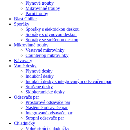
Plynové trouby
Mikrovlnné trouby
Parní trouby
Blast Chiller
Sporáky
Sporáky s elektrickou deskou
Sporáky s plynovou deskou
Sporáky se smíšenou deskou
Mikrovlnné trouby
Vestavné mikrovlnky
Countertop mikrovlnky
Kávovary
Varné desky
Plynové desky
Indukční desky
Indukční desky s integrovaným odsavačem par
Smíšené desky
Sklokeramické desky
Odsavače par
Prostorové odsavače par
Nástěnné odsavače par
Integrované odsavače par
Stropní odsavače par
Chladničky
Volně stojící chladničky