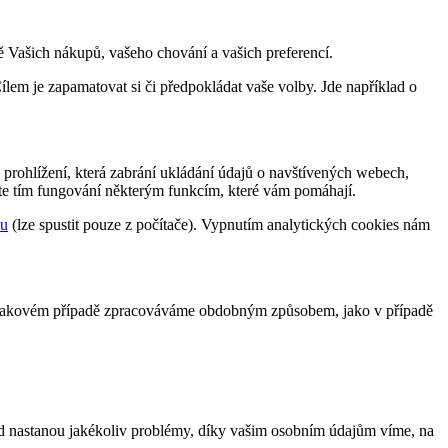
 Vašich nákupů, vašeho chování a vašich preferencí.
ílem je zapamatovat si či předpokládat vaše volby. Jde například o
 prohlížení, která zabrání ukládání údajů o navštívených webech,
íte tím fungování některým funkcím, které vám pomáhají.
lu
(lze spustit pouze z počítače). Vypnutím analytických cookies nám
je v takovém případě zpracováváme obdobným způsobem, jako v případě
ud nastanou jakékoliv problémy, díky vašim osobním údajům víme, na