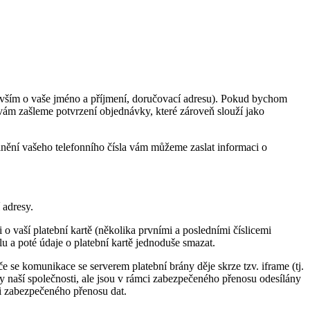
devším o vaše jméno a příjmení, doručovací adresu). Pokud bychom
vám zašleme potvrzení objednávky, které zároveň slouží jako
lnění vašeho telefonního čísla vám můžeme zaslat informaci o
 adresy.
 vaší platební kartě (několika prvními a posledními číslicemi
lu a poté údaje o platební kartě jednoduše smazat.
če se komunikace se serverem platební brány děje skrze tzv. iframe (tj.
ny naší společnosti, ale jsou v rámci zabezpečeného přenosu odesílány
mci zabezpečeného přenosu dat.