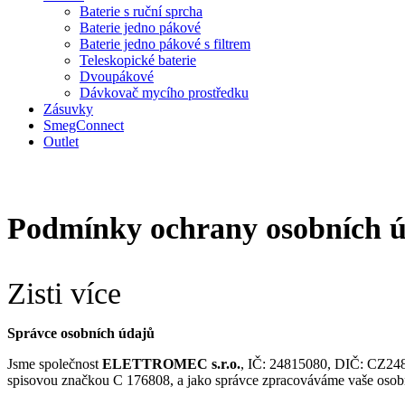
Baterie s ruční sprcha
Baterie jedno pákové
Baterie jedno pákové s filtrem
Teleskopické baterie
Dvoupákové
Dávkovač mycího prostředku
Zásuvky
SmegConnect
Outlet
Podmínky ochrany osobních 
Zisti více
Správce osobních údajů
Jsme společnost
ELETTROMEC s.r.o.
, IČ: 24815080, DIČ: CZ248
spisovou značkou C 176808, a jako správce zpracováváme vaše osobn