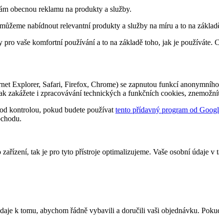
ám obecnou reklamu na produkty a služby.
můžeme nabídnout relevantní produkty a služby na míru a to na základě
pro vaše komfortní používání a to na základě toho, jak je používáte. C
ernet Explorer, Safari, Firefox, Chrome) se zapnutou funkcí anonymního
však zakážete i zpracovávání technických a funkčních cookies, znemožn
pod kontrolou, pokud budete používat
tento přídavný program od Goog
bchodu.
ho zařízení, tak je pro tyto přístroje optimalizujeme. Vaše osobní úda
daje k tomu, abychom řádně vybavili a doručili vaši objednávku. Pok