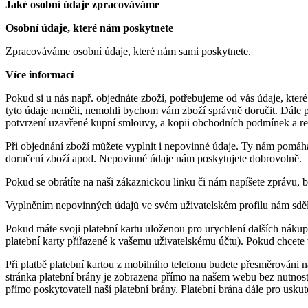
Jaké osobní údaje zpracováváme
Osobní údaje, které nám poskytnete
Zpracováváme osobní údaje, které nám sami poskytnete.
Více informací
Pokud si u nás např. objednáte zboží, potřebujeme od vás údaje, kt
tyto údaje neměli, nemohli bychom vám zboží správně doručit. Dále p
potvrzení uzavřené kupní smlouvy, a kopii obchodních podmínek a r
Při objednání zboží můžete vyplnit i nepovinné údaje. Ty nám pomáha
doručení zboží apod. Nepovinné údaje nám poskytujete dobrovolně.
Pokud se obrátíte na naši zákaznickou linku či nám napíšete zprávu,
Vyplněním nepovinných údajů ve svém uživatelském profilu nám sdělíte
Pokud máte svoji platební kartu uloženou pro urychlení dalších náku
platební karty přiřazené k vašemu uživatelskému účtu). Pokud chcete vy
Při platbě platební kartou z mobilního telefonu budete přesměrováni na
stránka platební brány je zobrazena přímo na našem webu bez nutnosti
přímo poskytovateli naší platební brány. Platební brána dále pro uskut