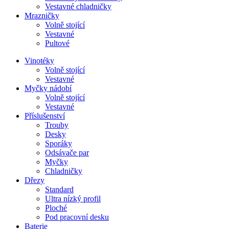
Vestavné chladničky
Mrazničky
Volně stojící
Vestavné
Pultové
Vinotéky
Volně stojící
Vestavné
Myčky nádobí
Volně stojící
Vestavné
Příslušenství
Trouby
Desky
Sporáky
Odsávače par
Myčky
Chladničky
Dřezy
Standard
Ultra nízký profil
Ploché
Pod pracovní desku
Baterie