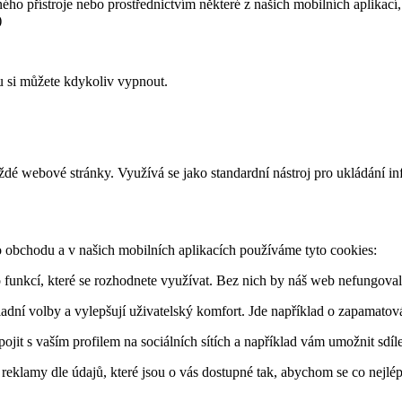
ného přístroje nebo prostřednictvím některé z našich mobilních aplikac
)
u si můžete kdykoliv vypnout.
ždé webové stránky. Využívá se jako standardní nástroj pro ukládání in
 obchodu a v našich mobilních aplikacích používáme tyto cookies:
funkcí, které se rozhodnete využívat. Bez nich by náš web nefungoval,
dní volby a vylepšují uživatelský komfort. Jde například o zapamatování
jit s vaším profilem na sociálních sítích a například vám umožnit sdíle
klamy dle údajů, které jsou o vás dostupné tak, abychom se co nejlépe s