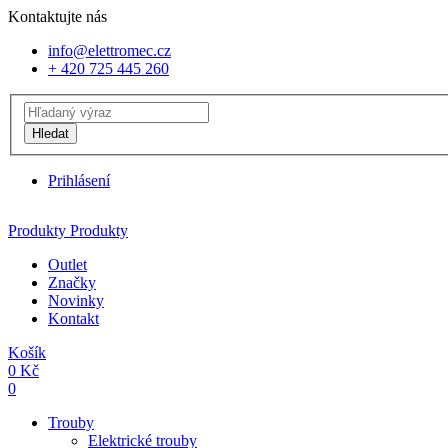
Kontaktujte nás
info@elettromec.cz
+ 420 725 445 260
Hledat
Prihlásení
Produkty
Produkty
Outlet
Značky
Novinky
Kontakt
Košík
0
Kč
0
Trouby
Elektrické trouby