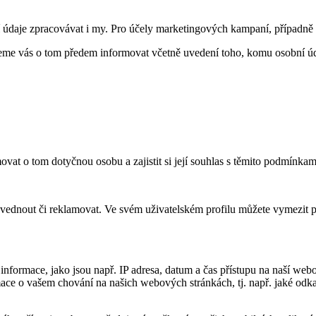
daje zpracovávat i my. Pro účely marketingových kampaní, případně
deme vás o tom předem informovat včetně uvedení toho, komu osobní ú
rmovat o tom dotyčnou osobu a zajistit si její souhlas s těmito podmínk
vyzvednout či reklamovat. Ve svém uživatelském profilu můžete vymezit p
nformace, jako jsou např. IP adresa, datum a čas přístupu na naší web
ce o vašem chování na našich webových stránkách, tj. např. jaké odka