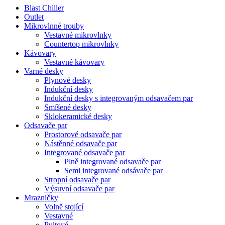
Blast Chiller
Outlet
Mikrovlnné trouby
Vestavné mikrovlnky
Countertop mikrovlnky
Kávovary
Vestavné kávovary
Varné desky
Plynové desky
Indukční desky
Indukční desky s integrovaným odsavačem par
Smíšené desky
Sklokeramické desky
Odsavače par
Prostorové odsavače par
Nástěnné odsavače par
Integrované odsavače par
Plně integrované odsavače par
Semi integrované odsávače par
Stropní odsavače par
Výsuvní odsavače par
Mrazničky
Volně stojící
Vestavné
Pultové