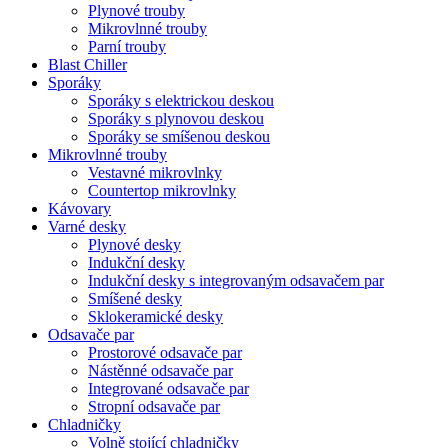
Plynové trouby
Mikrovlnné trouby
Parní trouby
Blast Chiller
Sporáky
Sporáky s elektrickou deskou
Sporáky s plynovou deskou
Sporáky se smíšenou deskou
Mikrovlnné trouby
Vestavné mikrovlnky
Countertop mikrovlnky
Kávovary
Varné desky
Plynové desky
Indukční desky
Indukční desky s integrovaným odsavačem par
Smíšené desky
Sklokeramické desky
Odsavače par
Prostorové odsavače par
Nástěnné odsavače par
Integrované odsavače par
Stropní odsavače par
Chladničky
Volně stojící chladničky