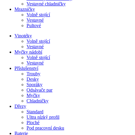
Vestavné chladničky
Mrazničky
Volně stojící
Vestavné
Pultové
Vinotéky
Volně stojící
Vestavné
Myčky nádobí
Volně stojící
Vestavné
Příslušenství
Trouby
Desky
Sporáky
Odsávače par
Myčky
Chladničky
Dřezy
Standard
Ultra nízký profil
Ploché
Pod pracovní desku
Baterie