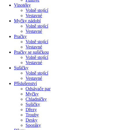
Vinotéky
Volně stojící
Vestavné
Myčky nádobí
Volně stojící
Vestavné
Pračky
Volně stojící
Vestavné
Pračky se sušičkou
Volně stojící
Vestavné
Sušičky
Volně stojící
Vestavné
Příslušenství
Odsávače par
Myčky
Chladničky
Sušičky
Dřezy
Trouby
Desky
Sporáky