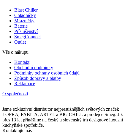
Blast Chiller
Chladničky
Mrazničky
Baterie
Příslušenství
SmegConnect
Outlet
Vše o nákupu
Kontakt
Obchodní podmínky
Podmínky ochrany osobních údajů
Způsob dopravy a platby
Reklamace
O společnosti
Jsme exkluzivní distributor nejprestižnějších světových značek
LOFRA, FABITA, ARTEL a BIG CHILL a prodejce Smeg. Již
přes 13 let přinášíme na český a slovenský trh designové luxusní
kuchyňské spotřebiče.
Kontaktujte nás