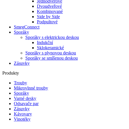
Jednodveřové
Dvoudveřové
Kombinované
Side by Side
Podpultové
SmegConnect
Sporáky
Sporáky s elektrickou deskou
Indukční
Sklokeramické
Sporáky s plynovou deskou
Sporáky se smíšenou deskou
Zásuvky
Produkty
Trouby
Mikrovlnné trouby
Sporáky
Varné desky
Odsavače par
Zásuvky
Kávovary
Vinotéky