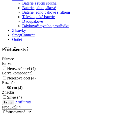
Baterie s ruční sprcha
Baterie jedno pákové
Baterie jedno pákové s filtrem
Teleskopické baterie
Dvoupákové
Dávkovač mycího prostředku
Zásuvky
SmegConnect
Outlet
Příslušenství
Filtrace
Barva
Nerezová ocel (4)
Barva komponentů
Nerezová ocel (4)
Rozměr
90 cm (4)
Značka
Smeg (4)
Zrušit filtr
Filtruj
Produktů: 4