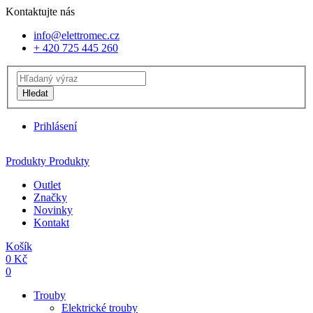
Kontaktujte nás
info@elettromec.cz
+ 420 725 445 260
Hledat
Prihlásení
Produkty
Produkty
Outlet
Značky
Novinky
Kontakt
Košík
0
Kč
0
Trouby
Elektrické trouby