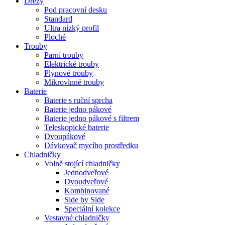
Dřezy
Pod pracovní desku
Standard
Ultra nízký profil
Ploché
Trouby
Parní trouby
Elektrické trouby
Plynové trouby
Mikrovlnné trouby
Baterie
Baterie s ruční sprcha
Baterie jedno pákové
Baterie jedno pákové s filtrem
Teleskopické baterie
Dvoupákové
Dávkovač mycího prostředku
Chladničky
Volně stojící chladničky
Jednodveřové
Dvoudveřové
Kombinované
Side by Side
Speciální kolekce
Vestavné chladničky