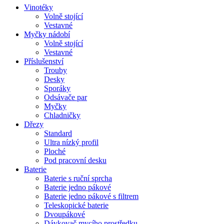
Vinotéky
Volně stojící
Vestavné
Myčky nádobí
Volně stojící
Vestavné
Příslušenství
Trouby
Desky
Sporáky
Odsávače par
Myčky
Chladničky
Dřezy
Standard
Ultra nízký profil
Ploché
Pod pracovní desku
Baterie
Baterie s ruční sprcha
Baterie jedno pákové
Baterie jedno pákové s filtrem
Teleskopické baterie
Dvoupákové
Dávkovač mycího prostředku