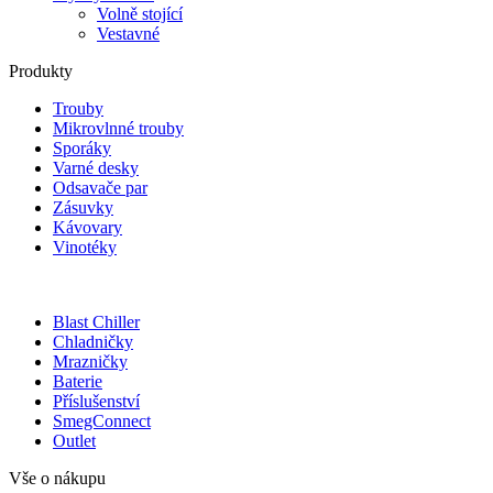
Volně stojící
Vestavné
Produkty
Trouby
Mikrovlnné trouby
Sporáky
Varné desky
Odsavače par
Zásuvky
Kávovary
Vinotéky
Blast Chiller
Chladničky
Mrazničky
Baterie
Příslušenství
SmegConnect
Outlet
Vše o nákupu