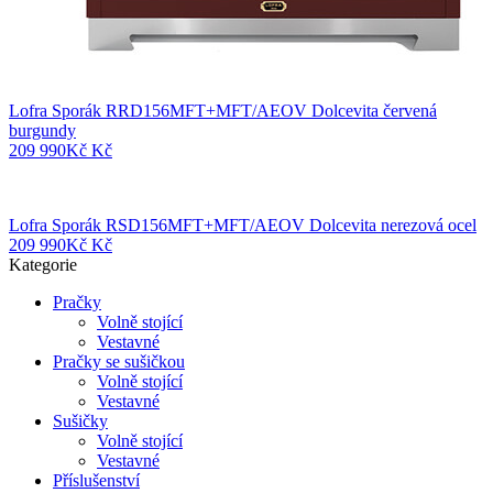
Lofra Sporák RRD156MFT+MFT/AEOV Dolcevita červená
burgundy
209 990
Kč
Kč
Lofra Sporák RSD156MFT+MFT/AEOV Dolcevita nerezová ocel
209 990
Kč
Kč
Kategorie
Pračky
Volně stojící
Vestavné
Pračky se sušičkou
Volně stojící
Vestavné
Sušičky
Volně stojící
Vestavné
Příslušenství