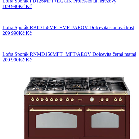
Lofra Sporák PD126MFT+E/2CiK Professional nerezový
109 990
Kč
Kč
Lofra Sporák RBID156MFT+MFT/AEOV Dolcevita slonová kost
209 990
Kč
Kč
Lofra Sporák RNMD156MFT+MFT/AEOV Dolcevita černá matná
209 990
Kč
Kč