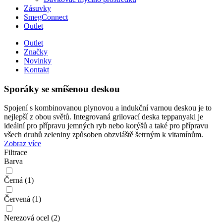
Zásuvky
SmegConnect
Outlet
Outlet
Značky
Novinky
Kontakt
Sporáky se smíšenou deskou
Spojení s kombinovanou plynovou a indukční varnou deskou je to
nejlepší z obou světů. Integrovaná grilovací deska teppanyaki je
ideální pro přípravu jemných ryb nebo korýšů a také pro přípravu
všech druhů zeleniny způsoben obzvláště šetrným k vitamínům.
Zobraz více
Filtrace
Barva
Černá (1)
Červená (1)
Nerezová ocel (2)