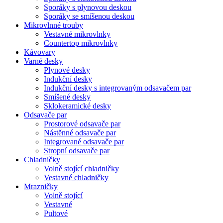
Sporáky s plynovou deskou
Sporáky se smíšenou deskou
Mikrovlnné trouby
Vestavné mikrovlnky
Countertop mikrovlnky
Kávovary
Varné desky
Plynové desky
Indukční desky
Indukční desky s integrovaným odsavačem par
Smíšené desky
Sklokeramické desky
Odsavače par
Prostorové odsavače par
Nástěnné odsavače par
Integrované odsavače par
Stropní odsavače par
Chladničky
Volně stojící chladničky
Vestavné chladničky
Mrazničky
Volně stojící
Vestavné
Pultové