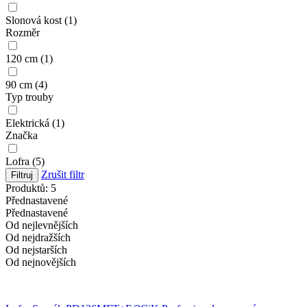
Slonová kost (1)
Rozměr
120 cm (1)
90 cm (4)
Typ trouby
Elektrická (1)
Značka
Lofra (5)
Zrušit filtr
Filtruj
Produktů: 5
Přednastavené
Přednastavené
Od nejlevnějších
Od nejdražších
Od nejstarších
Od nejnovějších