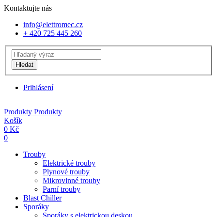
Kontaktujte nás
info@elettromec.cz
+ 420 725 445 260
Hledat
Prihlásení
Produkty
Produkty
Košík
0
Kč
0
Trouby
Elektrické trouby
Plynové trouby
Mikrovlnné trouby
Parní trouby
Blast Chiller
Sporáky
Sporáky s elektrickou deskou