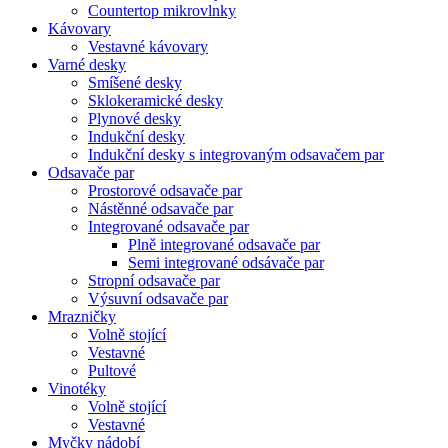
Countertop mikrovlnky
Kávovary
Vestavné kávovary
Varné desky
Smíšené desky
Sklokeramické desky
Plynové desky
Indukční desky
Indukční desky s integrovaným odsavačem par
Odsavače par
Prostorové odsavače par
Nástěnné odsavače par
Integrované odsavače par
Plně integrované odsavače par
Semi integrované odsávače par
Stropní odsavače par
Výsuvní odsavače par
Mrazničky
Volně stojící
Vestavné
Pultové
Vinotéky
Volně stojící
Vestavné
Myčky nádobí