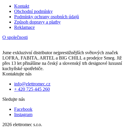
Kontakt
Obchodní podmínky
Podmínky ochrany osobních údajů
Způsob dopravy a platby
Reklamace
O společnosti
Jsme exkluzivní distributor nejprestižnějších světových značek
LOFRA, FABITA, ARTEL a BIG CHILL a prodejce Smeg. Již
přes 13 let přinášíme na český a slovenský trh designové luxusní
kuchyňské spotřebiče.
Kontaktujte nás
info@elettromec.cz
+ 420 725 445 260
Sledujte nás
Facebook
Instagram
2026 elettromec s.r.o.