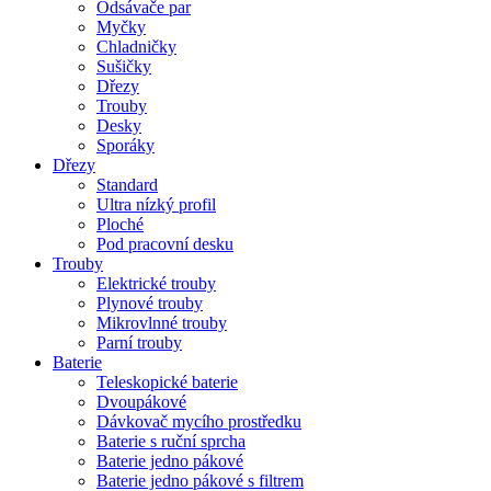
Odsávače par
Myčky
Chladničky
Sušičky
Dřezy
Trouby
Desky
Sporáky
Dřezy
Standard
Ultra nízký profil
Ploché
Pod pracovní desku
Trouby
Elektrické trouby
Plynové trouby
Mikrovlnné trouby
Parní trouby
Baterie
Teleskopické baterie
Dvoupákové
Dávkovač mycího prostředku
Baterie s ruční sprcha
Baterie jedno pákové
Baterie jedno pákové s filtrem