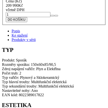
Cena (Kč)
209 990
Kč
včetně DPH
Lofra
Sporák
DO KOŠÍKU
RRD156MFT+MFT/AEOV
Dolcevita
Popis
červená
Ke stažení
burgundy
Produkty v sérii
množství
TYP
Produkt:
Sporák
Rozměry sporáku:
150x60x85/90,5
Zdroj napájení vařiče:
Plyn a Elektřina
Počet trub:
2
Typ vařiče: Plynový a Sklokeramický
Typ hlavní trouby: M
ultifunkční elektrická
Typ sekundární trouby: M
ultifunkční elektrická
Nastavitelné nohy: Ano
EAN kód: 8022389017822
ESTETIKA