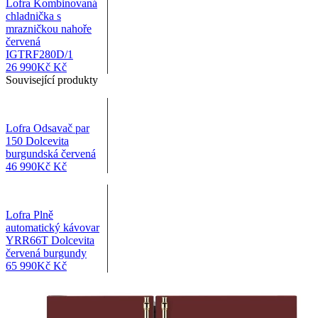
Lofra Kombinovaná
chladnička s
mrazničkou nahoře
červená
IGTRF280D/1
26 990
Kč
Kč
Související produkty
Lofra Odsavač par
150 Dolcevita
burgundská červená
46 990
Kč
Kč
Lofra Plně
automatický kávovar
YRR66T Dolcevita
červená burgundy
65 990
Kč
Kč