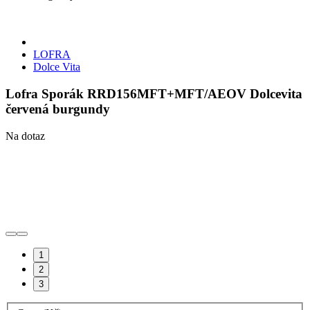
LOFRA
Dolce Vita
Lofra Sporák RRD156MFT+MFT/AEOV Dolcevita
červená burgundy
Na dotaz
1
2
3