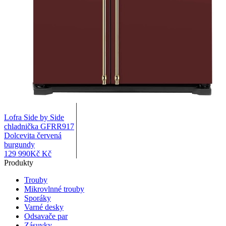
Lofra Side by Side
chladnička GFRR917
Dolcevita červená
burgundy
129 990
Kč
Kč
Produkty
Trouby
Mikrovlnné trouby
Sporáky
Varné desky
Odsavače par
Zásuvky