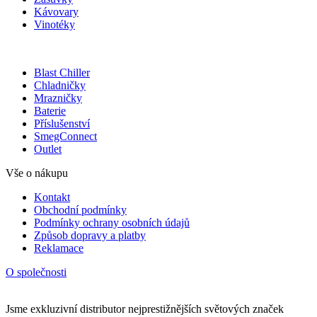
Kávovary
Vinotéky
Blast Chiller
Chladničky
Mrazničky
Baterie
Příslušenství
SmegConnect
Outlet
Vše o nákupu
Kontakt
Obchodní podmínky
Podmínky ochrany osobních údajů
Způsob dopravy a platby
Reklamace
O společnosti
Jsme exkluzivní distributor nejprestižnějších světových značek