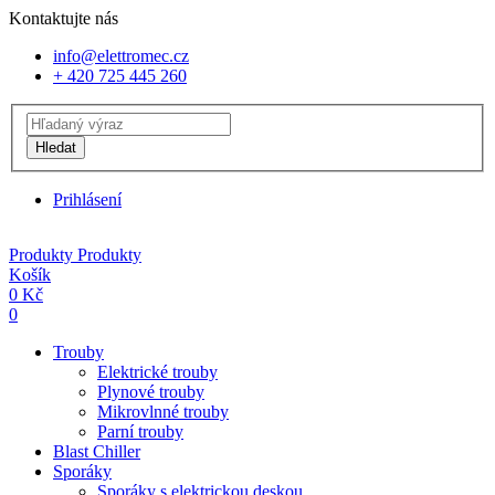
Kontaktujte nás
info@elettromec.cz
+ 420 725 445 260
Hledat
Prihlásení
Produkty
Produkty
Košík
0
Kč
0
Trouby
Elektrické trouby
Plynové trouby
Mikrovlnné trouby
Parní trouby
Blast Chiller
Sporáky
Sporáky s elektrickou deskou