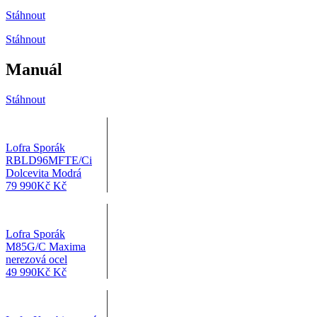
Stáhnout
Stáhnout
Manuál
Stáhnout
Lofra Sporák
RBLD96MFTE/Ci
Dolcevita Modrá
79 990
Kč
Kč
Lofra Sporák
M85G/C Maxima
nerezová ocel
49 990
Kč
Kč