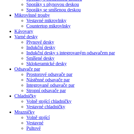
Sporáky s plynovou deskou
Sporáky se smíšenou deskou
Mikrovlnné trouby
Vestavné mikrovlnky
Countertop mikrovlnky
Kávovary
Varné desky
Plynové desky
Indukční desky
Indukční desky s integrovaným odsavačem par
Smíšené desky
Sklokeramické desky
Odsavače par
Prostorové odsavače par
Nástěnné odsavače par
Integrované odsavače par
Stropní odsavače par
Chladničky
Volně stojící chladničky
Vestavné chladničky
Mrazničky
Volně stojící
Vestavné
Pultové