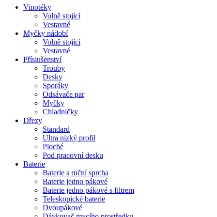
Vinotéky
Volně stojící
Vestavné
Myčky nádobí
Volně stojící
Vestavné
Příslušenství
Trouby
Desky
Sporáky
Odsávače par
Myčky
Chladničky
Dřezy
Standard
Ultra nízký profil
Ploché
Pod pracovní desku
Baterie
Baterie s ruční sprcha
Baterie jedno pákové
Baterie jedno pákové s filtrem
Teleskopické baterie
Dvoupákové
Dávkovač mycího prostředku