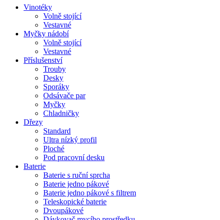
Vinotéky
Volně stojící
Vestavné
Myčky nádobí
Volně stojící
Vestavné
Příslušenství
Trouby
Desky
Sporáky
Odsávače par
Myčky
Chladničky
Dřezy
Standard
Ultra nízký profil
Ploché
Pod pracovní desku
Baterie
Baterie s ruční sprcha
Baterie jedno pákové
Baterie jedno pákové s filtrem
Teleskopické baterie
Dvoupákové
Dávkovač mycího prostředku