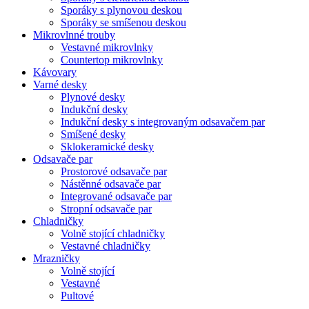
Sporáky s plynovou deskou
Sporáky se smíšenou deskou
Mikrovlnné trouby
Vestavné mikrovlnky
Countertop mikrovlnky
Kávovary
Varné desky
Plynové desky
Indukční desky
Indukční desky s integrovaným odsavačem par
Smíšené desky
Sklokeramické desky
Odsavače par
Prostorové odsavače par
Nástěnné odsavače par
Integrované odsavače par
Stropní odsavače par
Chladničky
Volně stojící chladničky
Vestavné chladničky
Mrazničky
Volně stojící
Vestavné
Pultové