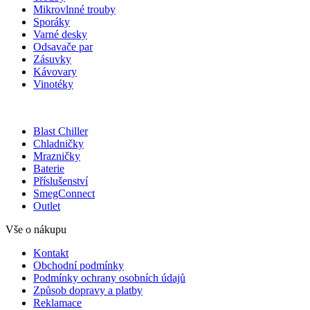
Mikrovlnné trouby
Sporáky
Varné desky
Odsavače par
Zásuvky
Kávovary
Vinotéky
Blast Chiller
Chladničky
Mrazničky
Baterie
Příslušenství
SmegConnect
Outlet
Vše o nákupu
Kontakt
Obchodní podmínky
Podmínky ochrany osobních údajů
Způsob dopravy a platby
Reklamace