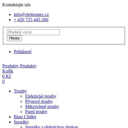
Kontaktujte nás
info@elettromec.cz
+ 420 725 445 260
Hledat
Prihlásení
Produkty
Produkty
Košík
0
Kč
0
Trouby
Elektrické trouby
Plynové trouby
Mikrovlnné trouby
Parní trouby
Blast Chiller
Sporáky
Sporáky s elektrickou deskou