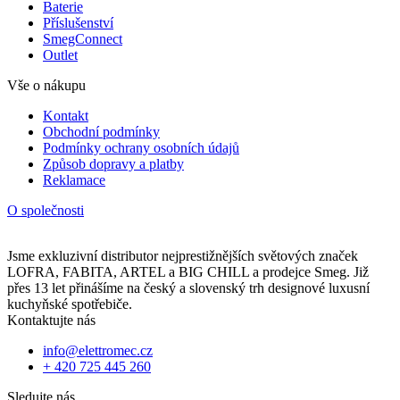
Baterie
Příslušenství
SmegConnect
Outlet
Vše o nákupu
Kontakt
Obchodní podmínky
Podmínky ochrany osobních údajů
Způsob dopravy a platby
Reklamace
O společnosti
Jsme exkluzivní distributor nejprestižnějších světových značek
LOFRA, FABITA, ARTEL a BIG CHILL a prodejce Smeg. Již
přes 13 let přinášíme na český a slovenský trh designové luxusní
kuchyňské spotřebiče.
Kontaktujte nás
info@elettromec.cz
+ 420 725 445 260
Sledujte nás