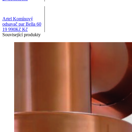
Artel Komínový
odsavač par Bella 60
19 990
Kč
Kč
Související produkty