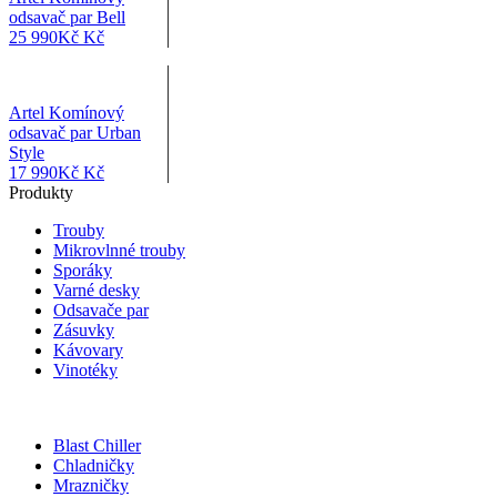
odsavač par Bell
25 990
Kč
Kč
Artel Komínový
odsavač par Urban
Style
17 990
Kč
Kč
Produkty
Trouby
Mikrovlnné trouby
Sporáky
Varné desky
Odsavače par
Zásuvky
Kávovary
Vinotéky
Blast Chiller
Chladničky
Mrazničky