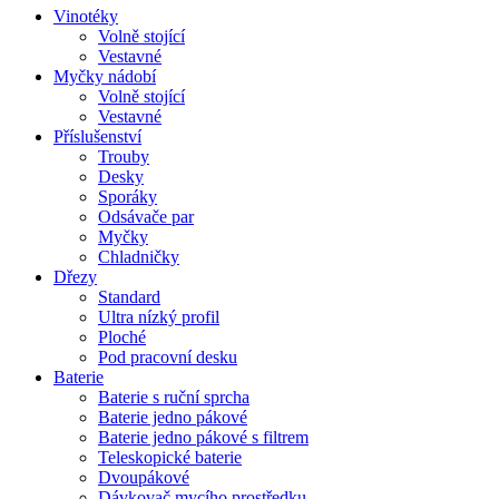
Vinotéky
Volně stojící
Vestavné
Myčky nádobí
Volně stojící
Vestavné
Příslušenství
Trouby
Desky
Sporáky
Odsávače par
Myčky
Chladničky
Dřezy
Standard
Ultra nízký profil
Ploché
Pod pracovní desku
Baterie
Baterie s ruční sprcha
Baterie jedno pákové
Baterie jedno pákové s filtrem
Teleskopické baterie
Dvoupákové
Dávkovač mycího prostředku