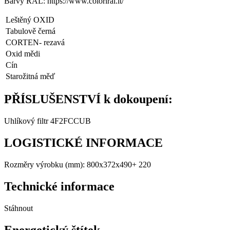
Barvy RAL: https://www.coloriral.it/
Leštěný OXID
Tabulově černá
CORTEN- rezavá
Oxid mědi
Cín
Starožitná měď
PŘÍSLUŠENSTVÍ k dokoupení:
Uhlíkový filtr 4F2FCCUB
LOGISTICKÉ INFORMACE
Rozměry výrobku (mm): 800x372x490+ 220
Technické informace
Stáhnout
Energetický štítek