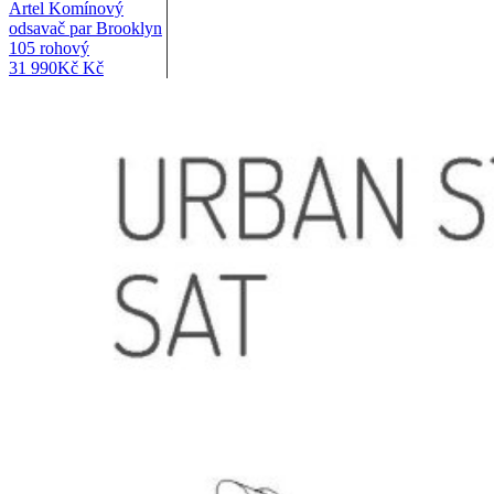
Artel Komínový
odsavač par Brooklyn
105 rohový
31 990
Kč
Kč