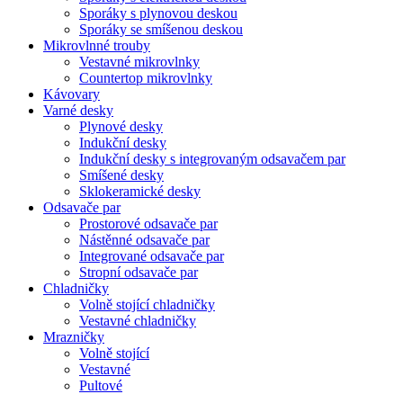
Sporáky s plynovou deskou
Sporáky se smíšenou deskou
Mikrovlnné trouby
Vestavné mikrovlnky
Countertop mikrovlnky
Kávovary
Varné desky
Plynové desky
Indukční desky
Indukční desky s integrovaným odsavačem par
Smíšené desky
Sklokeramické desky
Odsavače par
Prostorové odsavače par
Nástěnné odsavače par
Integrované odsavače par
Stropní odsavače par
Chladničky
Volně stojící chladničky
Vestavné chladničky
Mrazničky
Volně stojící
Vestavné
Pultové