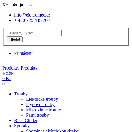
Kontaktujte nás
info@elettromec.cz
+ 420 725 445 260
Hledat
Prihlásení
Produkty
Produkty
Košík
0
Kč
0
Trouby
Elektrické trouby
Plynové trouby
Mikrovlnné trouby
Parní trouby
Blast Chiller
Sporáky
Sporáky s elektrickou deskou