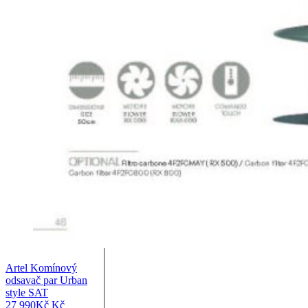
Artel Komínový
odsavač par Urban
style SAT
27 990
Kč
Kč