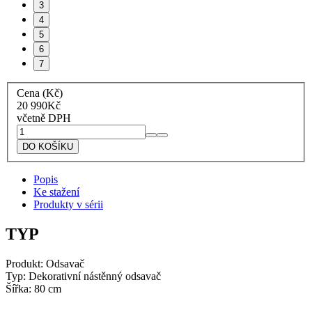
3
4
5
6
7
Cena (Kč)
20 990
Kč
včetně DPH
Artel
Komínový
DO KOŠÍKU
odsavač
par
Popis
Brio
Ke stažení
Metal
Produkty v sérii
80
množství
TYP
Produkt: Odsavač
Typ: Dekorativní nástěnný odsavač
Šířka: 80 cm