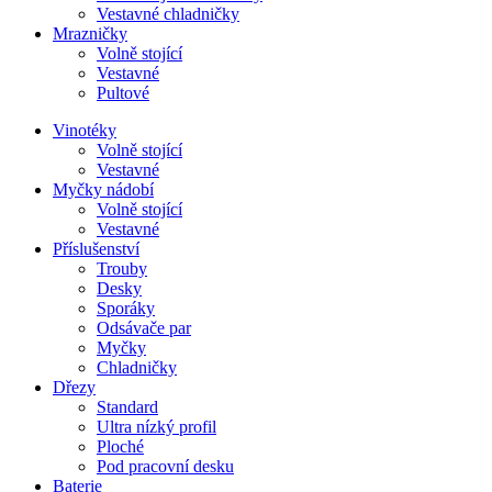
Vestavné chladničky
Mrazničky
Volně stojící
Vestavné
Pultové
Vinotéky
Volně stojící
Vestavné
Myčky nádobí
Volně stojící
Vestavné
Příslušenství
Trouby
Desky
Sporáky
Odsávače par
Myčky
Chladničky
Dřezy
Standard
Ultra nízký profil
Ploché
Pod pracovní desku
Baterie