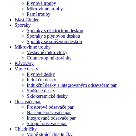
Plynové trouby
Mikrovlnné trouby
Parní trouby
Blast Chiller
Sporáky
Sporáky s elektrickou deskou
Sporáky s plynovou deskou
Sporáky se smíšenou deskou
Mikrovlnné trouby
Vestavné mikrovlnky
Countertop mikrovlnky
Kávovary
Varné desky
Plynové desky
Indukční desky
Indukční desky s integrovaným odsavačem par
Smíšené desky
Sklokeramické desky
Odsavače par
Prostorové odsavače par
Nástěnné odsavače par
Integrované odsavače par
Stropní odsavače par
Chladničky
Volně stojící chladničky