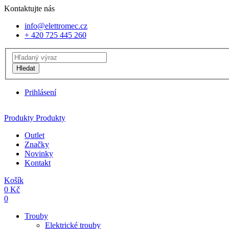
Kontaktujte nás
info@elettromec.cz
+ 420 725 445 260
Hledat
Prihlásení
Produkty
Produkty
Outlet
Značky
Novinky
Kontakt
Košík
0
Kč
0
Trouby
Elektrické trouby