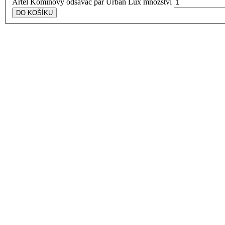
Artel Komínový odsavač par Urban Lux množství
DO KOŠÍKU