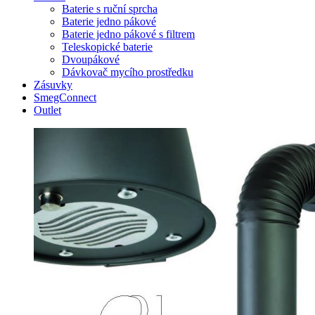
Baterie s ruční sprcha
Baterie jedno pákové
Baterie jedno pákové s filtrem
Teleskopické baterie
Dvoupákové
Dávkovač mycího prostředku
Zásuvky
SmegConnect
Outlet