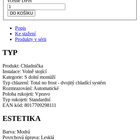
včetně DPH
Smeg
Kombinovaná
DO KOŠÍKU
chladnička
s
Popis
mrazničkou
Ke stažení
modrá
Produkty v sérii
FAB32RBE5
množství
TYP
Produkt:
Chladnička
Instalace: Volně stojící
Kategorie: S dolní montáží
Typ chlazení: Total no frost - dvojitý chladící systém
Rozmrazování: Automatické
Poloha rukojeti: Vpravo
Typ rukojeti: Standardní
EAN kód: 8017709298111
ESTETIKA
Barva: Modrá
Povrchová úprava: Lesklá