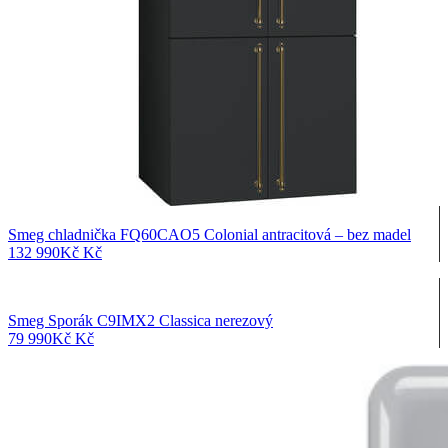
Smeg chladnička FQ60CAO5 Colonial antracitová – bez madel
132 990
Kč
Kč
Smeg Sporák C9IMX2 Classica nerezový
79 990
Kč
Kč