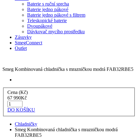
Baterie s ruční sprcha
Baterie jedno pákové
Baterie jedno pákové s filtrem
Teleskopické baterie
Dvoupákové
Dávkovač mycího prostředku
Zásuvky
SmegConnect
Outlet
Smeg Kombinovaná chladnička s mrazničkou modrá FAB32RBE5
Cena (Kč)
67 990
Kč
DO KOŠÍKU
Chladničky
Smeg Kombinovaná chladnička s mrazničkou modrá
FAB32RBE5