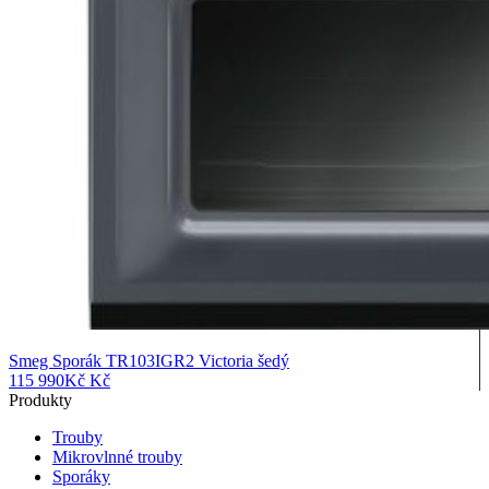
Smeg Sporák TR103IGR2 Victoria šedý
115 990
Kč
Kč
Produkty
Trouby
Mikrovlnné trouby
Sporáky