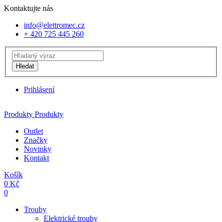
Kontaktujte nás
info@elettromec.cz
+ 420 725 445 260
Hledat
Prihlásení
Produkty
Produkty
Outlet
Značky
Novinky
Kontakt
Košík
0
Kč
0
Trouby
Elektrické trouby