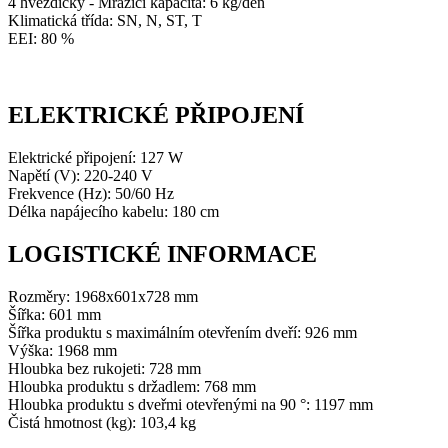
4 hvězdičky - Mrazicí kapacita: 6 kg/den
Klimatická třída: SN, N, ST, T
EEI: 80 %
ELEKTRICKÉ PŘIPOJENÍ
Elektrické připojení: 127 W
Napětí (V): 220-240 V
Frekvence (Hz): 50/60 Hz
Délka napájecího kabelu: 180 cm
LOGISTICKÉ INFORMACE
Rozměry: 1968x601x728 mm
Šířka: 601 mm
Šířka produktu s maximálním otevřením dveří: 926 mm
Výška: 1968 mm
Hloubka bez rukojeti: 728 mm
Hloubka produktu s držadlem: 768 mm
Hloubka produktu s dveřmi otevřenými na 90 °: 1197 mm
Čistá hmotnost (kg): 103,4 kg