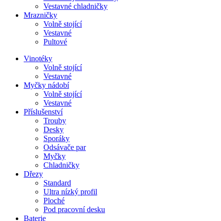
Vestavné chladničky
Mrazničky
Volně stojící
Vestavné
Pultové
Vinotéky
Volně stojící
Vestavné
Myčky nádobí
Volně stojící
Vestavné
Příslušenství
Trouby
Desky
Sporáky
Odsávače par
Myčky
Chladničky
Dřezy
Standard
Ultra nízký profil
Ploché
Pod pracovní desku
Baterie