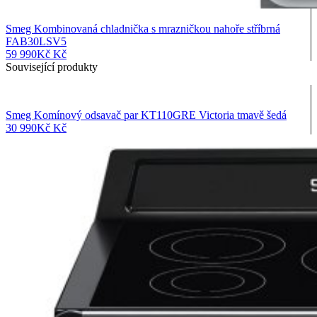
Smeg Kombinovaná chladnička s mrazničkou nahoře stříbrná
FAB30LSV5
59 990
Kč
Kč
Související produkty
Smeg Komínový odsavač par KT110GRE Victoria tmavě šedá
30 990
Kč
Kč