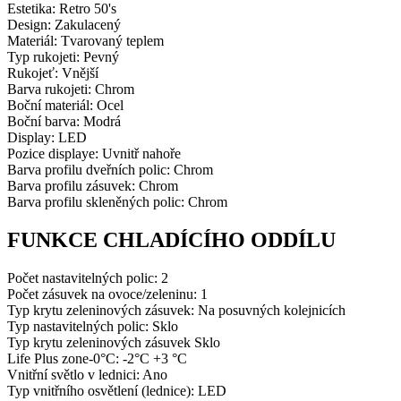
Estetika: Retro 50's
Design: Zakulacený
Materiál: Tvarovaný teplem
Typ rukojeti: Pevný
Rukojeť: Vnější
Barva rukojeti: Chrom
Boční materiál: Ocel
Boční barva: Modrá
Display: LED
Pozice displaye: Uvnitř nahoře
Barva profilu dveřních polic: Chrom
Barva profilu zásuvek: Chrom
Barva profilu skleněných polic: Chrom
FUNKCE CHLADÍCÍHO ODDÍLU
Počet nastavitelných polic: 2
Počet zásuvek na ovoce/zeleninu: 1
Typ krytu zeleninových zásuvek: Na posuvných kolejnicích
Typ nastavitelných polic: Sklo
Typ krytu zeleninových zásuvek Sklo
Life Plus zone-0°C: -2°C +3 °C
Vnitřní světlo v lednici: Ano
Typ vnitřního osvětlení (lednice): LED