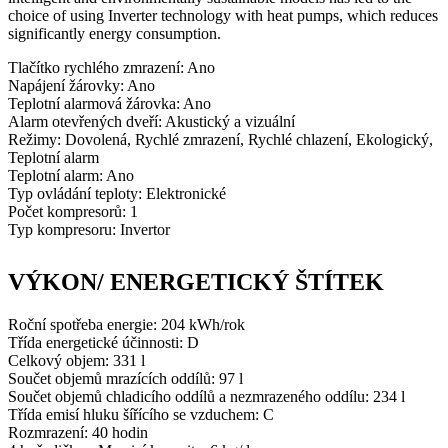
Tlačítko rychlého zmrazení: Ano
Napájení žárovky: Ano
Teplotní alarmová žárovka: Ano
Alarm otevřených dveří: Akustický a vizuální
Režimy: Dovolená, Rychlé zmrazení, Rychlé chlazení, Ekologický,
Teplotní alarm
Teplotní alarm: Ano
Typ ovládání teploty: Elektronické
Počet kompresorů: 1
Typ kompresoru: Invertor
VÝKON/ ENERGETICKÝ ŠTÍTEK
Roční spotřeba energie: 204 kWh/rok
Třída energetické účinnosti: D
Celkový objem: 331 l
Součet objemů mrazících oddílů: 97 l
Součet objemů chladicího oddílů a nezmrazeného oddílu: 234 l
Třída emisí hluku šířícího se vzduchem: C
Rozmrazení: 40 hodin