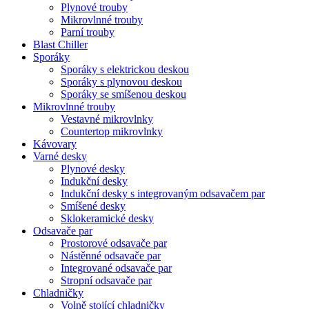
Plynové trouby
Mikrovlnné trouby
Parní trouby
Blast Chiller
Sporáky
Sporáky s elektrickou deskou
Sporáky s plynovou deskou
Sporáky se smíšenou deskou
Mikrovlnné trouby
Vestavné mikrovlnky
Countertop mikrovlnky
Kávovary
Varné desky
Plynové desky
Indukční desky
Indukční desky s integrovaným odsavačem par
Smíšené desky
Sklokeramické desky
Odsavače par
Prostorové odsavače par
Nástěnné odsavače par
Integrované odsavače par
Stropní odsavače par
Chladničky
Volně stojící chladničky