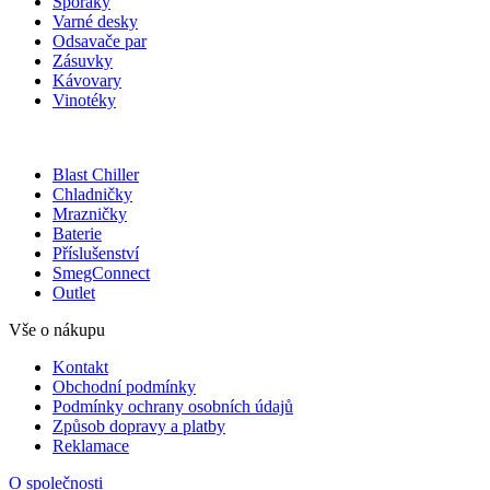
Sporáky
Varné desky
Odsavače par
Zásuvky
Kávovary
Vinotéky
Blast Chiller
Chladničky
Mrazničky
Baterie
Příslušenství
SmegConnect
Outlet
Vše o nákupu
Kontakt
Obchodní podmínky
Podmínky ochrany osobních údajů
Způsob dopravy a platby
Reklamace
O společnosti