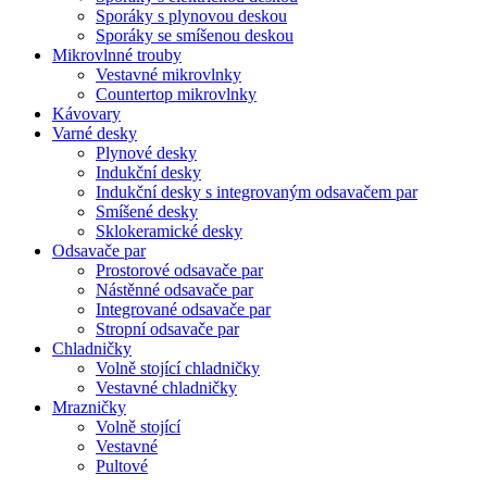
Sporáky s plynovou deskou
Sporáky se smíšenou deskou
Mikrovlnné trouby
Vestavné mikrovlnky
Countertop mikrovlnky
Kávovary
Varné desky
Plynové desky
Indukční desky
Indukční desky s integrovaným odsavačem par
Smíšené desky
Sklokeramické desky
Odsavače par
Prostorové odsavače par
Nástěnné odsavače par
Integrované odsavače par
Stropní odsavače par
Chladničky
Volně stojící chladničky
Vestavné chladničky
Mrazničky
Volně stojící
Vestavné
Pultové