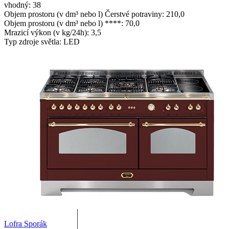
vhodný: 38
Objem prostoru (v dm³ nebo l) Čerstvé potraviny: 210,0
Objem prostoru (v dm³ nebo l) ****: 70,0
Mrazicí výkon (v kg/24h): 3,5
Typ zdroje světla: LED
Lofra Sporák