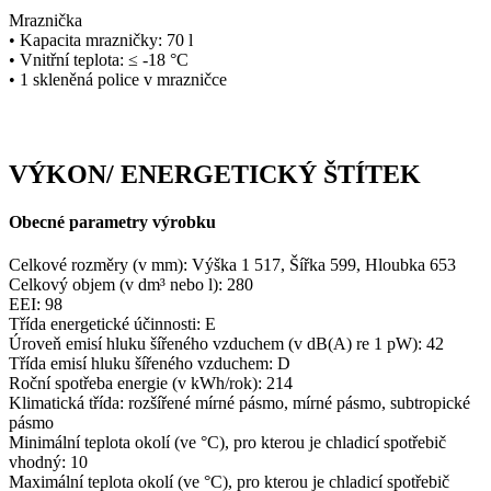
Mraznička
• Kapacita mrazničky: 70 l
• Vnitřní teplota: ≤ -18 °C
• 1 skleněná police v mrazničce
VÝKON/ ENERGETICKÝ ŠTÍTEK
Obecné parametry výrobku
Celkové rozměry (v mm): Výška 1 517, Šířka 599, Hloubka 653
Celkový objem (v dm³ nebo l): 280
EEI: 98
Třída energetické účinnosti: E
Úroveň emisí hluku šířeného vzduchem (v dB(A) re 1 pW): 42
Třída emisí hluku šířeného vzduchem: D
Roční spotřeba energie (v kWh/rok): 214
Klimatická třída: rozšířené mírné pásmo, mírné pásmo, subtropické
pásmo
Minimální teplota okolí (ve °C), pro kterou je chladicí spotřebič
vhodný: 10
Maximální teplota okolí (ve °C), pro kterou je chladicí spotřebič