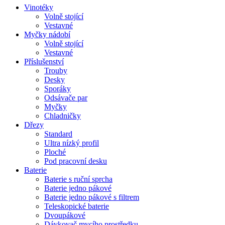
Vinotéky
Volně stojící
Vestavné
Myčky nádobí
Volně stojící
Vestavné
Příslušenství
Trouby
Desky
Sporáky
Odsávače par
Myčky
Chladničky
Dřezy
Standard
Ultra nízký profil
Ploché
Pod pracovní desku
Baterie
Baterie s ruční sprcha
Baterie jedno pákové
Baterie jedno pákové s filtrem
Teleskopické baterie
Dvoupákové
Dávkovač mycího prostředku