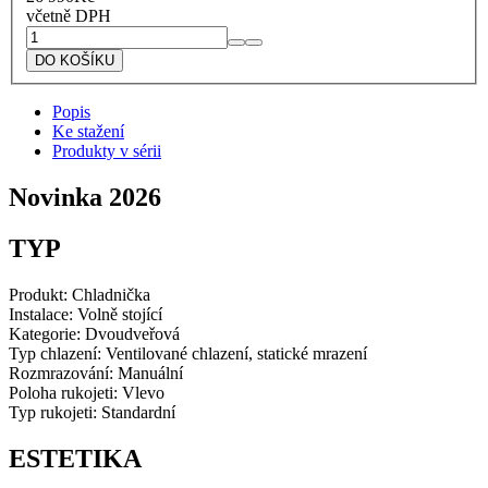
včetně DPH
Lofra
Kombinovaná
DO KOŠÍKU
chladnička
s
Popis
mrazničkou
Ke stažení
nahoře
Produkty v sérii
černá
IGTNM280D/1
množství
Novinka 2026
TYP
Produkt:
Chladnička
Instalace: Volně stojící
Kategorie: Dvoudveřová
Typ chlazení: Ventilované chlazení, statické mrazení
Rozmrazování: Manuální
Poloha rukojeti: Vlevo
Typ rukojeti: Standardní
ESTETIKA