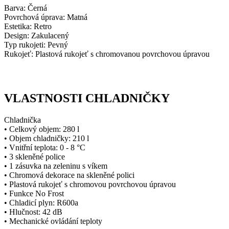
Barva: Černá
Povrchová úprava: Matná
Estetika: Retro
Design: Zakulacený
Typ rukojeti: Pevný
Rukojeť: Plastová rukojeť s chromovanou povrchovou úpravou
VLASTNOSTI CHLADNIČKY
Chladnička
• Celkový objem: 280 l
• Objem chladničky: 210 l
• Vnitřní teplota: 0 - 8 °C
• 3 skleněné police
• 1 zásuvka na zeleninu s víkem
• Chromová dekorace na skleněné polici
• Plastová rukojeť s chromovou povrchovou úpravou
• Funkce No Frost
• Chladicí plyn: R600a
• Hlučnost: 42 dB
• Mechanické ovládání teploty