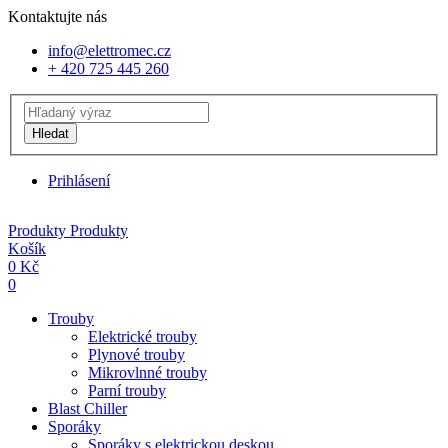
Kontaktujte nás
info@elettromec.cz
+ 420 725 445 260
Hledat
Prihlásení
Produkty
Produkty
Košík
0
Kč
0
Trouby
Elektrické trouby
Plynové trouby
Mikrovlnné trouby
Parní trouby
Blast Chiller
Sporáky
Sporáky s elektrickou deskou