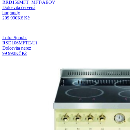
RRD156MFT+MFT/AEOV
Dolcevita červená
burgundy
209 990
Kč
Kč
Lofra Sporák
RSD106MFTE/Ui
Dolcevita nerez
99 990
Kč
Kč