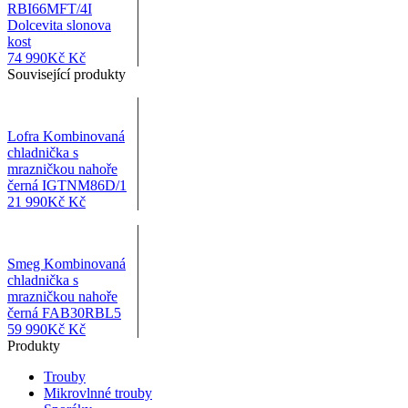
RBI66MFT/4I
Dolcevita slonova
kost
74 990
Kč
Kč
Související produkty
Lofra Kombinovaná
chladnička s
mrazničkou nahoře
černá IGTNM86D/1
21 990
Kč
Kč
Smeg Kombinovaná
chladnička s
mrazničkou nahoře
černá FAB30RBL5
59 990
Kč
Kč
Produkty
Trouby
Mikrovlnné trouby