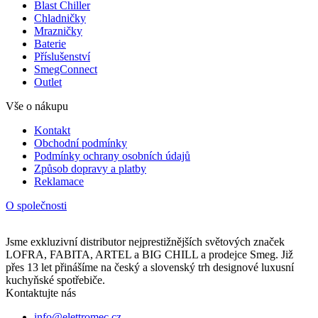
Blast Chiller
Chladničky
Mrazničky
Baterie
Příslušenství
SmegConnect
Outlet
Vše o nákupu
Kontakt
Obchodní podmínky
Podmínky ochrany osobních údajů
Způsob dopravy a platby
Reklamace
O společnosti
Jsme exkluzivní distributor nejprestižnějších světových značek
LOFRA, FABITA, ARTEL a BIG CHILL a prodejce Smeg. Již
přes 13 let přinášíme na český a slovenský trh designové luxusní
kuchyňské spotřebiče.
Kontaktujte nás
info@elettromec.cz