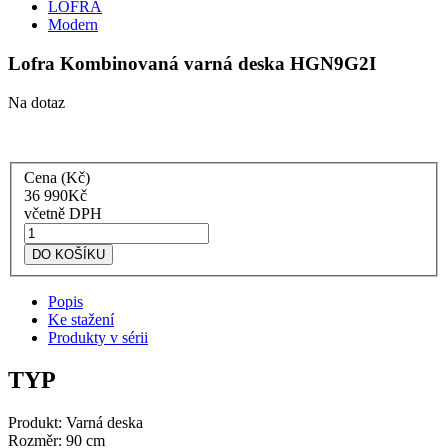
LOFRA
Modern
Lofra Kombinovaná varná deska HGN9G2I
Na dotaz
Cena (Kč)
36 990
Kč
včetně DPH
Lofra
Kombinovaná
DO KOŠÍKU
varná
deska
Popis
HGN9G2I
Ke stažení
množství
Produkty v sérii
TYP
Produkt: Varná deska
Rozměr: 90 cm