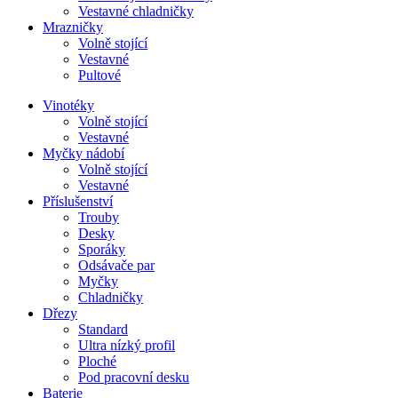
Vestavné chladničky
Mrazničky
Volně stojící
Vestavné
Pultové
Vinotéky
Volně stojící
Vestavné
Myčky nádobí
Volně stojící
Vestavné
Příslušenství
Trouby
Desky
Sporáky
Odsávače par
Myčky
Chladničky
Dřezy
Standard
Ultra nízký profil
Ploché
Pod pracovní desku
Baterie