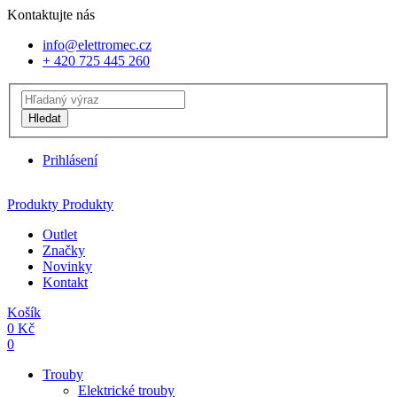
Kontaktujte nás
info@elettromec.cz
+ 420 725 445 260
Hledat
Prihlásení
Produkty
Produkty
Outlet
Značky
Novinky
Kontakt
Košík
0
Kč
0
Trouby
Elektrické trouby