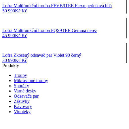
Lofra Multifunkční trouba FFVB9TEE Flexo perleťová bílá
50 990
Kč
Kč
Lofra Multifunkční trouba FQS9TEE Gemma nerez
45 990
Kč
Kč
Lofra Zkosený odsavač par Violet 90 černý
30 990
Kč
Kč
Produkty
Trouby
Mikrovlnné trouby
Sporáky
Varné desky
Odsavače par
Zásuvky
Kávovary
Vinotéky