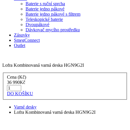
Baterie s ruční sprcha
Baterie jedno pákové
Baterie jedno pákové s filtrem
Teleskopické baterie
Dvoupákové
Dávkovač mycího prostředku
Zásuvky
SmegConnect
Outlet
Lofra Kombinovaná varná deska HGN9G2I
Cena (Kč)
36 990
Kč
DO KOŠÍKU
Varné desky
Lofra Kombinovaná varná deska HGN9G2I