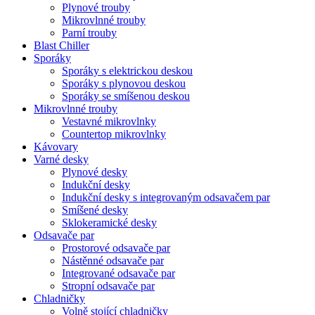
Plynové trouby
Mikrovlnné trouby
Parní trouby
Blast Chiller
Sporáky
Sporáky s elektrickou deskou
Sporáky s plynovou deskou
Sporáky se smíšenou deskou
Mikrovlnné trouby
Vestavné mikrovlnky
Countertop mikrovlnky
Kávovary
Varné desky
Plynové desky
Indukční desky
Indukční desky s integrovaným odsavačem par
Smíšené desky
Sklokeramické desky
Odsavače par
Prostorové odsavače par
Nástěnné odsavače par
Integrované odsavače par
Stropní odsavače par
Chladničky
Volně stojící chladničky