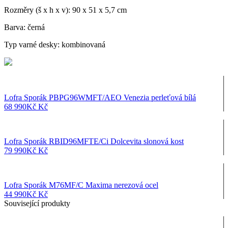
Rozměry (š x h x v): 90 x 51 x 5,7 cm
Barva: černá
Typ varné desky: kombinovaná
Lofra Sporák PBPG96WMFT/AEO Venezia perleťová bílá
68 990
Kč
Kč
Lofra Sporák RBID96MFTE/Ci Dolcevita slonová kost
79 990
Kč
Kč
Lofra Sporák M76MF/C Maxima nerezová ocel
44 990
Kč
Kč
Související produkty