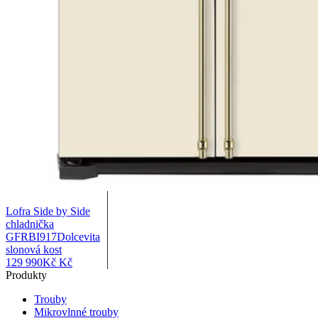
Lofra Side by Side
chladnička
GFRBI917Dolcevita
slonová kost
129 990
Kč
Kč
Produkty
Trouby
Mikrovlnné trouby