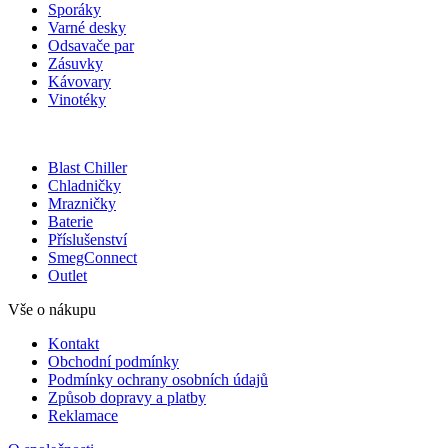
Sporáky
Varné desky
Odsavače par
Zásuvky
Kávovary
Vinotéky
Blast Chiller
Chladničky
Mrazničky
Baterie
Příslušenství
SmegConnect
Outlet
Vše o nákupu
Kontakt
Obchodní podmínky
Podmínky ochrany osobních údajů
Způsob dopravy a platby
Reklamace