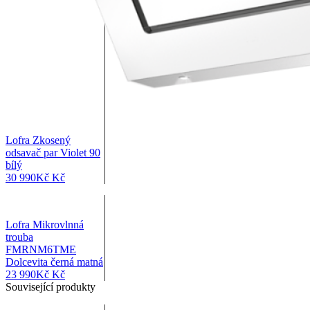
Lofra Zkosený
odsavač par Violet 90
bílý
30 990
Kč
Kč
Lofra Mikrovlnná
trouba
FMRNM6TME
Dolcevita černá matná
23 990
Kč
Kč
Související produkty