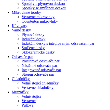
Sporáky s plynovou deskou
Sporáky se smíšenou deskou
Mikrovlnné trouby
Vestavné mikrovlnky
Countertop mikrovlnky
Kávovary
Varné desky
Plynové desky
Indukční desky
Indukční desky s integrovaným odsavačem par
Smíšené desky
Sklokeramické desky
Odsavače par
Prostorové odsavače par
Nástěnné odsavače par
Integrované odsavače par
Stropní odsavače par
Chladničky
Volně stojící chladničky
Vestavné chladničky
Mrazničky
Volně stojící
Vestavné
Pultové