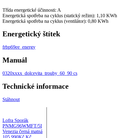
Třída energetické účinnosti: A
Energetická spotřeba na cyklus (statický režim): 1,10
KWh
Energetická spotřeba na cyklus (ventilátor): 0,80
KWh
Energetický štítek
frbp69ee_energy
Manuál
0320xxxx_dolcevita_trouby_60_90 cs
Technické informace
Stáhnout
Lofra Sporák
PNMG96WMFT/5I
Venezia černá matná
105 990
Kč
Kč