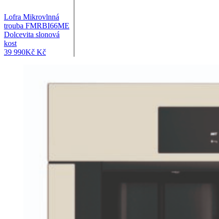
Lofra Mikrovlnná
trouba FMRBI66ME
Dolcevita slonová
kost
39 990
Kč
Kč