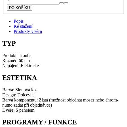
Lofra
Multifunkční
DO KOŠÍKU
trouba
FRBI69EE
Popis
Dolcevita
Ke stažení
slonová
Produkty v sérii
kost
množství
TYP
Produkt: Trouba
Rozměr: 60 cm
Napájení: Elektrické
ESTETIKA
Barva: Slonová kost
Design: Dolcevita
Barva komponentů: Zlatá (možnost objednat mosaz nebo chrom-
nutno zadat při objednávce)
Dveře: S panelem
PROGRAMY / FUNKCE