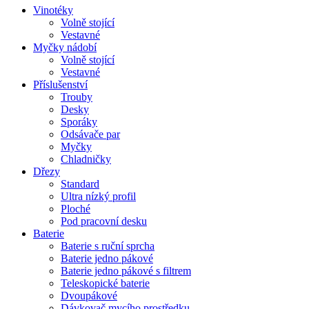
Vinotéky
Volně stojící
Vestavné
Myčky nádobí
Volně stojící
Vestavné
Příslušenství
Trouby
Desky
Sporáky
Odsávače par
Myčky
Chladničky
Dřezy
Standard
Ultra nízký profil
Ploché
Pod pracovní desku
Baterie
Baterie s ruční sprcha
Baterie jedno pákové
Baterie jedno pákové s filtrem
Teleskopické baterie
Dvoupákové
Dávkovač mycího prostředku