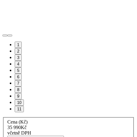
1
2
3
4
5
6
7
8
9
10
11
Cena (Kč)
35 990
Kč
včetně DPH