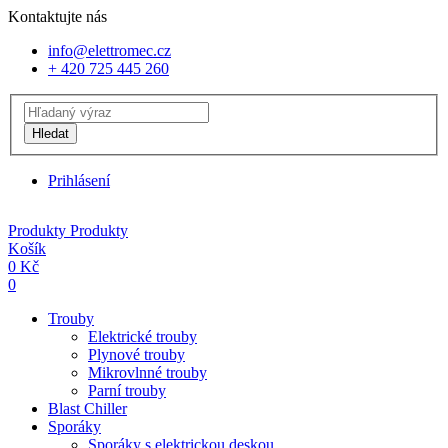
Kontaktujte nás
info@elettromec.cz
+ 420 725 445 260
Hledat
Prihlásení
Produkty
Produkty
Košík
0
Kč
0
Trouby
Elektrické trouby
Plynové trouby
Mikrovlnné trouby
Parní trouby
Blast Chiller
Sporáky
Sporáky s elektrickou deskou