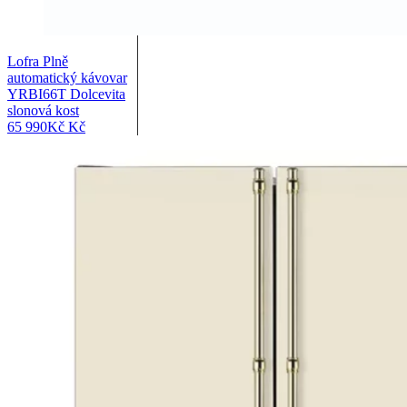
Lofra Plně
automatický kávovar
YRBI66T Dolcevita
slonová kost
65 990
Kč
Kč