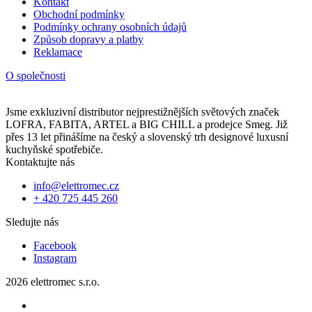
Kontakt
Obchodní podmínky
Podmínky ochrany osobních údajů
Způsob dopravy a platby
Reklamace
O společnosti
Jsme exkluzivní distributor nejprestižnějších světových značek
LOFRA, FABITA, ARTEL a BIG CHILL a prodejce Smeg. Již
přes 13 let přinášíme na český a slovenský trh designové luxusní
kuchyňské spotřebiče.
Kontaktujte nás
info@elettromec.cz
+ 420 725 445 260
Sledujte nás
Facebook
Instagram
2026 elettromec s.r.o.