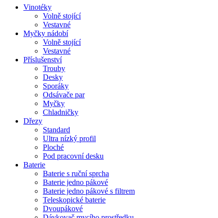
Vinotéky
Volně stojící
Vestavné
Myčky nádobí
Volně stojící
Vestavné
Příslušenství
Trouby
Desky
Sporáky
Odsávače par
Myčky
Chladničky
Dřezy
Standard
Ultra nízký profil
Ploché
Pod pracovní desku
Baterie
Baterie s ruční sprcha
Baterie jedno pákové
Baterie jedno pákové s filtrem
Teleskopické baterie
Dvoupákové
Dávkovač mycího prostředku