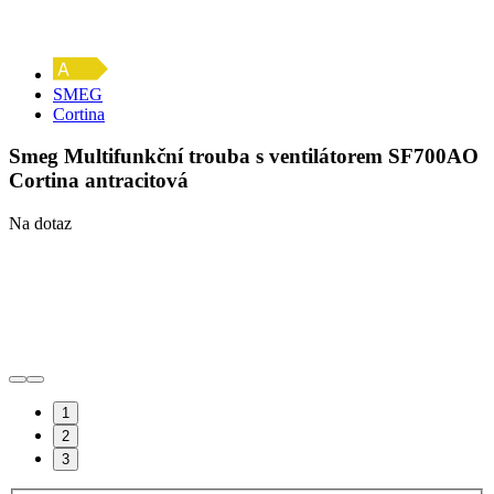
SMEG
Cortina
Smeg Multifunkční trouba s ventilátorem SF700AO
Cortina antracitová
Na dotaz
1
2
3