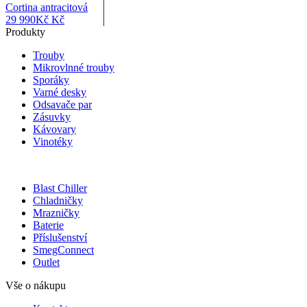
Cortina antracitová
29 990
Kč
Kč
Produkty
Trouby
Mikrovlnné trouby
Sporáky
Varné desky
Odsavače par
Zásuvky
Kávovary
Vinotéky
Blast Chiller
Chladničky
Mrazničky
Baterie
Příslušenství
SmegConnect
Outlet
Vše o nákupu