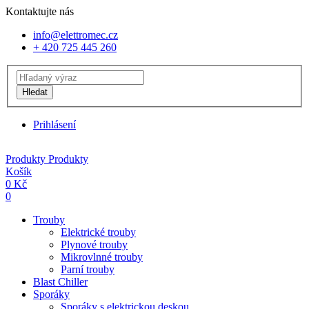
Kontaktujte nás
info@elettromec.cz
+ 420 725 445 260
Hledat
Prihlásení
Produkty
Produkty
Košík
0
Kč
0
Trouby
Elektrické trouby
Plynové trouby
Mikrovlnné trouby
Parní trouby
Blast Chiller
Sporáky
Sporáky s elektrickou deskou