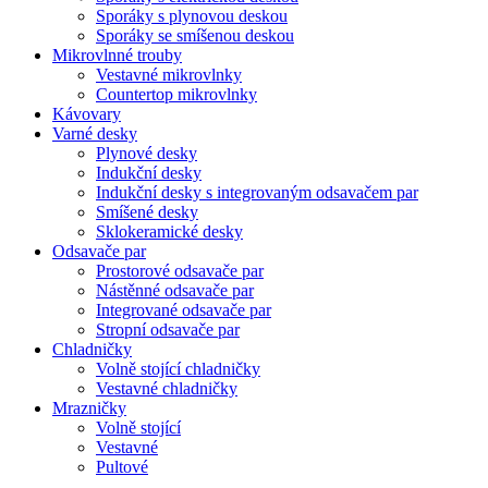
Sporáky s plynovou deskou
Sporáky se smíšenou deskou
Mikrovlnné trouby
Vestavné mikrovlnky
Countertop mikrovlnky
Kávovary
Varné desky
Plynové desky
Indukční desky
Indukční desky s integrovaným odsavačem par
Smíšené desky
Sklokeramické desky
Odsavače par
Prostorové odsavače par
Nástěnné odsavače par
Integrované odsavače par
Stropní odsavače par
Chladničky
Volně stojící chladničky
Vestavné chladničky
Mrazničky
Volně stojící
Vestavné
Pultové