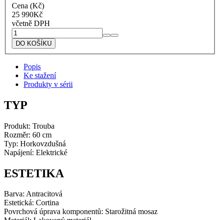
Cena (Kč)
25 990
Kč
včetně DPH
Smeg
Multifunkční
DO KOŠÍKU
trouba
s
Popis
ventilátorem
Ke stažení
SF700AO
Produkty v sérii
Cortina
antracitová
množství
TYP
Produkt: Trouba
Rozměr: 60 cm
Typ: Horkovzdušná
Napájení: Elektrické
ESTETIKA
Barva: Antracitová
Estetická: Cortina
Povrchová úprava komponentů: Starožitná mosaz