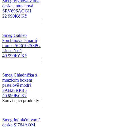
Smeg Plynová varná
deska antracitová
SRV896AOGH
22 990
Kč
Kč
Smeg Galileo
kombinovaná parní
trouba SO6102S3PG
Linea šedá
49 990
Kč
Kč
Smeg Chladnička s
mrazícím boxem
pastelově modrá
FAB28RPB5
46 990
Kč
Kč
Související produkty
Smeg Indukční varná
deska SI764AOM