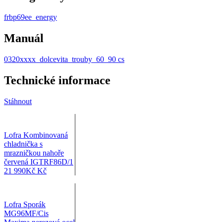
frbp69ee_energy
Manuál
0320xxxx_dolcevita_trouby_60_90 cs
Technické informace
Stáhnout
Lofra Kombinovaná
chladnička s
mrazničkou nahoře
červená IGTRF86D/1
21 990
Kč
Kč
Lofra Sporák
MG96MF/Cis