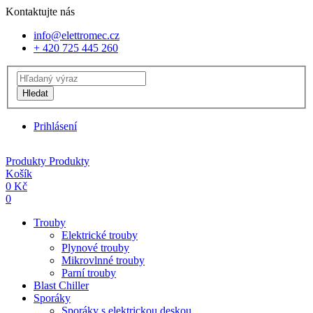
Kontaktujte nás
info@elettromec.cz
+ 420 725 445 260
Hledat
Prihlásení
Produkty
Produkty
Košík
0
Kč
0
Trouby
Elektrické trouby
Plynové trouby
Mikrovlnné trouby
Parní trouby
Blast Chiller
Sporáky
Sporáky s elektrickou deskou