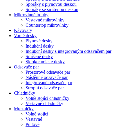
Sporáky s plynovou deskou
Sporáky se smíšenou deskou
Mikrovlnné trouby
Vestavné mikrovlnky
Countertop mikrovlnky
Kávovary
Varné desky
Plynové desky
Indukční desky
Indukční desky s integrovaným odsavačem par
Smíšené desky
Sklokeramické desky
Odsavače par
Prostorové odsavače par
Nástěnné odsavače par
Integrované odsavače par
Stropní odsavače par
Chladničky
Volně stojící chladničky
Vestavné chladničky
Mrazničky
Volně stojící
Vestavné
Pultové