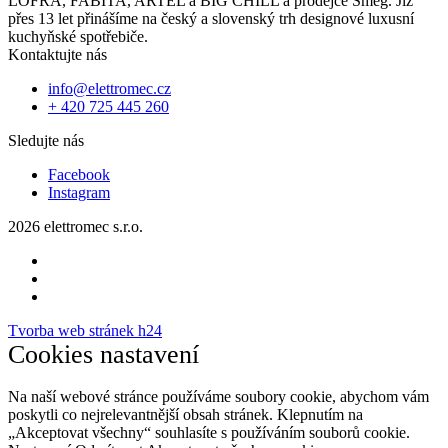
LOFRA, FABITA, ARTEL a BIG CHILL a prodejce Smeg. Již
přes 13 let přinášíme na český a slovenský trh designové luxusní
kuchyňské spotřebiče.
Kontaktujte nás
info@elettromec.cz
+ 420 725 445 260
Sledujte nás
Facebook
Instagram
2026 elettromec s.r.o.
Tvorba web stránek h24
Cookies nastavení
Na naší webové stránce používáme soubory cookie, abychom vám
poskytli co nejrelevantnější obsah stránek. Klepnutím na
„Akceptovat všechny“ souhlasíte s používáním souborů cookie.