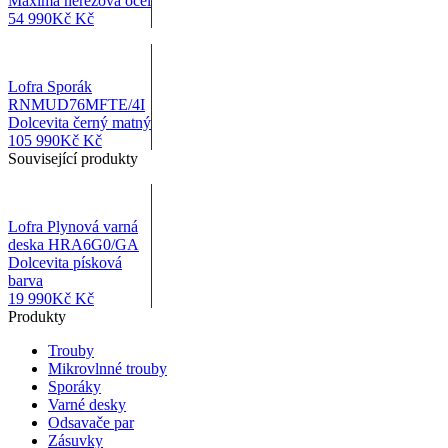
Maxima nerezová ocel
54 990
Kč
Kč
Lofra Sporák
RNMUD76MFTE/4I
Dolcevita černý matný
105 990
Kč
Kč
Související produkty
Lofra Plynová varná
deska HRA6G0/GA
Dolcevita písková
barva
19 990
Kč
Kč
Produkty
Trouby
Mikrovlnné trouby
Sporáky
Varné desky
Odsavače par
Zásuvky