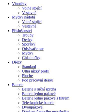
Vinotéky
Volně stojící
Vestavné
Myčky nádobí
Volně stojící
Vestavné
Příslušenství
Trouby
Desky
Sporáky
Odsávače par
Myčky
Chladničky
Dřezy
Standard
Ultra nízký profil
Ploché
Pod pracovní desku
Baterie
Baterie s ruční sprcha
Baterie jedno pákové
Baterie jedno pákové s filtrem
Teleskopické baterie
Dvoupákové
Dávkovač mycího prostředku