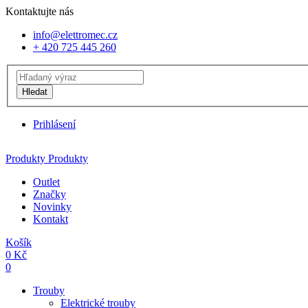
Kontaktujte nás
info@elettromec.cz
+ 420 725 445 260
Hledat
Prihlásení
Produkty
Produkty
Outlet
Značky
Novinky
Kontakt
Košík
0
Kč
0
Trouby
Elektrické trouby