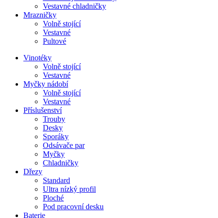
Vestavné chladničky
Mrazničky
Volně stojící
Vestavné
Pultové
Vinotéky
Volně stojící
Vestavné
Myčky nádobí
Volně stojící
Vestavné
Příslušenství
Trouby
Desky
Sporáky
Odsávače par
Myčky
Chladničky
Dřezy
Standard
Ultra nízký profil
Ploché
Pod pracovní desku
Baterie