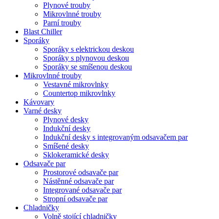
Plynové trouby
Mikrovlnné trouby
Parní trouby
Blast Chiller
Sporáky
Sporáky s elektrickou deskou
Sporáky s plynovou deskou
Sporáky se smíšenou deskou
Mikrovlnné trouby
Vestavné mikrovlnky
Countertop mikrovlnky
Kávovary
Varné desky
Plynové desky
Indukční desky
Indukční desky s integrovaným odsavačem par
Smíšené desky
Sklokeramické desky
Odsavače par
Prostorové odsavače par
Nástěnné odsavače par
Integrované odsavače par
Stropní odsavače par
Chladničky
Volně stojící chladničky