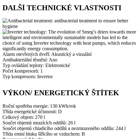
DALŠÍ TECHNICKÉ VLASTNOSTI
Alarm otevřených dveří: Akustický a vizuální
Antibakteriální těsnění: Ano
Typ ovládání teploty: Elektronické
Počet kompresorů: 1
Typ kompresoru: Invertor
VÝKON/ ENERGETICKÝ ŠTÍTEK
Roční spotřeba energie: 130 kWh/rok
Třída energetické účinnosti: D
Celkový objem: 270 l
Součet objemů mrazících oddílů: 26 l
Součet objemů chladicího oddílů a nezmrazeného oddílu: 244 l
Třída emisí hluku šířícího se vzduchem: B