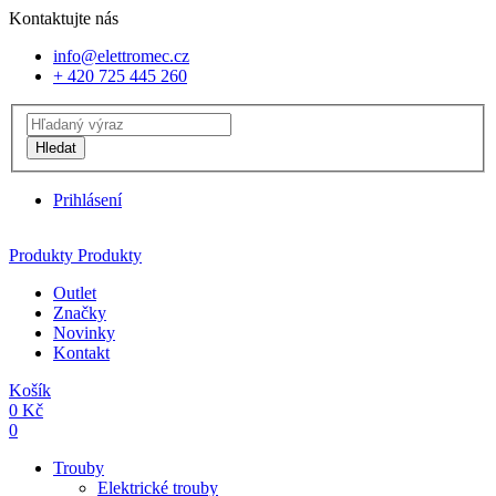
Kontaktujte nás
info@elettromec.cz
+ 420 725 445 260
Hledat
Prihlásení
Produkty
Produkty
Outlet
Značky
Novinky
Kontakt
Košík
0
Kč
0
Trouby
Elektrické trouby