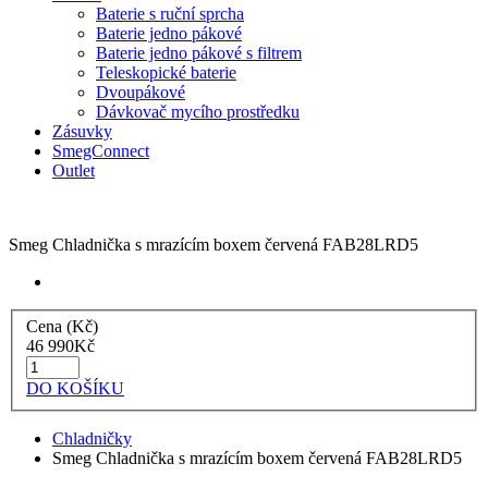
Baterie s ruční sprcha
Baterie jedno pákové
Baterie jedno pákové s filtrem
Teleskopické baterie
Dvoupákové
Dávkovač mycího prostředku
Zásuvky
SmegConnect
Outlet
Smeg Chladnička s mrazícím boxem červená FAB28LRD5
Cena (Kč)
46 990
Kč
DO KOŠÍKU
Chladničky
Smeg Chladnička s mrazícím boxem červená FAB28LRD5