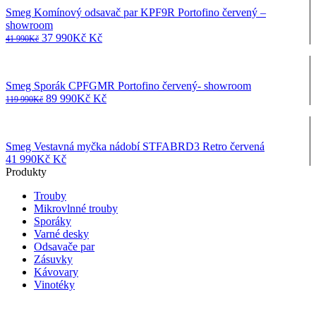
Smeg Komínový odsavač par KPF9R Portofino červený –
showroom
Původní
Aktuální
37 990
Kč
Kč
41 990
Kč
cena
cena
byla:
je:
41
37
Smeg Sporák CPFGMR Portofino červený- showroom
990Kč
990Kč
Původní
Aktuální
89 990
Kč
Kč
119 990
Kč
cena
cena
byla:
je:
119
89
Smeg Vestavná myčka nádobí STFABRD3 Retro červená
990Kč
990Kč
41 990
Kč
Kč
Produkty
Trouby
Mikrovlnné trouby
Sporáky
Varné desky
Odsavače par
Zásuvky
Kávovary
Vinotéky