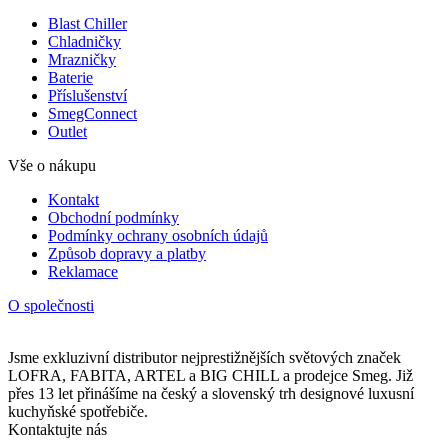
Blast Chiller
Chladničky
Mrazničky
Baterie
Příslušenství
SmegConnect
Outlet
Vše o nákupu
Kontakt
Obchodní podmínky
Podmínky ochrany osobních údajů
Způsob dopravy a platby
Reklamace
O společnosti
Jsme exkluzivní distributor nejprestižnějších světových značek
LOFRA, FABITA, ARTEL a BIG CHILL a prodejce Smeg. Již
přes 13 let přinášíme na český a slovenský trh designové luxusní
kuchyňské spotřebiče.
Kontaktujte nás