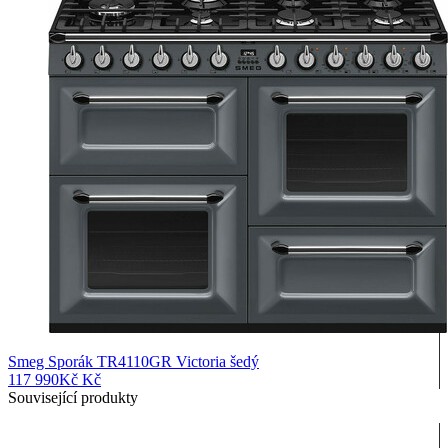
Smeg Sporák TR4110GR Victoria šedý
117 990
Kč
Kč
Související produkty