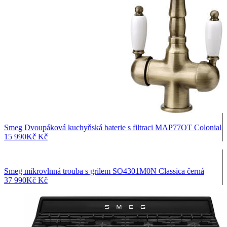
Smeg Dvoupáková kuchyňská baterie s filtraci MAP77OT Colonial
15 990
Kč
Kč
Smeg mikrovlnná trouba s grilem SO4301M0N Classica černá
37 990
Kč
Kč