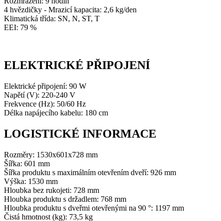
Rozmrazení: 9 hodin
4 hvězdičky - Mrazicí kapacita: 2,6 kg/den
Klimatická třída: SN, N, ST, T
EEI: 79 %
ELEKTRICKÉ PŘIPOJENÍ
Elektrické připojení: 90 W
Napětí (V): 220-240 V
Frekvence (Hz): 50/60 Hz
Délka napájecího kabelu: 180 cm
LOGISTICKÉ INFORMACE
Rozměry: 1530x601x728 mm
Šířka: 601 mm
Šířka produktu s maximálním otevřením dveří: 926 mm
Výška: 1530 mm
Hloubka bez rukojeti: 728 mm
Hloubka produktu s držadlem: 768 mm
Hloubka produktu s dveřmi otevřenými na 90 °: 1197 mm
Čistá hmotnost (kg): 73,5 kg