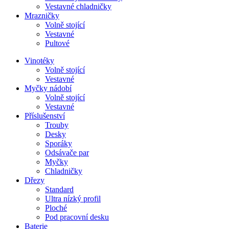
Vestavné chladničky
Mrazničky
Volně stojící
Vestavné
Pultové
Vinotéky
Volně stojící
Vestavné
Myčky nádobí
Volně stojící
Vestavné
Příslušenství
Trouby
Desky
Sporáky
Odsávače par
Myčky
Chladničky
Dřezy
Standard
Ultra nízký profil
Ploché
Pod pracovní desku
Baterie