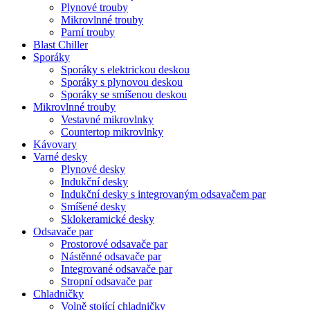
Plynové trouby
Mikrovlnné trouby
Parní trouby
Blast Chiller
Sporáky
Sporáky s elektrickou deskou
Sporáky s plynovou deskou
Sporáky se smíšenou deskou
Mikrovlnné trouby
Vestavné mikrovlnky
Countertop mikrovlnky
Kávovary
Varné desky
Plynové desky
Indukční desky
Indukční desky s integrovaným odsavačem par
Smíšené desky
Sklokeramické desky
Odsavače par
Prostorové odsavače par
Nástěnné odsavače par
Integrované odsavače par
Stropní odsavače par
Chladničky
Volně stojící chladničky