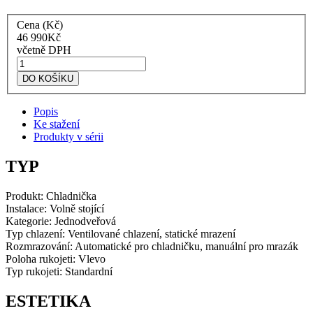
Cena (Kč)
46 990
Kč
včetně DPH
Smeg
Chladnička
DO KOŠÍKU
s
mrazícím
Popis
boxem
Ke stažení
červená
Produkty v sérii
FAB28LRD5
množství
TYP
Produkt:
Chladnička
Instalace: Volně stojící
Kategorie: Jednodveřová
Typ chlazení: Ventilované chlazení, statické mrazení
Rozmrazování: Automatické pro chladničku, manuální pro mrazák
Poloha rukojeti: Vlevo
Typ rukojeti: Standardní
ESTETIKA