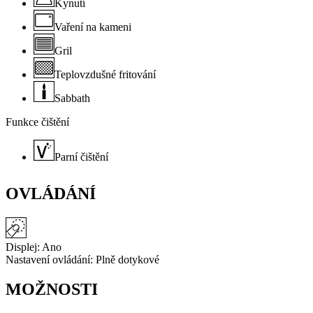
Kynutí
Vaření na kameni
Gril
Teplovzdušné fritování
Sabbath
Funkce čištění
Parní čištění
OVLÁDÁNÍ
Displej:
Ano
Nastavení ovládání:
Plně dotykové
MOŽNOSTI