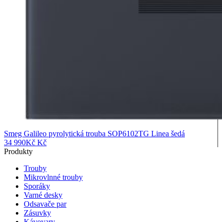
Smeg Galileo pyrolytická trouba SOP6102TG Linea šedá
34 990
Kč
Kč
Produkty
Trouby
Mikrovlnné trouby
Sporáky
Varné desky
Odsavače par
Zásuvky
Kávovary