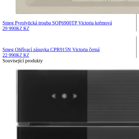
Smeg Pyrolytická trouba SOP6900TP Victoria krémová
29 990
Kč
Kč
Smeg Ohřívací zásuvka CPR915N Victoria černá
22 990
Kč
Kč
Související produkty