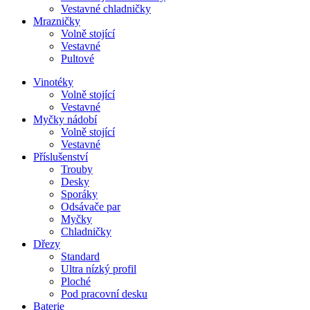
Vestavné chladničky
Mrazničky
Volně stojící
Vestavné
Pultové
Vinotéky
Volně stojící
Vestavné
Myčky nádobí
Volně stojící
Vestavné
Příslušenství
Trouby
Desky
Sporáky
Odsávače par
Myčky
Chladničky
Dřezy
Standard
Ultra nízký profil
Ploché
Pod pracovní desku
Baterie