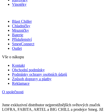
Vinotéky
Blast Chiller
Chladničky
Mrazničky
Baterie
Příslušenství
SmegConnect
Outlet
Vše o nákupu
Kontakt
Obchodní podmínky
Podmínky ochrany osobních údajů
Způsob dopravy a platby
Reklamace
O společnosti
Jsme exkluzivní distributor nejprestižnějších světových značek
LOFRA, FABITA, ARTEL a BIG CHILL a prodejce Smeg. Již