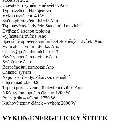
Počet světel:
2
Uživatelem vyměnitelné světlo:
Ano
Typ osvětlení:
Halogenová
Výkon osvětlení:
40 W
Světlo při otevření dvířek:
Ano
Typ otevřených dvířek:
Standardní otevírání
Dvířka:
S řízenou teplotou
Vyjímatelná dvířka:
Ano
Speciálně upravená vnitřní část skleněných dvířek:
Ano
Vyjímatelná vnitřní dvířka:
Ano
Celkový počet dveřních skel:
3
Závěsy jemného dovření:
Ano
Soft Open:
Ano
Bezpečnostní termostat:
Ano
Chladicí systém
Napouštění vody:
Zásuvka, manuální
Objem nádržky:
0,8 l
Topení pozastaveno při otevření dvířek:
Ano
Nižší výkon topného článku:
1200 W
Prvek grilu – výkon:
1750 W
Kruhový topný článek – výkon:
2000 W
VÝKON/ENERGETICKÝ ŠTÍTEK