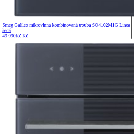
Smeg Galileo mikrovlnná kombinovaná trouba SO4102M1G Linea
šedá
49 990
Kč
Kč