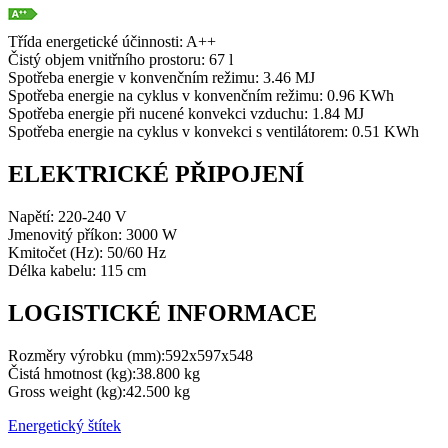
Třída energetické účinnosti:
A++
Čistý objem vnitřního prostoru:
67 l
Spotřeba energie v konvenčním režimu:
3.46 MJ
Spotřeba energie na cyklus v konvenčním režimu:
0.96 KWh
Spotřeba energie při nucené konvekci vzduchu:
1.84 MJ
Spotřeba energie na cyklus v konvekci s ventilátorem:
0.51 KWh
ELEKTRICKÉ PŘIPOJENÍ
Napětí:
220-240 V
Jmenovitý příkon:
3000 W
Kmitočet (Hz):
50/60 Hz
Délka kabelu:
115 cm
LOGISTICKÉ INFORMACE
Rozměry výrobku (mm):
592x597x548
Čistá hmotnost (kg):
38.800 kg
Gross weight (kg):
42.500 kg
Energetický štítek