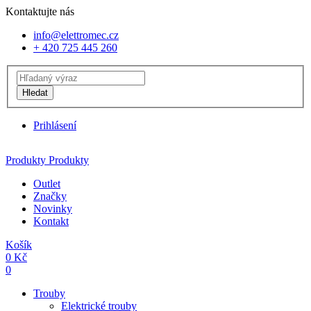
Kontaktujte nás
info@elettromec.cz
+ 420 725 445 260
Hledat
Prihlásení
Produkty
Produkty
Outlet
Značky
Novinky
Kontakt
Košík
0
Kč
0
Trouby
Elektrické trouby