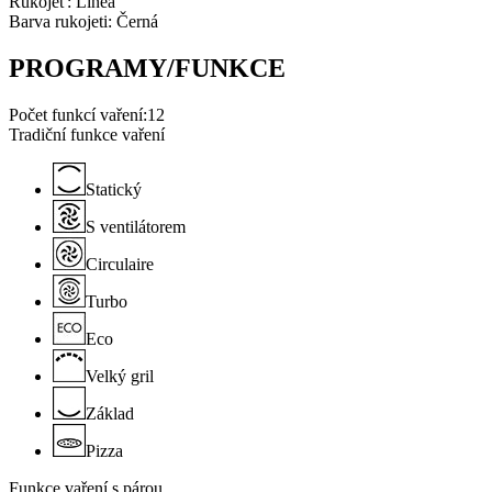
Rukojeť:
Linea
Barva rukojeti:
Černá
PROGRAMY/FUNKCE
Počet funkcí vaření:
12
Tradiční funkce vaření
Statický
S ventilátorem
Circulaire
Turbo
Eco
Velký gril
Základ
Pizza
Funkce vaření s párou