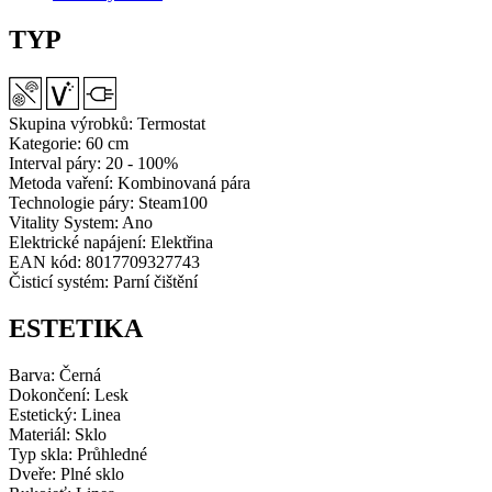
množství
TYP
Skupina výrobků:
Termostat
Kategorie:
60 cm
Interval páry:
20 - 100%
Metoda vaření:
Kombinovaná pára
Technologie páry:
Steam100
Vitality System:
Ano
Elektrické napájení:
Elektřina
EAN kód:
8017709327743
Čisticí systém:
Parní čištění
ESTETIKA
Barva:
Černá
Dokončení:
Lesk
Estetický:
Linea
Materiál:
Sklo
Typ skla:
Průhledné
Dveře:
Plné sklo