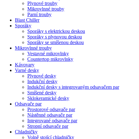
Plynové trouby
Mikrovlnné trouby
Parní trouby
Blast Chiller
Sporáky
Sporáky s elektrickou deskou
Sporáky s plynovou deskou
Sporáky se smíšenou deskou
Mikrovlnné trouby
Vestavné mikrovlnky
Countertop mikrovlnky
Kávovary
Varné desky
Plynové desky
Indukční desky
Indukční desky s integrovaným odsavačem par
Smíšené desky
Sklokeramické desky
Odsavače par
Prostorové odsavače par
Nástěnné odsavače par
Integrované odsavače par
Stropní odsavače par
Chladničky
Volně stojící chladničky