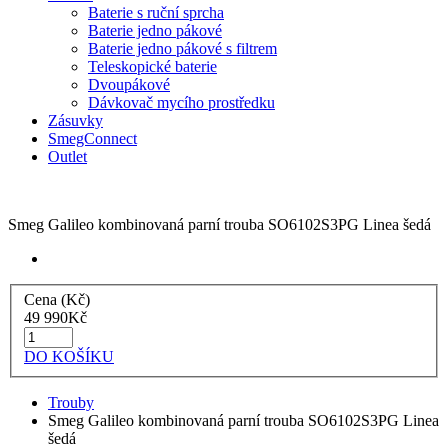
Baterie s ruční sprcha
Baterie jedno pákové
Baterie jedno pákové s filtrem
Teleskopické baterie
Dvoupákové
Dávkovač mycího prostředku
Zásuvky
SmegConnect
Outlet
Smeg Galileo kombinovaná parní trouba SO6102S3PG Linea šedá
Cena (Kč)
49 990
Kč
DO KOŠÍKU
Trouby
Smeg Galileo kombinovaná parní trouba SO6102S3PG Linea
šedá