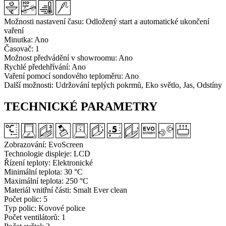
Možnosti nastavení času:
Odložený start a automatické ukončení
vaření
Minutka:
Ano
Časovač:
1
Možnost předvádění v showroomu:
Ano
Rychlé předehřívání:
Ano
Vaření pomocí sondového teploměru:
Ano
Další možnosti:
Udržování teplých pokrmů, Eko světlo, Jas, Odstíny
TECHNICKÉ PARAMETRY
Zobrazování:
EvoScreen
Technologie displeje:
LCD
Řízení teploty:
Elektronické
Minimální teplota:
30 °C
Maximální teplota:
250 °C
Materiál vnitřní části:
Smalt Ever clean
Počet polic:
5
Typ polic:
Kovové police
Počet ventilátorů:
1