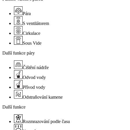
Pára
S ventilátorem
Cirkulace
Sous Vide
Další funkce páry
Čištění nádrže
Odvod vody
Přívod vody
Odstraňování kamene
Další funkce
Rozmrazování podle času