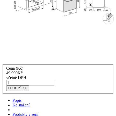
Cena (Kč)
49 990
Kč
včetně DPH
Smeg
Galileo
DO KOŠÍKU
kombinovaná
parní
Popis
trouba
Ke stažení
SO6102S3PG
Linea
Produkty v sérii
šedá