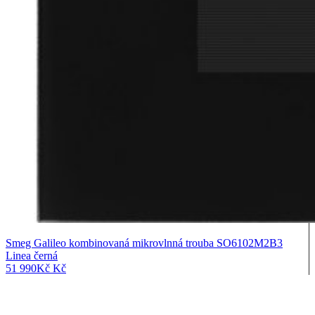
Smeg Galileo kombinovaná mikrovlnná trouba SO6102M2B3
Linea černá
51 990
Kč
Kč