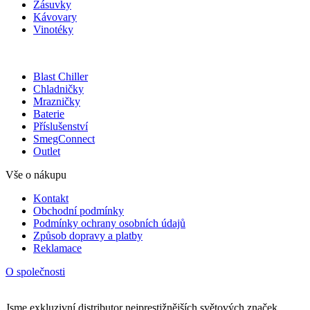
Zásuvky
Kávovary
Vinotéky
Blast Chiller
Chladničky
Mrazničky
Baterie
Příslušenství
SmegConnect
Outlet
Vše o nákupu
Kontakt
Obchodní podmínky
Podmínky ochrany osobních údajů
Způsob dopravy a platby
Reklamace
O společnosti
Jsme exkluzivní distributor nejprestižnějších světových značek