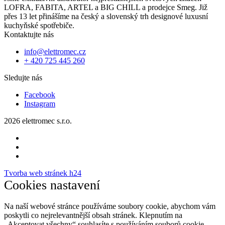
LOFRA, FABITA, ARTEL a BIG CHILL a prodejce Smeg. Již
přes 13 let přinášíme na český a slovenský trh designové luxusní
kuchyňské spotřebiče.
Kontaktujte nás
info@elettromec.cz
+ 420 725 445 260
Sledujte nás
Facebook
Instagram
2026 elettromec s.r.o.
Tvorba web stránek h24
Cookies nastavení
Na naší webové stránce používáme soubory cookie, abychom vám
poskytli co nejrelevantnější obsah stránek. Klepnutím na
„Akceptovat všechny“ souhlasíte s používáním souborů cookie.