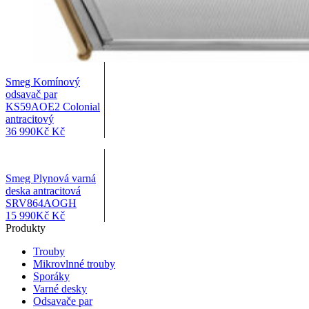
Smeg Komínový
odsavač par
KS59AOE2 Colonial
antracitový
36 990
Kč
Kč
Smeg Plynová varná
deska antracitová
SRV864AOGH
15 990
Kč
Kč
Produkty
Trouby
Mikrovlnné trouby
Sporáky
Varné desky
Odsavače par