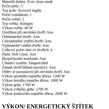
Materiál dutiny: Ever clean smalt
Počet polic: 5
Typ polic: Kovové regály
Počet ventilátorů: 1
Počet světel: 2
Typ světla: Halogen
Výkon světla: 40 W
Osvětlení při otevírání dveří: Ano
Odnímatelné dveře: Ano
Celoskleněné vnitřní dveře: Ano
Vyjímatelné vnitřní dveře: Ano
Celkový počet skel ve dveřích: 4
Panty Soft Close: Ano
Bezpečnostní termostat: Ano
Chladicí systém: Tangenciální
Zámek dveří během pyrolýzy: Ano
Ohřev je pozastaven při otevírání dveří: Ano
Výkon spodního topného tělesa: 1200 W
Výkon horního topného tělesa: 1000 W
Výkon grilu: 1700 W
Výkon velkého grilu: 2700 W
Výkon kruhového topného tělesa: 2000 W
VÝKON/ ENERGETICKÝ ŠTÍTEK