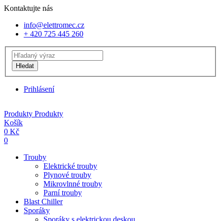
Kontaktujte nás
info@elettromec.cz
+ 420 725 445 260
Hledat
Prihlásení
Produkty
Produkty
Košík
0
Kč
0
Trouby
Elektrické trouby
Plynové trouby
Mikrovlnné trouby
Parní trouby
Blast Chiller
Sporáky
Sporáky s elektrickou deskou