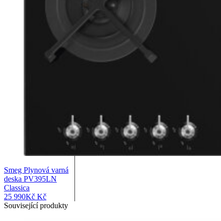
Smeg Plynová varná
deska PV395LN
Classica
25 990
Kč
Kč
Související produkty