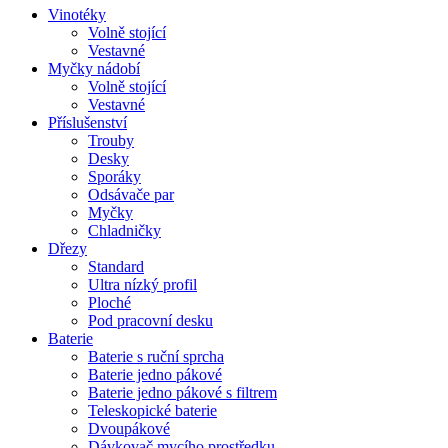
Vinotéky
Volně stojící
Vestavné
Myčky nádobí
Volně stojící
Vestavné
Příslušenství
Trouby
Desky
Sporáky
Odsávače par
Myčky
Chladničky
Dřezy
Standard
Ultra nízký profil
Ploché
Pod pracovní desku
Baterie
Baterie s ruční sprcha
Baterie jedno pákové
Baterie jedno pákové s filtrem
Teleskopické baterie
Dvoupákové
Dávkovač mycího prostředku