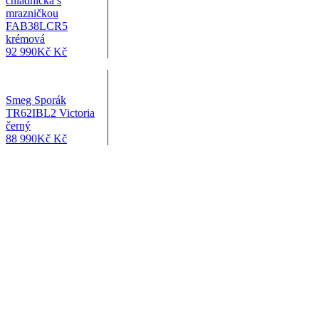
chladnička s
mrazničkou
FAB38LCR5
krémová
92 990
Kč
Kč
Smeg Sporák
TR62IBL2 Victoria
černý
88 990
Kč
Kč