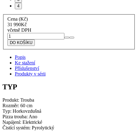
4
Cena (Kč)
31 990
Kč
včetně DPH
Smeg
Pyrolytická
DO KOŠÍKU
multifunkční
trouba
Popis
SFP805PO
Ke stažení
Colonial
Příslušenství
krémová
Produkty v sérii
množství
TYP
Produkt: Trouba
Rozměr: 60 cm
Typ: Horkovzdušná
Pizza trouba: Ano
Napájení: Elektrické
Čistící systém: Pyrolytický