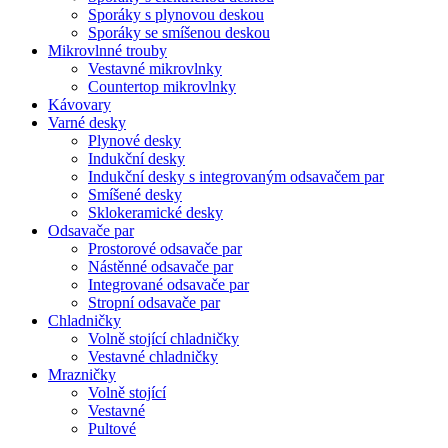
Sporáky s plynovou deskou
Sporáky se smíšenou deskou
Mikrovlnné trouby
Vestavné mikrovlnky
Countertop mikrovlnky
Kávovary
Varné desky
Plynové desky
Indukční desky
Indukční desky s integrovaným odsavačem par
Smíšené desky
Sklokeramické desky
Odsavače par
Prostorové odsavače par
Nástěnné odsavače par
Integrované odsavače par
Stropní odsavače par
Chladničky
Volně stojící chladničky
Vestavné chladničky
Mrazničky
Volně stojící
Vestavné
Pultové