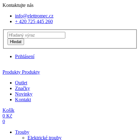
Kontaktujte nás
info@elettromec.cz
+ 420 725 445 260
Hledat
Prihlásení
Produkty
Produkty
Outlet
Značky
Novinky
Kontakt
Košík
0
Kč
0
Trouby
Elektrické trouby