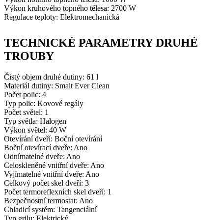
Výkon kruhového topného tělesa: 2700 W
Regulace teploty: Elektromechanická
TECHNICKÉ PARAMETRY DRUHÉ
TROUBY
Čistý objem druhé dutiny: 61 l
Materiál dutiny: Smalt Ever Clean
Počet polic: 4
Typ polic: Kovové regály
Počet světel: 1
Typ světla: Halogen
Výkon světel: 40 W
Otevírání dveří: Boční otevírání
Boční otevírací dveře: Ano
Odnímatelné dveře: Ano
Celoskleněné vnitřní dveře: Ano
Vyjímatelné vnitřní dveře: Ano
Celkový počet skel dveří: 3
Počet termoreflexních skel dveří: 1
Bezpečnostní termostat: Ano
Chladicí systém: Tangenciální
Typ grilu: Elektrický