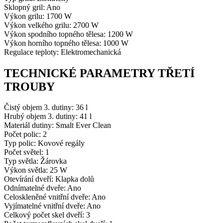
Sklopný gril: Ano
Výkon grilu: 1700 W
Výkon velkého grilu: 2700 W
Výkon spodního topného tělesa: 1200 W
Výkon horního topného tělesa: 1000 W
Regulace teploty: Elektromechanická
TECHNICKÉ PARAMETRY TŘETÍ
TROUBY
Čistý objem 3. dutiny: 36 l
Hrubý objem 3. dutiny: 41 l
Materiál dutiny: Smalt Ever Clean
Počet polic: 2
Typ polic: Kovové regály
Počet světel: 1
Typ světla: Žárovka
Výkon světla: 25 W
Otevírání dveří: Klapka dolů
Odnímatelné dveře: Ano
Celoskleněné vnitřní dveře: Ano
Vyjímatelné vnitřní dveře: Ano
Celkový počet skel dveří: 3