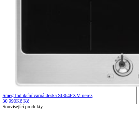
Smeg Indukční varná deska SI364FXM nerez
30 990
Kč
Kč
Související produkty