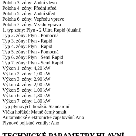
Poloha 3. zóny: Zadní vlevo
Poloha 4. zóny: Přední střed
Poloha 5. zóny: Zadní střed
Poloha 6. zóny: Vepředu vpravo
Poloha 7. zóny: Vzadu vpravo
1. typ zóny: Plyn - 2 Ultra Rapid (duální)
Typ 2. zóny: Plyn - Pomocná
Typ 3. zóny: Plyn - Rapid
Typ 4. zóny: Plyn - Rapid
Typ 5. zóny: Plyn - Pomocná
Typ 6. zóny: Plyn - Semi Rapid
Typ 7. zóny: Plyn - Semi Rapid
Výkon 1. zóny: 4,20 kW
Výkon 2. zóny: 1,00 kW
Výkon 3. zóny: 2,90 kW
Výkon 4. zóny: 2,90 kW
Výkon 5. zóny: 1,00 kW
Výkon 6. zóny: 1,80 kW
Výkon 7. zóny: 1,80 kW
Typ plynových hořáků: Standardní
Víčka hořáků: Matně černý smalt
Automatické elektronické zapalování: Ano
Plynové pojistné ventily: Ano
TECHNICKÉ PARAMETRY HLAVNÍ