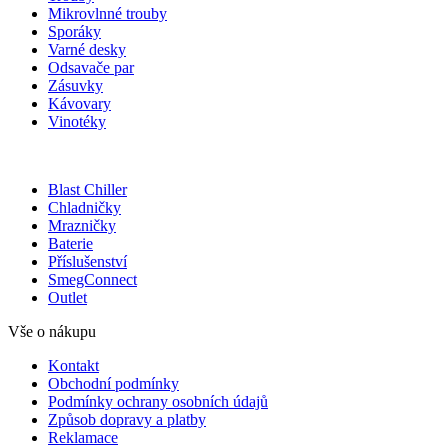
Mikrovlnné trouby
Sporáky
Varné desky
Odsavače par
Zásuvky
Kávovary
Vinotéky
Blast Chiller
Chladničky
Mrazničky
Baterie
Příslušenství
SmegConnect
Outlet
Vše o nákupu
Kontakt
Obchodní podmínky
Podmínky ochrany osobních údajů
Způsob dopravy a platby
Reklamace