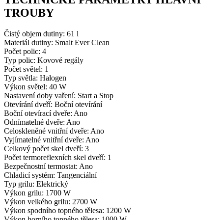
TROUBY
Čistý objem dutiny: 61 l
Materiál dutiny: Smalt Ever Clean
Počet polic: 4
Typ polic: Kovové regály
Počet světel: 1
Typ světla: Halogen
Výkon světel: 40 W
Nastavení doby vaření: Start a Stop
Otevírání dveří: Boční otevírání
Boční otevírací dveře: Ano
Odnímatelné dveře: Ano
Celoskleněné vnitřní dveře: Ano
Vyjímatelné vnitřní dveře: Ano
Celkový počet skel dveří: 3
Počet termoreflexních skel dveří: 1
Bezpečnostní termostat: Ano
Chladicí systém: Tangenciální
Typ grilu: Elektrický
Výkon grilu: 1700 W
Výkon velkého grilu: 2700 W
Výkon spodního topného tělesa: 1200 W
Výkon horního topného tělesa: 1000 W