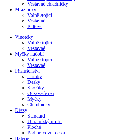
Vestavné chladničky
Mrazničky
Volně stojící
Vestavné
Pultové
Vinotéky
Volně stojící
Vestavné
Myčky nádobí
Volně stojící
Vestavné
Příslušenství
Trouby
Desky
Sporáky
Odsávače par
Myčky
Chladničky
Dřezy
Standard
Ultra nízký profil
Ploché
Pod pracovní desku
Baterie