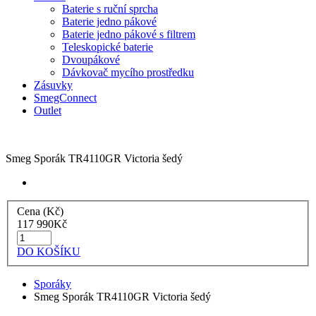
Baterie s ruční sprcha
Baterie jedno pákové
Baterie jedno pákové s filtrem
Teleskopické baterie
Dvoupákové
Dávkovač mycího prostředku
Zásuvky
SmegConnect
Outlet
Smeg Sporák TR4110GR Victoria šedý
Cena (Kč)
117 990
Kč
DO KOŠÍKU
Sporáky
Smeg Sporák TR4110GR Victoria šedý