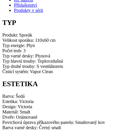
množství
Příslušenství
Produkty v sérii
TYP
Produkt: Sporák
Velikost sporáku: 110x60 cm
Typ energie: Plyn
Počet trub: 3
Typ varné desky: Plynová
Typ hlavní trouby: Teplovzdušná
Typ druhé trouby: S ventilátorem
Čisticí systém: Vapor Clean
ESTETIKA
Barva: Šedá
Estetika: Victoria
Design: Victoria
Materiál: Smalt
Dveře: Orámované
Povrchová úprava příkazového panelu: Smaltovaný kov
Barva varné desky: Černý smalt