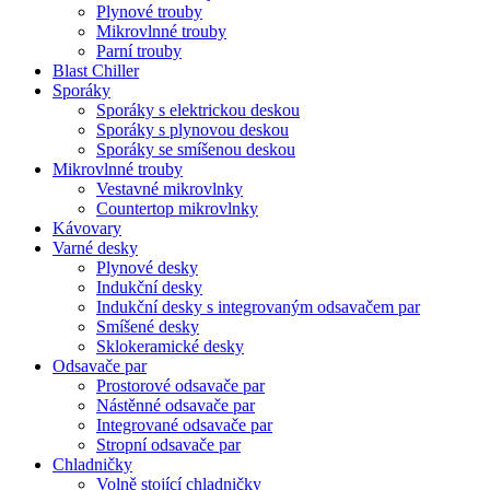
Plynové trouby
Mikrovlnné trouby
Parní trouby
Blast Chiller
Sporáky
Sporáky s elektrickou deskou
Sporáky s plynovou deskou
Sporáky se smíšenou deskou
Mikrovlnné trouby
Vestavné mikrovlnky
Countertop mikrovlnky
Kávovary
Varné desky
Plynové desky
Indukční desky
Indukční desky s integrovaným odsavačem par
Smíšené desky
Sklokeramické desky
Odsavače par
Prostorové odsavače par
Nástěnné odsavače par
Integrované odsavače par
Stropní odsavače par
Chladničky
Volně stojící chladničky