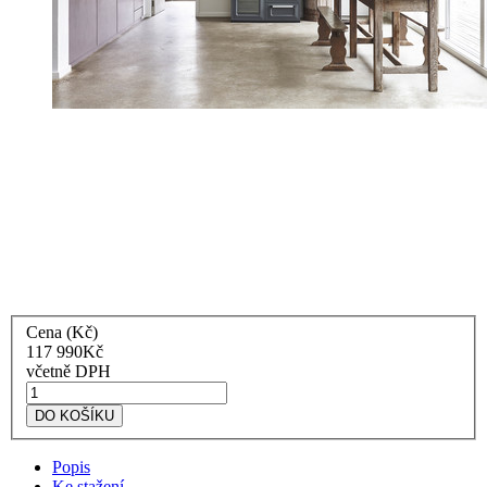
Cena (Kč)
117 990
Kč
včetně DPH
Smeg
Sporák
DO KOŠÍKU
TR4110GR
Victoria
Popis
šedý
Ke stažení