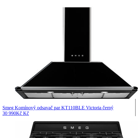
Smeg Komínový odsavač par KT110BLE Victoria černý
30 990
Kč
Kč