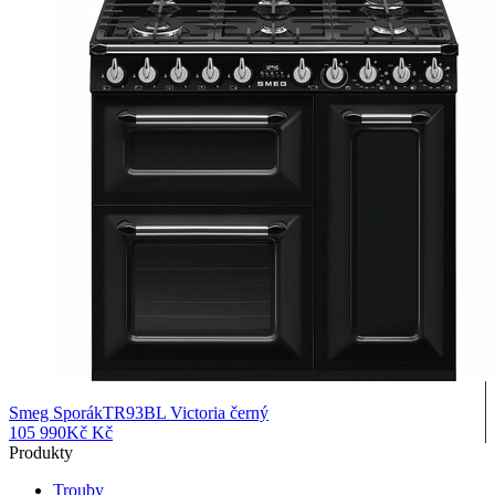
Smeg SporákTR93BL Victoria černý
105 990
Kč
Kč
Produkty
Trouby