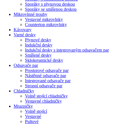
Sporáky s plynovou deskou
Sporáky se smíšenou deskou
Mikrovlnné trouby
Vestavné mikrovlnky
Countertop mikrovlnky
Kávovary
Varné desky
Plynové desky
Indukční desky
Indukční desky s integrovaným odsavačem par
Smíšené desky
Sklokeramické desky
Odsavače par
Prostorové odsavače par
Nástěnné odsavače par
Integrované odsavače par
Stropní odsavače par
Chladničky
Volně stojící chladničky
Vestavné chladničky
Mrazničky
Volně stojící
Vestavné
Pultové