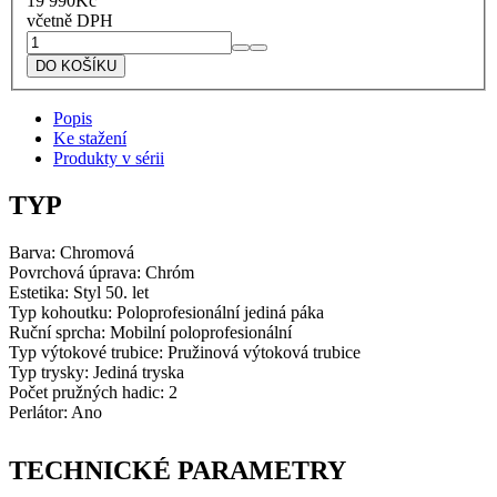
19 990
Kč
včetně DPH
Smeg
Vodovodní
DO KOŠÍKU
baterie
MDF50SS
Popis
množství
Ke stažení
Produkty v sérii
TYP
Barva: Chromová
Povrchová úprava:
Chróm
Estetika:
Styl 50. let
Typ kohoutku:
Poloprofesionální jediná páka
Ruční sprcha:
Mobilní poloprofesionální
Typ výtokové trubice:
Pružinová výtoková trubice
Typ trysky:
Jediná tryska
Počet pružných hadic:
2
Perlátor:
Ano
TECHNICKÉ PARAMETRY