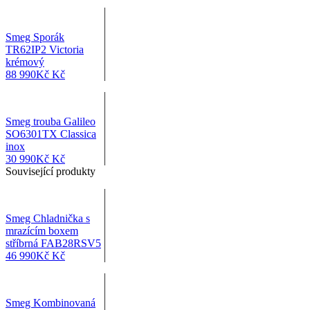
Smeg Sporák
TR62IP2 Victoria
krémový
88 990
Kč
Kč
Smeg trouba Galileo
SO6301TX Classica
inox
30 990
Kč
Kč
Související produkty
Smeg Chladnička s
mrazícím boxem
stříbrná FAB28RSV5
46 990
Kč
Kč
Smeg Kombinovaná