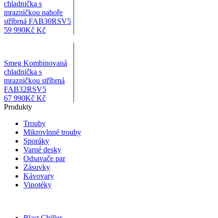
chladnička s
mrazničkou nahoře
stříbrná FAB30RSV5
59 990
Kč
Kč
Smeg Kombinovaná
chladnička s
mrazničkou stříbrná
FAB32RSV5
67 990
Kč
Kč
Produkty
Trouby
Mikrovlnné trouby
Sporáky
Varné desky
Odsavače par
Zásuvky
Kávovary
Vinotéky
Blast Chiller