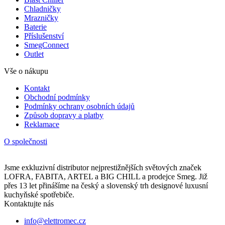
Chladničky
Mrazničky
Baterie
Příslušenství
SmegConnect
Outlet
Vše o nákupu
Kontakt
Obchodní podmínky
Podmínky ochrany osobních údajů
Způsob dopravy a platby
Reklamace
O společnosti
Jsme exkluzivní distributor nejprestižnějších světových značek
LOFRA, FABITA, ARTEL a BIG CHILL a prodejce Smeg. Již
přes 13 let přinášíme na český a slovenský trh designové luxusní
kuchyňské spotřebiče.
Kontaktujte nás
info@elettromec.cz