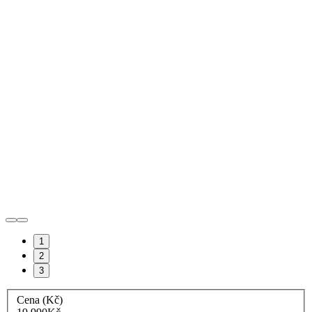
1
2
3
Cena (Kč)