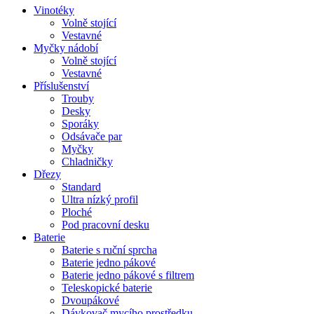
Vinotéky
Volně stojící
Vestavné
Myčky nádobí
Volně stojící
Vestavné
Příslušenství
Trouby
Desky
Sporáky
Odsávače par
Myčky
Chladničky
Dřezy
Standard
Ultra nízký profil
Ploché
Pod pracovní desku
Baterie
Baterie s ruční sprcha
Baterie jedno pákové
Baterie jedno pákové s filtrem
Teleskopické baterie
Dvoupákové
Dávkovač mycího prostředku