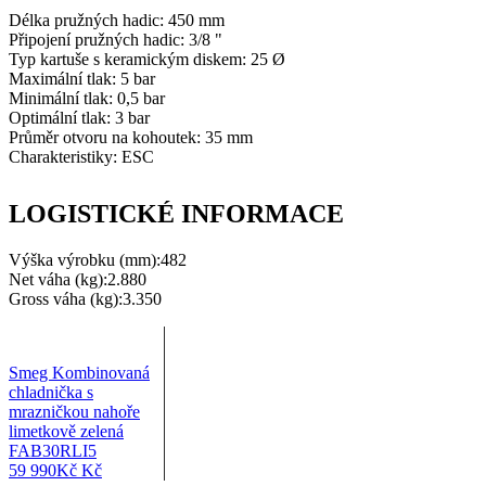
Délka pružných hadic:
450 mm
Připojení pružných hadic:
3/8 "
Typ kartuše s keramickým diskem:
25 Ø
Maximální tlak:
5 bar
Minimální tlak:
0,5 bar
Optimální tlak:
3 bar
Průměr otvoru na kohoutek:
35 mm
Charakteristiky:
ESC
LOGISTICKÉ INFORMACE
Výška výrobku (mm):
482
Net váha (kg):
2.880
Gross váha (kg):
3.350
Smeg Kombinovaná
chladnička s
mrazničkou nahoře
limetkově zelená
FAB30RLI5
59 990
Kč
Kč