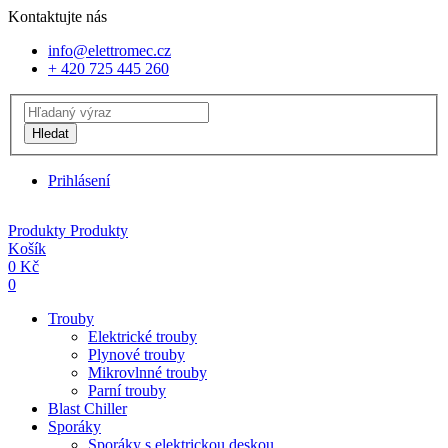
Kontaktujte nás
info@elettromec.cz
+ 420 725 445 260
Hledat
Prihlásení
Produkty
Produkty
Košík
0
Kč
0
Trouby
Elektrické trouby
Plynové trouby
Mikrovlnné trouby
Parní trouby
Blast Chiller
Sporáky
Sporáky s elektrickou deskou