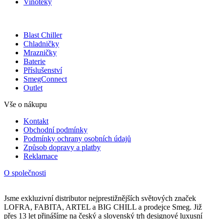
Vinotéky
Blast Chiller
Chladničky
Mrazničky
Baterie
Příslušenství
SmegConnect
Outlet
Vše o nákupu
Kontakt
Obchodní podmínky
Podmínky ochrany osobních údajů
Způsob dopravy a platby
Reklamace
O společnosti
Jsme exkluzivní distributor nejprestižnějších světových značek
LOFRA, FABITA, ARTEL a BIG CHILL a prodejce Smeg. Již
přes 13 let přinášíme na český a slovenský trh designové luxusní