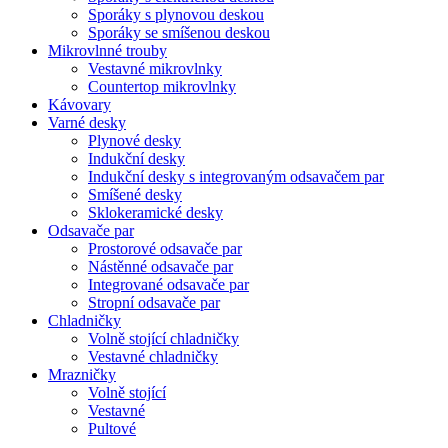
Sporáky s plynovou deskou
Sporáky se smíšenou deskou
Mikrovlnné trouby
Vestavné mikrovlnky
Countertop mikrovlnky
Kávovary
Varné desky
Plynové desky
Indukční desky
Indukční desky s integrovaným odsavačem par
Smíšené desky
Sklokeramické desky
Odsavače par
Prostorové odsavače par
Nástěnné odsavače par
Integrované odsavače par
Stropní odsavače par
Chladničky
Volně stojící chladničky
Vestavné chladničky
Mrazničky
Volně stojící
Vestavné
Pultové