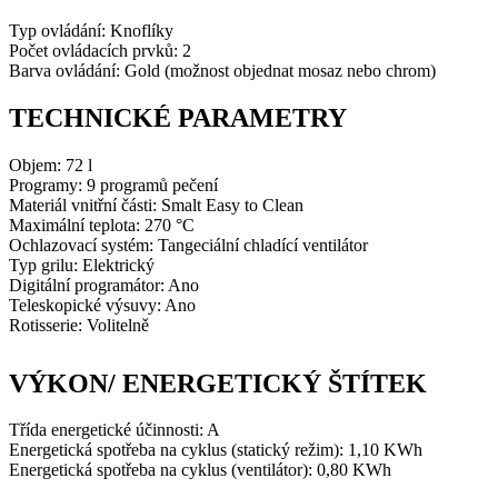
Typ ovládání: Knoflíky
Počet ovládacích prvků: 2
Barva ovládání: Gold (možnost objednat mosaz nebo chrom)
TECHNICKÉ PARAMETRY
Objem: 72 l
Programy: 9 programů pečení
Materiál vnitřní části: Smalt Easy to Clean
Maximální teplota: 270 °C
Ochlazovací systém: Tangeciální chladící ventilátor
Typ grilu: Elektrický
Digitální programátor: Ano
Teleskopické výsuvy: Ano
Rotisserie: Volitelně
VÝKON/ ENERGETICKÝ ŠTÍTEK
Třída energetické účinnosti: A
Energetická spotřeba na cyklus (statický režim): 1,10
KWh
Energetická spotřeba na cyklus (ventilátor): 0,80
KWh