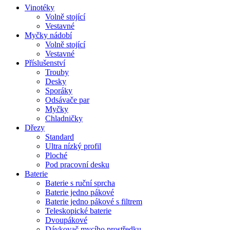
Vinotéky
Volně stojící
Vestavné
Myčky nádobí
Volně stojící
Vestavné
Příslušenství
Trouby
Desky
Sporáky
Odsávače par
Myčky
Chladničky
Dřezy
Standard
Ultra nízký profil
Ploché
Pod pracovní desku
Baterie
Baterie s ruční sprcha
Baterie jedno pákové
Baterie jedno pákové s filtrem
Teleskopické baterie
Dvoupákové
Dávkovač mycího prostředku