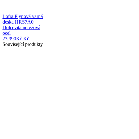
Lofra Plynová varná
deska HRS7A0
Dolcevita nerezová
ocel
23 990
Kč
Kč
Související produkty