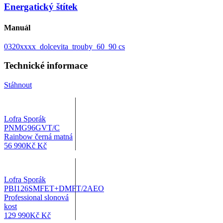
Energatický štítek
Manuál
0320xxxx_dolcevita_trouby_60_90 cs
Technické informace
Stáhnout
Lofra Sporák
PNMG96GVT/C
Rainbow černá matná
56 990
Kč
Kč
Lofra Sporák
PBI126SMFET+DMFT/2AEO
Professional slonová
kost
129 990
Kč
Kč