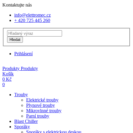
Kontaktujte nás
info@elettromec.cz
+ 420 725 445 260
Hledat
Prihlásení
Produkty
Produkty
Košík
0
Kč
0
Trouby
Elektrické trouby
Plynové trouby
Mikrovlnné trouby
Parní trouby
Blast Chiller
Sporáky
Sporáky s elektrickou deskou