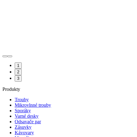
1
2
3
Produkty
Trouby
Mikrovlnné trouby
Sporáky
Varné desky
Odsavače par
Zásuvky
Kávovary