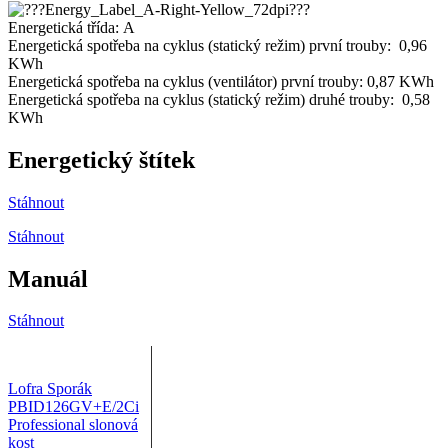
Energetická třída:
A
Energetická spotřeba na cyklus (statický režim) první trouby:
0,96
KWh
Energetická spotřeba na cyklus (ventilátor) první trouby: 0,87
KWh
Energetická spotřeba na cyklus (statický režim) druhé trouby:
0,58
KWh
Energetický štítek
Stáhnout
Stáhnout
Manuál
Stáhnout
Lofra Sporák
PBID126GV+E/2Ci
Professional slonová
kost