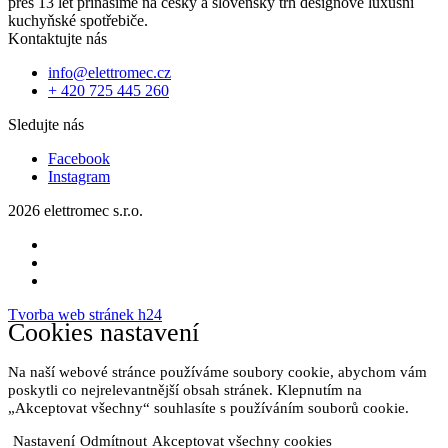
přes 13 let přinášíme na český a slovenský trh designové luxusní
kuchyňské spotřebiče.
Kontaktujte nás
info@elettromec.cz
+ 420 725 445 260
Sledujte nás
Facebook
Instagram
2026 elettromec s.r.o.
Tvorba web stránek h24
Cookies nastavení
Na naší webové stránce používáme soubory cookie, abychom vám
poskytli co nejrelevantnější obsah stránek. Klepnutím na
„Akceptovat všechny“ souhlasíte s používáním souborů cookie.
Nastavení
Odmítnout
Akceptovat všechny cookies