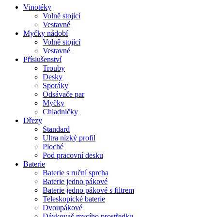
Vinotéky
Volně stojící
Vestavné
Myčky nádobí
Volně stojící
Vestavné
Příslušenství
Trouby
Desky
Sporáky
Odsávače par
Myčky
Chladničky
Dřezy
Standard
Ultra nízký profil
Ploché
Pod pracovní desku
Baterie
Baterie s ruční sprcha
Baterie jedno pákové
Baterie jedno pákové s filtrem
Teleskopické baterie
Dvoupákové
Dávkovač mycího prostředku