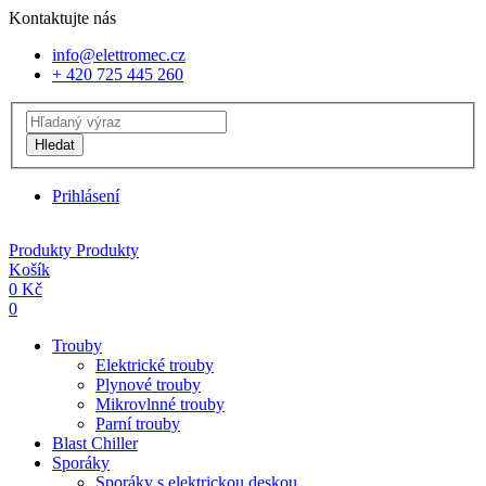
Kontaktujte nás
info@elettromec.cz
+ 420 725 445 260
Hledat
Prihlásení
Produkty
Produkty
Košík
0
Kč
0
Trouby
Elektrické trouby
Plynové trouby
Mikrovlnné trouby
Parní trouby
Blast Chiller
Sporáky
Sporáky s elektrickou deskou