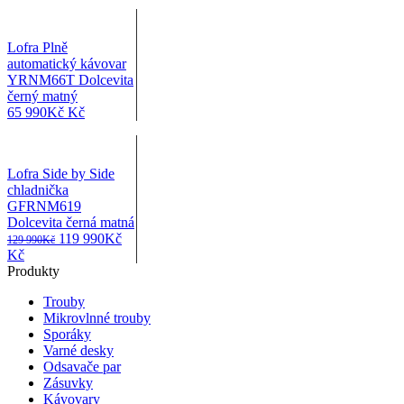
Lofra Plně
automatický kávovar
YRNM66T Dolcevita
černý matný
65 990
Kč
Kč
Lofra Side by Side
chladnička
GFRNM619
Dolcevita černá matná
Původní
Aktuální
119 990
Kč
129 990
Kč
cena
cena
Kč
byla:
je:
Produkty
129
119
Trouby
990Kč
990Kč
Mikrovlnné trouby
Sporáky
Varné desky
Odsavače par
Zásuvky
Kávovary