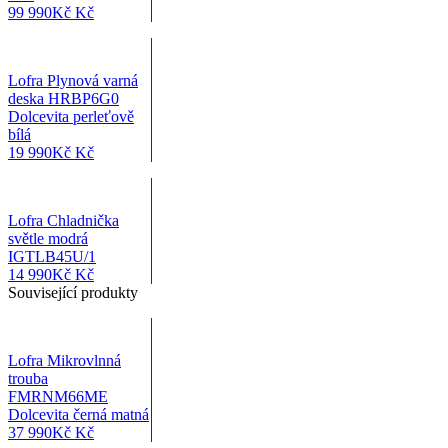
99 990
Kč
Kč
Lofra Plynová varná
deska HRBP6G0
Dolcevita perleťově
bílá
19 990
Kč
Kč
Lofra Chladnička
světle modrá
IGTLB45U/1
14 990
Kč
Kč
Související produkty
Lofra Mikrovlnná
trouba
FMRNM66ME
Dolcevita černá matná
37 990
Kč
Kč