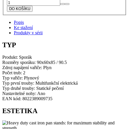
Lofra
sporák
DO KOŠÍKU
černý
matný
Popis
RNMD96MFTE/Ci
Ke stažení
množství
Produkty v sérii
TYP
Produkt:
Sporák
Rozměry sporáku:
90x60x85 / 90.5
Zdroj napájení vařiče:
Plyn
Počet trub:
2
Typ vařiče: Plynový
Typ první trouby: M
ultifunkční elektrická
Typ druhé trouby: Statické pečení
Nastavitelné nohy: Ano
EAN kód: 8022389009735
ESTETIKA