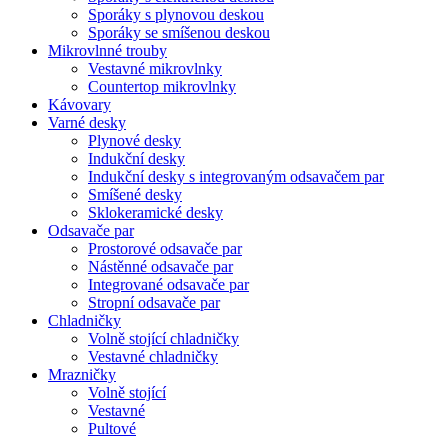
Sporáky s plynovou deskou
Sporáky se smíšenou deskou
Mikrovlnné trouby
Vestavné mikrovlnky
Countertop mikrovlnky
Kávovary
Varné desky
Plynové desky
Indukční desky
Indukční desky s integrovaným odsavačem par
Smíšené desky
Sklokeramické desky
Odsavače par
Prostorové odsavače par
Nástěnné odsavače par
Integrované odsavače par
Stropní odsavače par
Chladničky
Volně stojící chladničky
Vestavné chladničky
Mrazničky
Volně stojící
Vestavné
Pultové