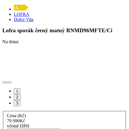
LOFRA
Dolce Vita
Lofra sporák černý matný RNMD96MFTE/Ci
Na dotaz
1
2
3
Cena (Kč)
79 990
Kč
včetně DPH