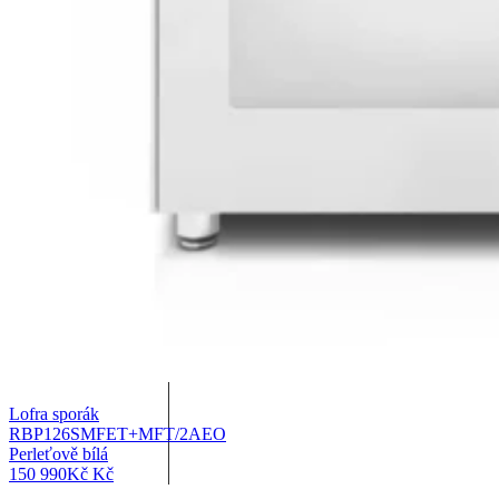
Lofra sporák
RBP126SMFET+MFT/2AEO
Perleťově bílá
150 990
Kč
Kč