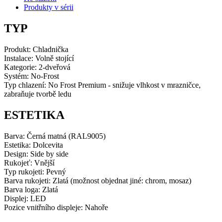
Produkty v sérii
Dolcevita
černá
matná
TYP
množství
Produkt:
Chladnička
Instalace: Volně stojící
Kategorie: 2-dveřová
Systém: No-Frost
Typ chlazení: No Frost Premium - snižuje vlhkost v mrazničce,
zabraňuje tvorbě ledu
ESTETIKA
Barva: Černá matná (RAL9005)
Estetika: Dolcevita
Design: Side by side
Rukojeť: Vnější
Typ rukojeti: Pevný
Barva rukojeti: Zlatá (možnost objednat jiné: chrom, mosaz)
Barva loga: Zlatá
Displej: LED
Pozice vnitřního displeje: Nahoře