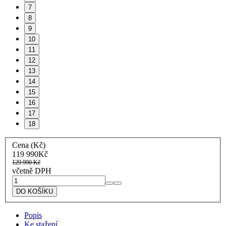
7
8
9
10
11
12
13
14
15
16
17
18
Cena (Kč)
119 990
Kč
129 990
Kč
včetně DPH
Lofra
Side
DO KOŠÍKU
by
Side
Popis
chladnička
Ke stažení
GFRNM619