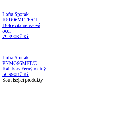
Lofra Sporák
RSD96MFTE/CI
Dolcevita nerezová
ocel
79 990
Kč
Kč
Lofra Sporák
PNMG96MFT/C
Rainbow černý matný
56 990
Kč
Kč
Související produkty