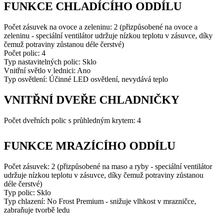
FUNKCE CHLADÍCÍHO ODDÍLU
Počet zásuvek na ovoce a zeleninu: 2 (přizpůsobené na ovoce a
zeleninu - speciální ventilátor udržuje nízkou teplotu v zásuvce, díky
čemuž potraviny zůstanou déle čerstvé)
Počet polic: 4
Typ nastavitelných polic: Sklo
Vnitřní světlo v lednici: Ano
Typ osvětlení: Účinné LED osvětlení, nevydává teplo
VNITŘNÍ DVEŘE CHLADNIČKY
Počet dveřních polic s průhledným krytem: 4
FUNKCE MRAZÍCÍHO ODDÍLU
Počet zásuvek: 2 (přizpůsobené na maso a ryby - speciální ventilátor
udržuje nízkou teplotu v zásuvce, díky čemuž potraviny zůstanou
déle čerstvé)
Typ polic: Sklo
Typ chlazení: No Frost Premium - snižuje vlhkost v mrazničce,
zabraňuje tvorbě ledu