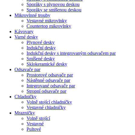
Sporáky s plynovou deskou
Sporáky se smíšenou deskou
Mikrovlnné trouby
Vestavné mikrovlnky
Countertop mikrovlnky
Kávovary
Varné desky
Plynové desky
Indukční desky
Indukční desky s integrovaným odsavačem par
Smíšené desky
Sklokeramické desky
Odsavače par
Prostorové odsavače par
Nástěnné odsavače par
Integrované odsavače par
Stropní odsavače par
Chladničky
Volně stojící chladničky
Vestavné chladničky
Mrazničky
Volně stojící
Vestavné
Pultové