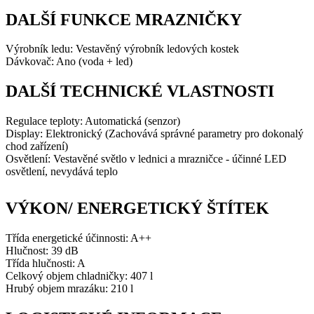
DALŠÍ FUNKCE MRAZNIČKY
Výrobník ledu: Vestavěný výrobník ledových kostek
Dávkovač: Ano (voda + led)
DALŠÍ TECHNICKÉ VLASTNOSTI
Regulace teploty: Automatická (senzor)
Display: Elektronický (Zachovává správné parametry pro dokonalý
chod zařízení)
Osvětlení: Vestavěné světlo v lednici a mrazničce - účinné LED
osvětlení, nevydává teplo
VÝKON/ ENERGETICKÝ ŠTÍTEK
Třída energetické účinnosti: A++
Hlučnost: 39 dB
Třída hlučnosti: A
Celkový objem chladničky: 407 l
Hrubý objem mrazáku: 210 l