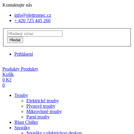
Kontaktujte nás
info@elettromec.cz
+ 420 725 445 260
Hledat
Prihlásení
Produkty
Produkty
Košík
0
Kč
0
Trouby
Elektrické trouby
Plynové trouby
Mikrovlnné trouby
Parní trouby
Blast Chiller
Sporáky
Sporáky s elektrickou deskou