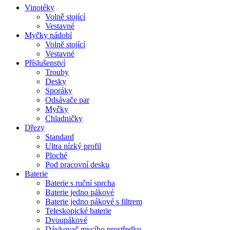
Vinotéky
Volně stojící
Vestavné
Myčky nádobí
Volně stojící
Vestavné
Příslušenství
Trouby
Desky
Sporáky
Odsávače par
Myčky
Chladničky
Dřezy
Standard
Ultra nízký profil
Ploché
Pod pracovní desku
Baterie
Baterie s ruční sprcha
Baterie jedno pákové
Baterie jedno pákové s filtrem
Teleskopické baterie
Dvoupákové
Dávkovač mycího prostředku