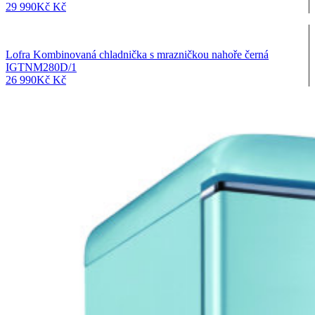
29 990
Kč
Kč
Lofra Kombinovaná chladnička s mrazničkou nahoře černá
IGTNM280D/1
26 990
Kč
Kč