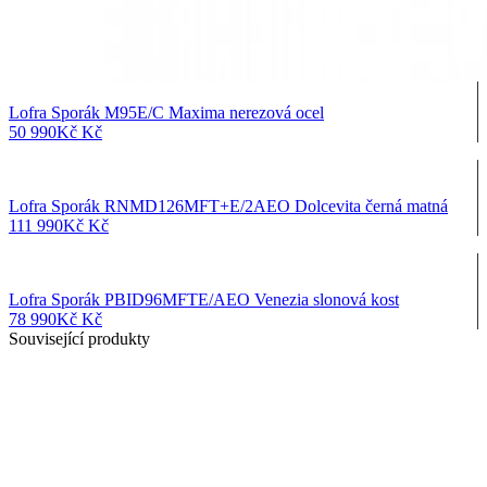
Lofra Sporák M95E/C Maxima nerezová ocel
50 990
Kč
Kč
Lofra Sporák RNMD126MFT+E/2AEO Dolcevita černá matná
111 990
Kč
Kč
Lofra Sporák PBID96MFTE/AEO Venezia slonová kost
78 990
Kč
Kč
Související produkty