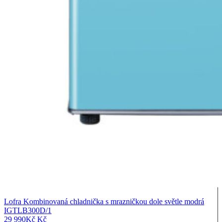
Lofra Kombinovaná chladnička s mrazničkou dole světle modrá
IGTLB300D/1
29 990
Kč
Kč