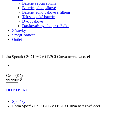
Baterie s ruční sprcha
Baterie jedno pákové
Baterie jedno pákové s filtrem
Teleskopické baterie
Dvoupákové
Dávkovač mycího prostředku
Zásuvky
SmegConnect
Outlet
Lofra Sporák CSD126GV+E/2Ci Curva nerezová ocel
Cena (Kč)
99 990
Kč
DO KOŠÍKU
Sporáky
Lofra Sporák CSD126GV+E/2Ci Curva nerezová ocel