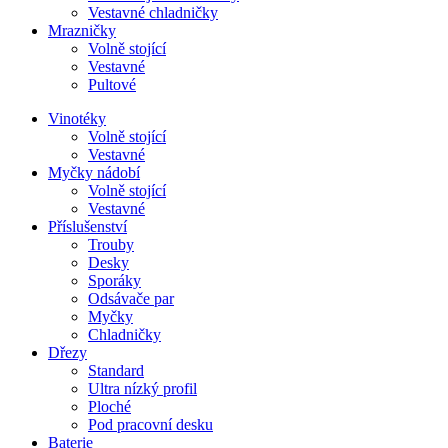
Vestavné chladničky
Mrazničky
Volně stojící
Vestavné
Pultové
Vinotéky
Volně stojící
Vestavné
Myčky nádobí
Volně stojící
Vestavné
Příslušenství
Trouby
Desky
Sporáky
Odsávače par
Myčky
Chladničky
Dřezy
Standard
Ultra nízký profil
Ploché
Pod pracovní desku
Baterie