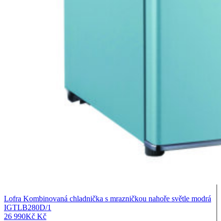
Lofra Kombinovaná chladnička s mrazničkou nahoře světle modrá
IGTLB280D/1
26 990
Kč
Kč