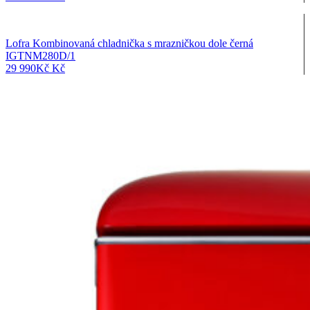
Lofra Kombinovaná chladnička s mrazničkou dole černá
IGTNM280D/1
29 990
Kč
Kč