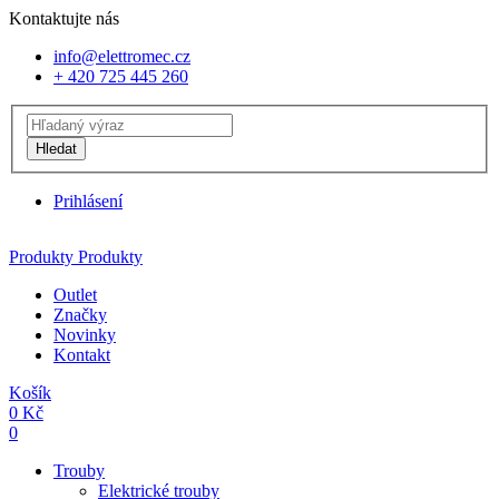
Kontaktujte nás
info@elettromec.cz
+ 420 725 445 260
Hledat
Prihlásení
Produkty
Produkty
Outlet
Značky
Novinky
Kontakt
Košík
0
Kč
0
Trouby
Elektrické trouby