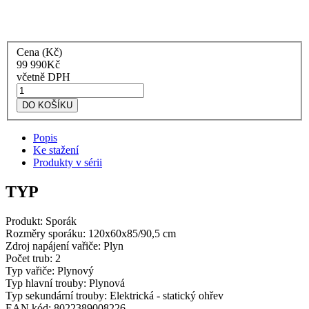
Cena (Kč)
99 990
Kč
včetně DPH
Lofra
Sporák
DO KOŠÍKU
CSD126GV+E/2Ci
Curva
Popis
nerezová
Ke stažení
ocel
Produkty v sérii
množství
TYP
Produkt:
Sporák
Rozměry sporáku: 120x60x85/90,5 cm
Zdroj napájení vařiče:
Plyn
Počet trub:
2
Typ vařiče: Plynový
Typ hlavní trouby: Plynová
Typ sekundární trouby: Elektrická - statický ohřev
EAN kód: 8022389008226