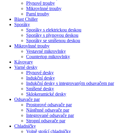
Plynové trouby
Mikrovlnné trouby
Parní trouby
Blast Chiller
Sporáky
Sporáky s elektrickou deskou
Sporáky s plynovou deskou
Sporáky se smíšenou deskou
Mikrovlnné trouby
Vestavné mikrovlnky
Countertop mikrovlnky
Kávovary
Varné desky
Plynové desky
Indukční desky
Indukční desky s integrovaným odsavačem par
Smíšené desky
Sklokeramické desky
Odsavače par
Prostorové odsavače par
Nástěnné odsavače par
Integrované odsavače par
Stropní odsavače par
Chladničky
Volně stojící chladničky