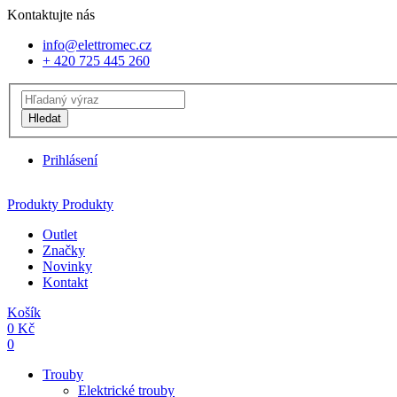
Kontaktujte nás
info@elettromec.cz
+ 420 725 445 260
Hledat
Prihlásení
Produkty
Produkty
Outlet
Značky
Novinky
Kontakt
Košík
0
Kč
0
Trouby
Elektrické trouby