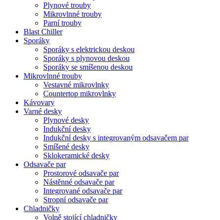
Plynové trouby
Mikrovlnné trouby
Parní trouby
Blast Chiller
Sporáky
Sporáky s elektrickou deskou
Sporáky s plynovou deskou
Sporáky se smíšenou deskou
Mikrovlnné trouby
Vestavné mikrovlnky
Countertop mikrovlnky
Kávovary
Varné desky
Plynové desky
Indukční desky
Indukční desky s integrovaným odsavačem par
Smíšené desky
Sklokeramické desky
Odsavače par
Prostorové odsavače par
Nástěnné odsavače par
Integrované odsavače par
Stropní odsavače par
Chladničky
Volně stojící chladničky