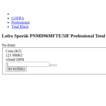
LOFRA
Professional
Total Black
Lofra Sporák PNMD96MFTE/5IF Professional Total
Na dotaz
Cena (Kč)
121 990
Kč
včetně DPH
Lofra
Sporák
DO KOŠÍKU
PNMD96MFTE/5IF
Professional
Total
Black
množství