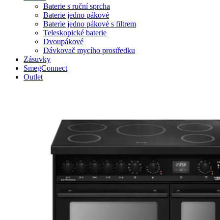
Baterie s ruční sprcha
Baterie jedno pákové
Baterie jedno pákové s filtrem
Teleskopické baterie
Dvoupákové
Dávkovač mycího prostředku
Zásuvky
SmegConnect
Outlet