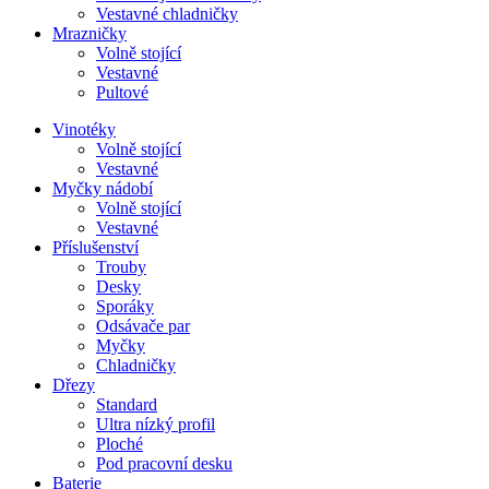
Vestavné chladničky
Mrazničky
Volně stojící
Vestavné
Pultové
Vinotéky
Volně stojící
Vestavné
Myčky nádobí
Volně stojící
Vestavné
Příslušenství
Trouby
Desky
Sporáky
Odsávače par
Myčky
Chladničky
Dřezy
Standard
Ultra nízký profil
Ploché
Pod pracovní desku
Baterie