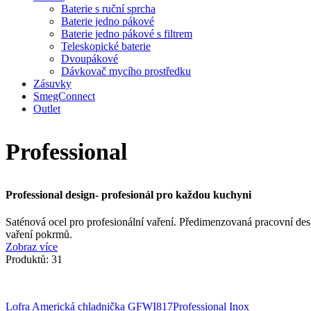
Baterie s ruční sprcha
Baterie jedno pákové
Baterie jedno pákové s filtrem
Teleskopické baterie
Dvoupákové
Dávkovač mycího prostředku
Zásuvky
SmegConnect
Outlet
Professional
Professional design- profesionál pro každou kuchyni
Saténová ocel pro profesionální vaření. Předimenzovaná pracovní des
vaření pokrmů.
Zobraz více
Produktů: 31
Lofra Americká chladnička GFWI817Professional Inox