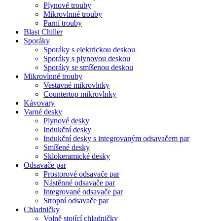
Plynové trouby
Mikrovlnné trouby
Parní trouby
Blast Chiller
Sporáky
Sporáky s elektrickou deskou
Sporáky s plynovou deskou
Sporáky se smíšenou deskou
Mikrovlnné trouby
Vestavné mikrovlnky
Countertop mikrovlnky
Kávovary
Varné desky
Plynové desky
Indukční desky
Indukční desky s integrovaným odsavačem par
Smíšené desky
Sklokeramické desky
Odsavače par
Prostorové odsavače par
Nástěnné odsavače par
Integrované odsavače par
Stropní odsavače par
Chladničky
Volně stojící chladničky