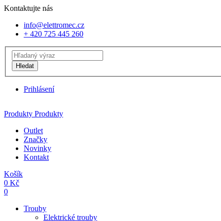
Kontaktujte nás
info@elettromec.cz
+ 420 725 445 260
Hledat
Prihlásení
Produkty
Produkty
Outlet
Značky
Novinky
Kontakt
Košík
0
Kč
0
Trouby
Elektrické trouby