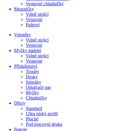
Vestavné chladničky
Mrazničky
Volně stojící
Vestavné
Pultové
Vinotéky
Volně stojící
Vestavné
Myčky nádobí
Volně stojící
Vestavné
Příslušenství
Trouby
Desky
Sporáky
Odsávače par
Myčky
Chladničky
Dřezy
Standard
Ultra nízký profil
Ploché
Pod pracovní desku
Baterie