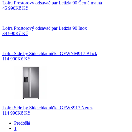
Lofra Prostorový odsavač par Letizia 90 Černá matná
45 990
Kč
Kč
Lofra Prostorový odsavač par Letizia 90 Inox
39 990
Kč
Kč
Lofra Side by Side chladnička GFWNM917 Black
114 990
Kč
Kč
Lofra Side by Side chladnička GFWS917 Nerez
114 990
Kč
Kč
Predošlá
1