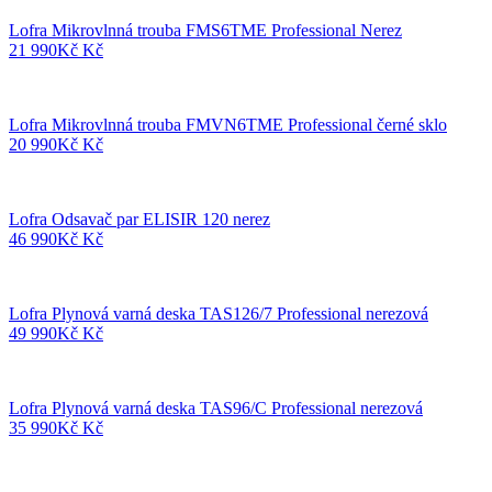
Lofra Mikrovlnná trouba FMS6TME Professional Nerez
21 990
Kč
Kč
Lofra Mikrovlnná trouba FMVN6TME Professional černé sklo
20 990
Kč
Kč
Lofra Odsavač par ELISIR 120 nerez
46 990
Kč
Kč
Lofra Plynová varná deska TAS126/7 Professional nerezová
49 990
Kč
Kč
Lofra Plynová varná deska TAS96/C Professional nerezová
35 990
Kč
Kč