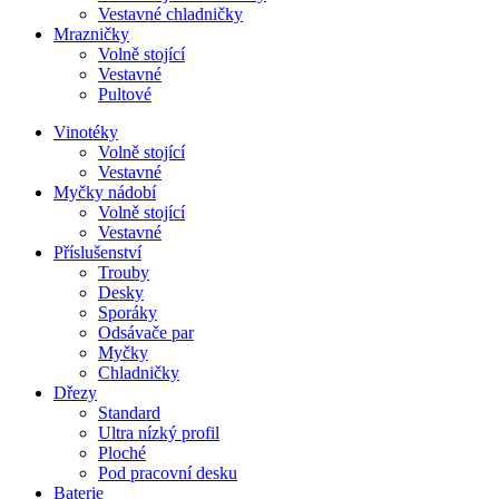
Vestavné chladničky
Mrazničky
Volně stojící
Vestavné
Pultové
Vinotéky
Volně stojící
Vestavné
Myčky nádobí
Volně stojící
Vestavné
Příslušenství
Trouby
Desky
Sporáky
Odsávače par
Myčky
Chladničky
Dřezy
Standard
Ultra nízký profil
Ploché
Pod pracovní desku
Baterie