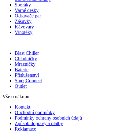
Sporáky
Varné desky
Odsavače par
Zásuvky
Kávovary
Vinotéky
Blast Chiller
Chladničky
Mrazničky
Baterie
Příslušenství
SmegConnect
Outlet
Vše o nákupu
Kontakt
Obchodní podmínky
Podmínky ochrany osobních údajů
Způsob dopravy a platby
Reklamace