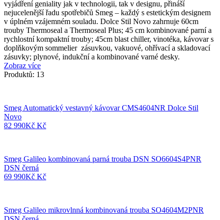
vyjádření geniality jak v technologii, tak v designu, přináší
nejucelenější řadu spotřebičů Smeg – každý s estetickým designem
v úplném vzájemném souladu. Dolce Stil Novo zahrnuje 60cm
trouby Thermoseal a Thermoseal Plus; 45 cm kombinované parní a
rychlostní kompaktní trouby; 45cm blast chiller, vinotéka, kávovar s
doplňkovým sommelier zásuvkou, vakuové, ohřívací a skladovací
zásuvky; plynové, indukční a kombinované varné desky.
Zobraz více
Produktů: 13
Smeg Automatický vestavný kávovar CMS4604NR Dolce Stil
Novo
82 990
Kč
Kč
Smeg Galileo kombinovaná parná trouba DSN SO6604S4PNR
DSN černá
69 990
Kč
Kč
Smeg Galileo mikrovlnná kombinovaná trouba SO4604M2PNR
DSN černá