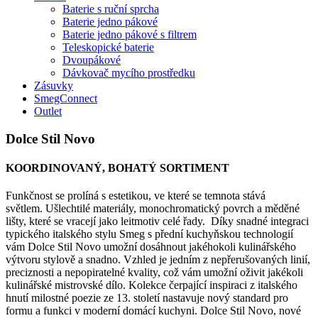
Baterie s ruční sprcha
Baterie jedno pákové
Baterie jedno pákové s filtrem
Teleskopické baterie
Dvoupákové
Dávkovač mycího prostředku
Zásuvky
SmegConnect
Outlet
Dolce Stil Novo
KOORDINOVANÝ, BOHATÝ SORTIMENT
Funkčnost se prolíná s estetikou, ve které se temnota stává
světlem. Ušlechtilé materiály, monochromatický povrch a měděné
lišty, které se vracejí jako leitmotiv celé řady.
Díky snadné integraci
typického italského stylu Smeg s přední kuchyňskou technologií
vám Dolce Stil Novo umožní dosáhnout jakéhokoli kulinářského
výtvoru stylově a snadno. Vzhled je jedním z nepřerušovaných linií,
preciznosti a nepopiratelné kvality, což vám umožní oživit jakékoli
kulinářské mistrovské dílo. Kolekce čerpající inspiraci z italského
hnutí milostné poezie ze 13. století nastavuje nový standard pro
formu a funkci v moderní domácí kuchyni. Dolce Stil Novo, nové