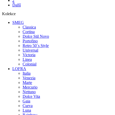
2
990Kč
990Kč
Ďalší
Kolekce
SMEG
Classica
Cortina
Dolce Stil Novo
Portofino
Retro 50´s Style
Universal
Victoria
Linea
Colonial
LOFRA
Italia
Venezia
Marte
Mercurio
Nettuno
Dolce Vita
Gaia
Curva
Luna
Rainbow