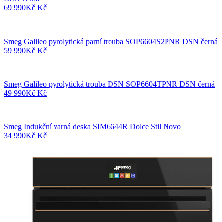
69 990
Kč
Kč
Smeg Galileo pyrolytická parní trouba SOP6604S2PNR DSN černá
59 990
Kč
Kč
Smeg Galileo pyrolytická trouba DSN SOP6604TPNR DSN černá
49 990
Kč
Kč
Smeg Indukční varná deska SIM6644R Dolce Stil Novo
34 990
Kč
Kč