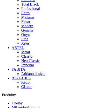
Total Black
Professional
Retro
Maxima
Flexo
Modern
Gemma
Onyx
Etna
Artes
ARTEL
Metal
Classic
Neo Classic
Imperial
FABITA
Adriano design
BIG CHILL
Retro
Classic
Produkty
Trouby
Mikrovlnné trouby