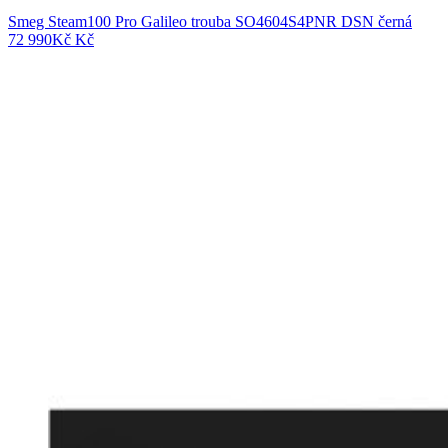
Smeg Steam100 Pro Galileo trouba SO4604S4PNR DSN černá
72 990
Kč
Kč