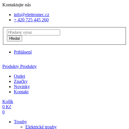
Kontaktujte nás
info@elettromec.cz
+ 420 725 445 260
Hledat
Prihlásení
Produkty
Produkty
Outlet
Značky
Novinky
Kontakt
Košík
0
Kč
0
Trouby
Elektrické trouby