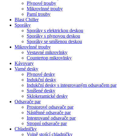
Plynové trouby
Mikrovlnné trouby
Parní trouby
Blast Chiller
Sporáky
Sporáky s elektrickou deskou
Sporáky s plynovou deskou
Sporáky se smíšenou deskou
Mikrovlnné trouby
Vestavné mikrovlnky
Countertop mikrovlnky
Kávovary
Varné desky
Plynové desky
Indukční desky
Indukční desky s integrovaným odsavačem par
Smíšené desky
Sklokeramické desky
Odsavače par
Prostorové odsavače par
Nástěnné odsavače par
Integrované odsavače par
Stropní odsavače par
Chladničky
Volně stojící chladničky