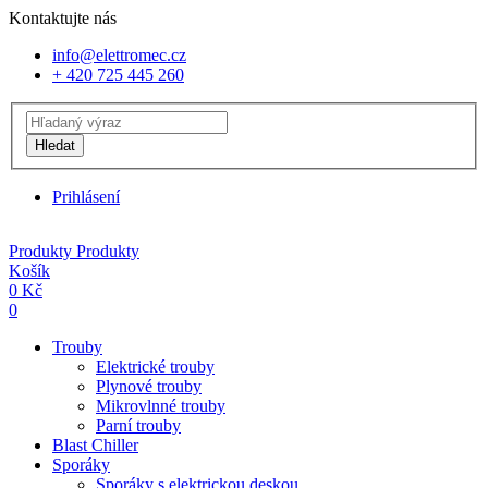
Kontaktujte nás
info@elettromec.cz
+ 420 725 445 260
Hledat
Prihlásení
Produkty
Produkty
Košík
0
Kč
0
Trouby
Elektrické trouby
Plynové trouby
Mikrovlnné trouby
Parní trouby
Blast Chiller
Sporáky
Sporáky s elektrickou deskou