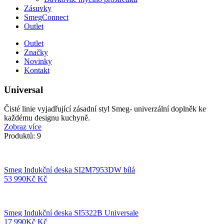
Zásuvky
SmegConnect
Outlet
Outlet
Značky
Novinky
Kontakt
Universal
Čisté linie vyjadřující zásadní styl Smeg- univerzální doplněk ke
každému designu kuchyně.
Zobraz více
Produktů: 9
Smeg Indukční deska SI2M7953DW bílá
53 990
Kč
Kč
Smeg Indukční deska SI5322B Universale
17 990
Kč
Kč