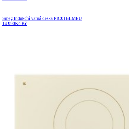
Smeg Indukční varná deska PIC01BLMEU
14 990
Kč
Kč