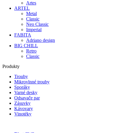
Artes
ARTEL
Metal
Classic
Neo Classic
Imperial
FABITA
Adriano design
BIG CHILL
Retro
Classic
Produkty
Trouby
Mikrovlnné trouby
Sporáky
Varné desky
Odsavače par
Zásuvky
Kávovary
Vinotéky