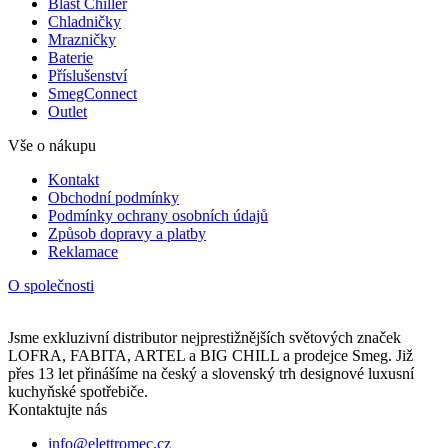
Blast Chiller
Chladničky
Mrazničky
Baterie
Příslušenství
SmegConnect
Outlet
Vše o nákupu
Kontakt
Obchodní podmínky
Podmínky ochrany osobních údajů
Způsob dopravy a platby
Reklamace
O společnosti
Jsme exkluzivní distributor nejprestižnějších světových značek
LOFRA, FABITA, ARTEL a BIG CHILL a prodejce Smeg. Již
přes 13 let přinášíme na český a slovenský trh designové luxusní
kuchyňské spotřebiče.
Kontaktujte nás
info@elettromec.cz