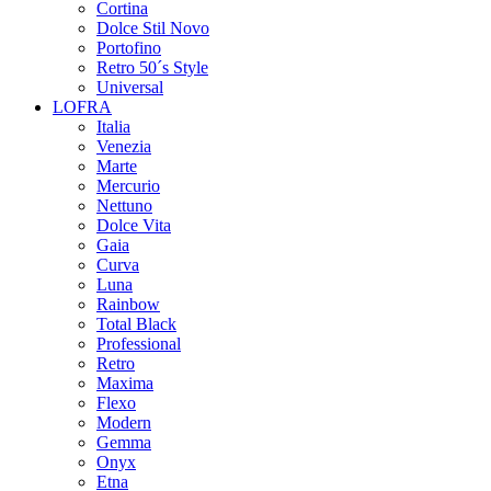
Cortina
Dolce Stil Novo
Portofino
Retro 50´s Style
Universal
LOFRA
Italia
Venezia
Marte
Mercurio
Nettuno
Dolce Vita
Gaia
Curva
Luna
Rainbow
Total Black
Professional
Retro
Maxima
Flexo
Modern
Gemma
Onyx
Etna