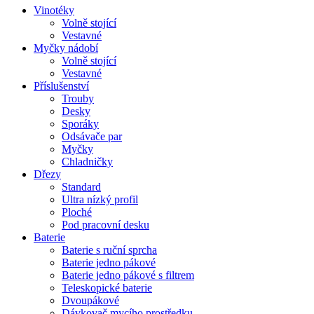
Vinotéky
Volně stojící
Vestavné
Myčky nádobí
Volně stojící
Vestavné
Příslušenství
Trouby
Desky
Sporáky
Odsávače par
Myčky
Chladničky
Dřezy
Standard
Ultra nízký profil
Ploché
Pod pracovní desku
Baterie
Baterie s ruční sprcha
Baterie jedno pákové
Baterie jedno pákové s filtrem
Teleskopické baterie
Dvoupákové
Dávkovač mycího prostředku