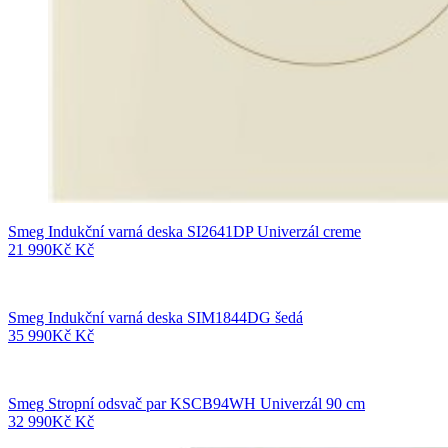
Smeg Indukční varná deska SI2641DP Univerzál creme
21 990
Kč
Kč
Smeg Indukční varná deska SIM1844DG šedá
35 990
Kč
Kč
Smeg Stropní odsvač par KSCB94WH Univerzál 90 cm
32 990
Kč
Kč