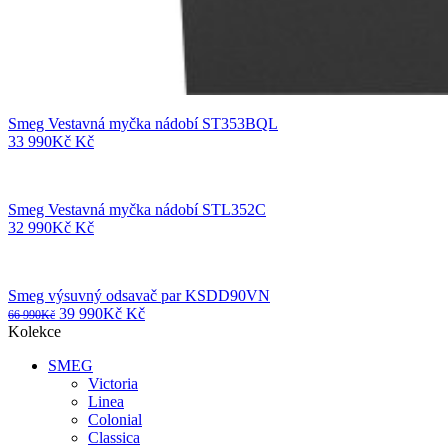
Smeg Vestavná myčka nádobí ST353BQL
33 990
Kč
Kč
Smeg Vestavná myčka nádobí STL352C
32 990
Kč
Kč
Smeg výsuvný odsavač par KSDD90VN
Původní
Aktuální
39 990
Kč
Kč
66 990
Kč
cena
cena
Kolekce
byla:
je:
SMEG
66
39
Victoria
990Kč
990Kč
Linea
Colonial
Classica