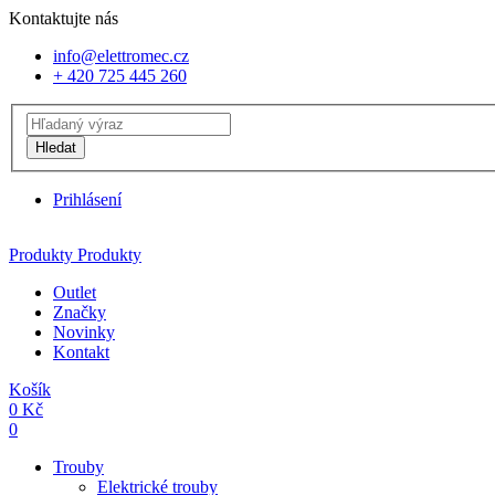
Kontaktujte nás
info@elettromec.cz
+ 420 725 445 260
Hledat
Prihlásení
Produkty
Produkty
Outlet
Značky
Novinky
Kontakt
Košík
0
Kč
0
Trouby
Elektrické trouby