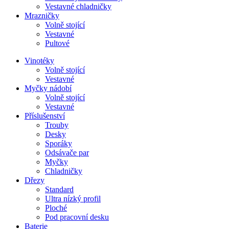
Vestavné chladničky
Mrazničky
Volně stojící
Vestavné
Pultové
Vinotéky
Volně stojící
Vestavné
Myčky nádobí
Volně stojící
Vestavné
Příslušenství
Trouby
Desky
Sporáky
Odsávače par
Myčky
Chladničky
Dřezy
Standard
Ultra nízký profil
Ploché
Pod pracovní desku
Baterie