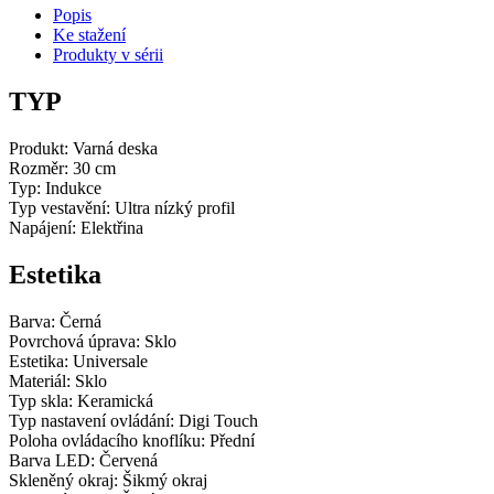
Popis
Ke stažení
Produkty v sérii
TYP
Produkt: Varná deska
Rozměr: 30 cm
Typ: Indukce
Typ vestavění: Ultra nízký profil
Napájení: Elektřina
Estetika
Barva:
Černá
Povrchová úprava:
Sklo
Estetika:
Universale
Materiál:
Sklo
Typ skla:
Keramická
Typ nastavení ovládání:
Digi Touch
Poloha ovládacího knoflíku:
Přední
Barva LED:
Červená
Skleněný okraj:
Šikmý okraj