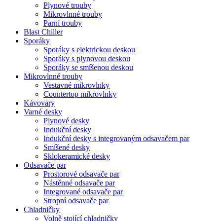
Plynové trouby
Mikrovlnné trouby
Parní trouby
Blast Chiller
Sporáky
Sporáky s elektrickou deskou
Sporáky s plynovou deskou
Sporáky se smíšenou deskou
Mikrovlnné trouby
Vestavné mikrovlnky
Countertop mikrovlnky
Kávovary
Varné desky
Plynové desky
Indukční desky
Indukční desky s integrovaným odsavačem par
Smíšené desky
Sklokeramické desky
Odsavače par
Prostorové odsavače par
Nástěnné odsavače par
Integrované odsavače par
Stropní odsavače par
Chladničky
Volně stojící chladničky