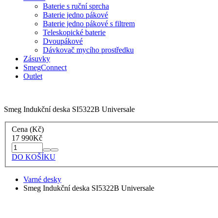
Baterie s ruční sprcha
Baterie jedno pákové
Baterie jedno pákové s filtrem
Teleskopické baterie
Dvoupákové
Dávkovač mycího prostředku
Zásuvky
SmegConnect
Outlet
Smeg Indukční deska SI5322B Universale
Cena (Kč)
17 990
Kč
DO KOŠÍKU
Varné desky
Smeg Indukční deska SI5322B Universale