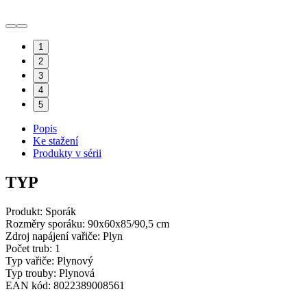
1
2
3
4
5
Popis
Ke stažení
Produkty v sérii
TYP
Produkt:
Sporák
Rozměry sporáku:
90x60x85/90,5 cm
Zdroj napájení vařiče:
Plyn
Počet trub:
1
Typ vařiče: Plynový
Typ trouby: Plynová
EAN kód: 8022389008561