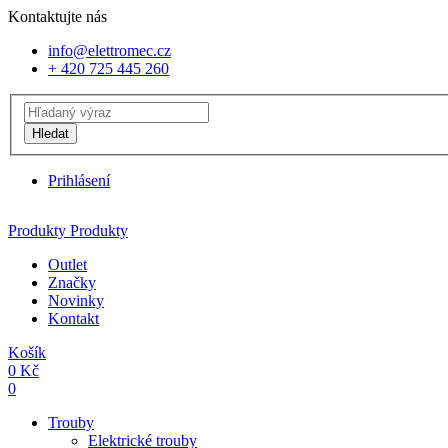
Kontaktujte nás
info@elettromec.cz
+ 420 725 445 260
Hledat
Prihlásení
Produkty
Produkty
Outlet
Značky
Novinky
Kontakt
Košík
0
Kč
0
Trouby
Elektrické trouby