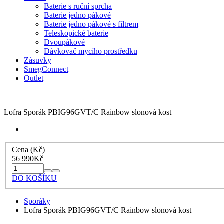
Baterie s ruční sprcha
Baterie jedno pákové
Baterie jedno pákové s filtrem
Teleskopické baterie
Dvoupákové
Dávkovač mycího prostředku
Zásuvky
SmegConnect
Outlet
Lofra Sporák PBIG96GVT/C Rainbow slonová kost
Cena (Kč)
56 990
Kč
DO KOŠÍKU
Sporáky
Lofra Sporák PBIG96GVT/C Rainbow slonová kost