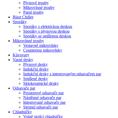
Plynové trouby
Mikrovlnné trouby
Parní trouby
Blast Chiller
Sporáky
Sporáky s elektrickou deskou
Sporáky s plynovou deskou
Sporáky se smíšenou deskou
Mikrovlnné trouby
Vestavné mikrovlnky
Countertop mikrovlnky
Kávovary
Varné desky
Plynové desky
Indukční desky
Indukční desky s integrovaným odsavačem par
Smíšené desky
Sklokeramické desky
Odsavače par
Prostorové odsavače par
Nástěnné odsavače par
Integrované odsavače par
Stropní odsavače par
Chladničky
Volně stojící chladničky