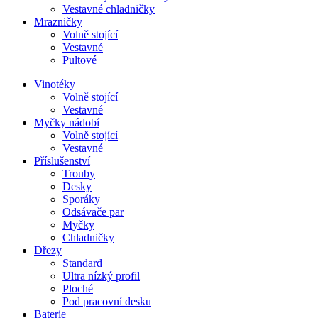
Vestavné chladničky
Mrazničky
Volně stojící
Vestavné
Pultové
Vinotéky
Volně stojící
Vestavné
Myčky nádobí
Volně stojící
Vestavné
Příslušenství
Trouby
Desky
Sporáky
Odsávače par
Myčky
Chladničky
Dřezy
Standard
Ultra nízký profil
Ploché
Pod pracovní desku
Baterie