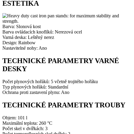
ESTETIKA
Barva: Slonová kost
Barva ovládacích knoflíků: Nerezová ocel
Varná deska: Leštěný nerez
Design: Rainbow
Nastavitelné nohy: Ano
TECHNICKÉ PARAMETRY VARNÉ
DESKY
Počet plynových hořáků: 5 včetně trojitého hořáku
Typ plynových hořáků: Standardní
Ochrana proti zastavení plynu: Ano
TECHNICKÉ PARAMETRY TROUBY
Objem: 101 l
Maximální teplota:
260 °C
Počet skel v dvířkách: 3
Počet termoreflexních skel dvířek: 2