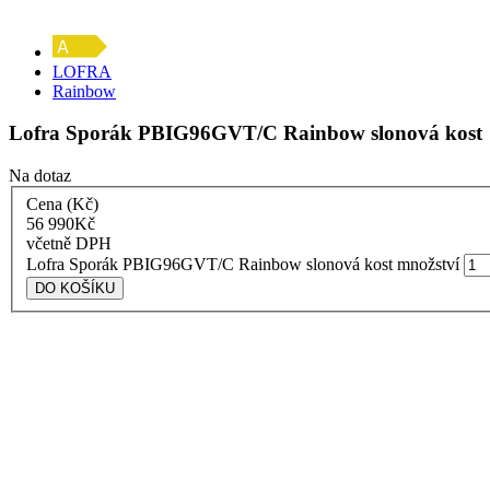
LOFRA
Rainbow
Lofra Sporák PBIG96GVT/C Rainbow slonová kost
Na dotaz
Cena (Kč)
56 990
Kč
včetně DPH
Lofra Sporák PBIG96GVT/C Rainbow slonová kost množství
DO KOŠÍKU