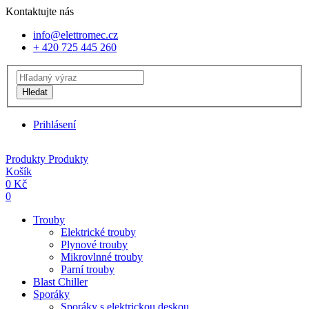
Kontaktujte nás
info@elettromec.cz
+ 420 725 445 260
Hledat
Prihlásení
Produkty
Produkty
Košík
0
Kč
0
Trouby
Elektrické trouby
Plynové trouby
Mikrovlnné trouby
Parní trouby
Blast Chiller
Sporáky
Sporáky s elektrickou deskou