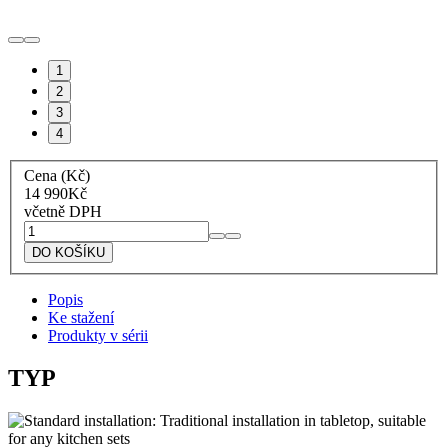
1
2
3
4
Cena (Kč)
14 990
Kč
včetně DPH
Lofra
Plynová
DO KOŠÍKU
varná
deska
Popis
HDS7T0
Ke stažení
Artes
Produkty v sérii
nerezová
množství
TYP