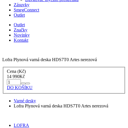
Zásuvky
SmegConnect
Outlet
Outlet
Značky
Novinky
Kontakt
Lofra Plynová varná deska HDS7T0 Artes nerezová
Cena (Kč)
14 990
Kč
DO KOŠÍKU
Varné desky
Lofra Plynová varná deska HDS7T0 Artes nerezová
LOFRA