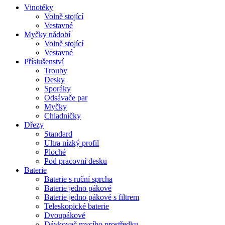
Vinotéky
Volně stojící
Vestavné
Myčky nádobí
Volně stojící
Vestavné
Příslušenství
Trouby
Desky
Sporáky
Odsávače par
Myčky
Chladničky
Dřezy
Standard
Ultra nízký profil
Ploché
Pod pracovní desku
Baterie
Baterie s ruční sprcha
Baterie jedno pákové
Baterie jedno pákové s filtrem
Teleskopické baterie
Dvoupákové
Dávkovač mycího prostředku