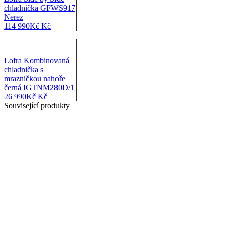
chladnička GFWS917
Nerez
114 990
Kč
Kč
Lofra Kombinovaná
chladnička s
mrazničkou nahoře
černá IGTNM280D/1
26 990
Kč
Kč
Související produkty