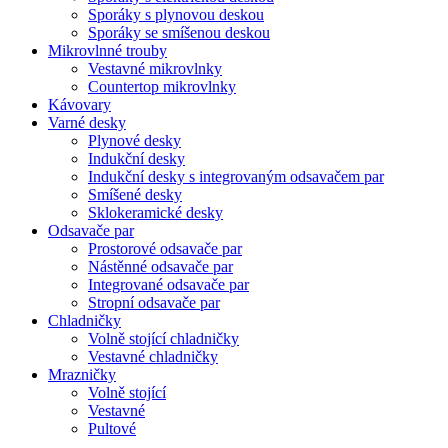
Sporáky s plynovou deskou
Sporáky se smíšenou deskou
Mikrovlnné trouby
Vestavné mikrovlnky
Countertop mikrovlnky
Kávovary
Varné desky
Plynové desky
Indukční desky
Indukční desky s integrovaným odsavačem par
Smíšené desky
Sklokeramické desky
Odsavače par
Prostorové odsavače par
Nástěnné odsavače par
Integrované odsavače par
Stropní odsavače par
Chladničky
Volně stojící chladničky
Vestavné chladničky
Mrazničky
Volně stojící
Vestavné
Pultové