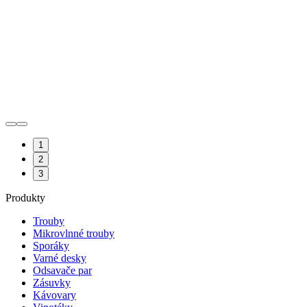
1
2
3
Produkty
Trouby
Mikrovlnné trouby
Sporáky
Varné desky
Odsavače par
Zásuvky
Kávovary