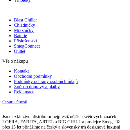
Vinotéky
Blast Chiller
Chladničky
Mrazničky
Baterie
Příslušenství
SmegConnect
Outlet
Vše o nákupu
Kontakt
Obchodní podmínky
Podmínky ochrany osobních údajů
Způsob dopravy a platby
Reklamace
O společnosti
Jsme exkluzivní distributor nejprestižnějších světových značek
LOFRA, FABITA, ARTEL a BIG CHILL a prodejce Smeg. Již
přes 13 let přinášíme na český a slovenský trh designové luxusní