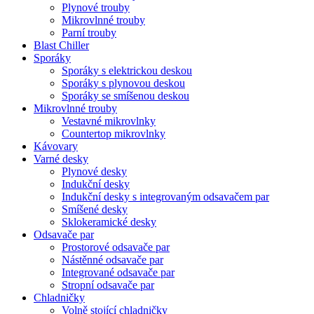
Plynové trouby
Mikrovlnné trouby
Parní trouby
Blast Chiller
Sporáky
Sporáky s elektrickou deskou
Sporáky s plynovou deskou
Sporáky se smíšenou deskou
Mikrovlnné trouby
Vestavné mikrovlnky
Countertop mikrovlnky
Kávovary
Varné desky
Plynové desky
Indukční desky
Indukční desky s integrovaným odsavačem par
Smíšené desky
Sklokeramické desky
Odsavače par
Prostorové odsavače par
Nástěnné odsavače par
Integrované odsavače par
Stropní odsavače par
Chladničky
Volně stojící chladničky