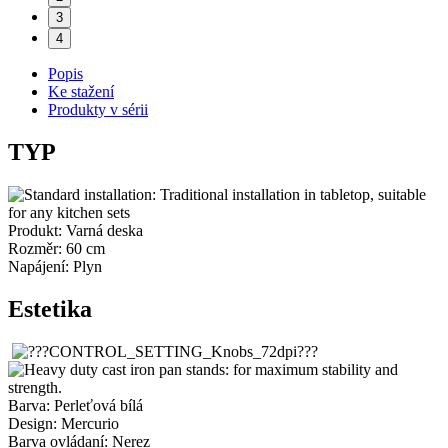
3
4
Popis
Ke stažení
Produkty v sérii
TYP
Produkt: Varná deska
Rozměr: 60 cm
Napájení: Plyn
Estetika
Barva: Perleťová bílá
Design: Mercurio
Barva ovládaní: Nerez