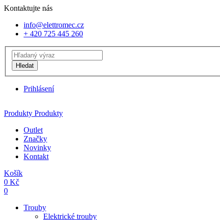
Kontaktujte nás
info@elettromec.cz
+ 420 725 445 260
Hledat
Prihlásení
Produkty
Produkty
Outlet
Značky
Novinky
Kontakt
Košík
0
Kč
0
Trouby
Elektrické trouby