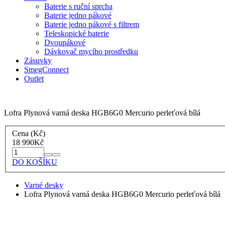
Baterie s ruční sprcha
Baterie jedno pákové
Baterie jedno pákové s filtrem
Teleskopické baterie
Dvoupákové
Dávkovač mycího prostředku
Zásuvky
SmegConnect
Outlet
Lofra Plynová varná deska HGB6G0 Mercurio perleťová bílá
Cena (Kč)
18 990
Kč
DO KOŠÍKU
Varné desky
Lofra Plynová varná deska HGB6G0 Mercurio perleťová bílá