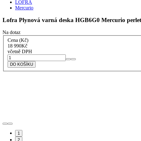
LOFRA
Mercurio
Lofra Plynová varná deska HGB6G0 Mercurio perleť
Na dotaz
Cena (Kč)
18 990
Kč
včetně DPH
Lofra
Plynová
DO KOŠÍKU
varná
deska
HGB6G0
Mercurio
perleťová
bílá
množství
1
2