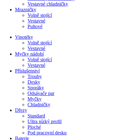
Vestavné chladničky
Mrazničky
Volně stojící
Vestavné
Pultové
Vinotéky
Volně stojící
Vestavné
Myčky nádobí
Volně stojící
Vestavné
Příslušenství
Trouby
Desky
Sporáky
Odsávače par
Myčky
Chladničky
Dřezy
Standard
Ultra nízký profil
Ploché
Pod pracovní desku
Baterie