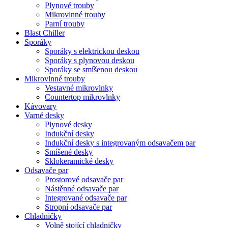
Plynové trouby
Mikrovlnné trouby
Parní trouby
Blast Chiller
Sporáky
Sporáky s elektrickou deskou
Sporáky s plynovou deskou
Sporáky se smíšenou deskou
Mikrovlnné trouby
Vestavné mikrovlnky
Countertop mikrovlnky
Kávovary
Varné desky
Plynové desky
Indukční desky
Indukční desky s integrovaným odsavačem par
Smíšené desky
Sklokeramické desky
Odsavače par
Prostorové odsavače par
Nástěnné odsavače par
Integrované odsavače par
Stropní odsavače par
Chladničky
Volně stojící chladničky