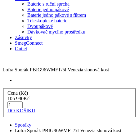
Baterie s ruční sprcha
Baterie jedno pákové
Baterie jedno pákové s filtrem
Teleskopické baterie
Dvoupákové
Dávkovač mycího prostředku
Zásuvky
SmegConnect
Outlet
Lofra Sporák PBIG96WMFT/5I Venezia slonová kost
Cena (Kč)
105 990
Kč
DO KOŠÍKU
Sporáky
Lofra Sporák PBIG96WMFT/5I Venezia slonová kost