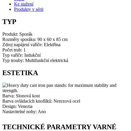
Ke stažení
kost
Produkty v sérii
množství
TYP
Produkt:
Sporák
Rozměry sporáku:
90 x 60 x 85 cm
Zdroj napájení vařiče:
Elektřina
Počet trub:
1
Typ vařiče: Indukční
Typ trouby: Multifunkční elektrická
ESTETIKA
Barva: Slonová kost
Barva ovládacích knoflíků: Nerezová ocel
Design: Venezia
Nastavitelné nohy: Ano
TECHNICKÉ PARAMETRY VARNÉ