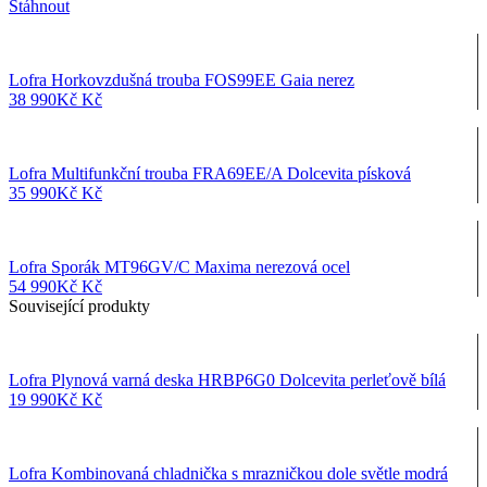
Stáhnout
Lofra Horkovzdušná trouba FOS99EE Gaia nerez
38 990
Kč
Kč
Lofra Multifunkční trouba FRA69EE/A Dolcevita písková
35 990
Kč
Kč
Lofra Sporák MT96GV/C Maxima nerezová ocel
54 990
Kč
Kč
Související produkty
Lofra Plynová varná deska HRBP6G0 Dolcevita perleťově bílá
19 990
Kč
Kč
Lofra Kombinovaná chladnička s mrazničkou dole světle modrá