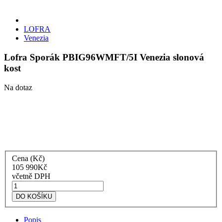
LOFRA
Venezia
Lofra Sporák PBIG96WMFT/5I Venezia slonová
kost
Na dotaz
Cena (Kč)
105 990
Kč
včetně DPH
Lofra
Sporák
DO KOŠÍKU
PBIG96WMFT/5I
Venezia
Popis
slonová