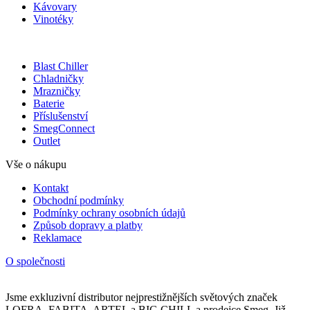
Kávovary
Vinotéky
Blast Chiller
Chladničky
Mrazničky
Baterie
Příslušenství
SmegConnect
Outlet
Vše o nákupu
Kontakt
Obchodní podmínky
Podmínky ochrany osobních údajů
Způsob dopravy a platby
Reklamace
O společnosti
Jsme exkluzivní distributor nejprestižnějších světových značek
LOFRA, FABITA, ARTEL a BIG CHILL a prodejce Smeg. Již