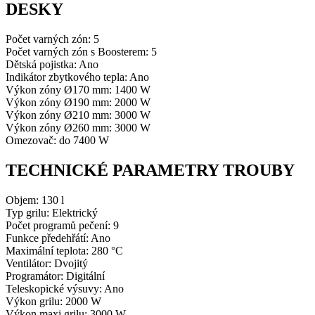
DESKY
Počet varných zón: 5
Počet varných zón s Boosterem: 5
Dětská pojistka: Ano
Indikátor zbytkového tepla: Ano
Výkon zóny Ø170 mm: 1400 W
Výkon zóny Ø190 mm: 2000 W
Výkon zóny Ø210 mm: 3000 W
Výkon zóny Ø260 mm: 3000 W
Omezovač: do 7400 W
TECHNICKÉ PARAMETRY TROUBY
Objem: 130 l
Typ grilu: Elektrický
Počet programů pečení: 9
Funkce předehřátí: Ano
Maximální teplota: 280 °C
Ventilátor: Dvojitý
Programátor: Digitální
Teleskopické výsuvy: Ano
Výkon grilu: 2000 W
Výkon maxi grilu: 3000 W