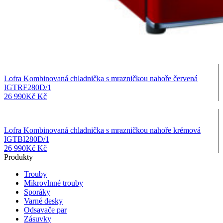
Lofra Kombinovaná chladnička s mrazničkou nahoře červená
IGTRF280D/1
26 990
Kč
Kč
Lofra Kombinovaná chladnička s mrazničkou nahoře krémová
IGTBI280D/1
26 990
Kč
Kč
Produkty
Trouby
Mikrovlnné trouby
Sporáky
Varné desky
Odsavače par
Zásuvky