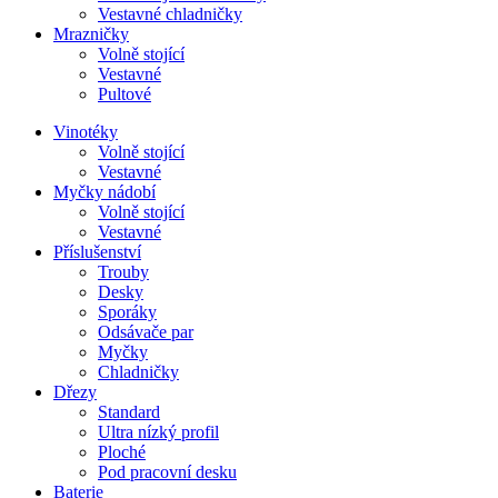
Vestavné chladničky
Mrazničky
Volně stojící
Vestavné
Pultové
Vinotéky
Volně stojící
Vestavné
Myčky nádobí
Volně stojící
Vestavné
Příslušenství
Trouby
Desky
Sporáky
Odsávače par
Myčky
Chladničky
Dřezy
Standard
Ultra nízký profil
Ploché
Pod pracovní desku
Baterie