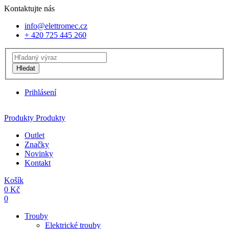
Kontaktujte nás
info@elettromec.cz
+ 420 725 445 260
Hledat
Prihlásení
Produkty
Produkty
Outlet
Značky
Novinky
Kontakt
Košík
0
Kč
0
Trouby
Elektrické trouby