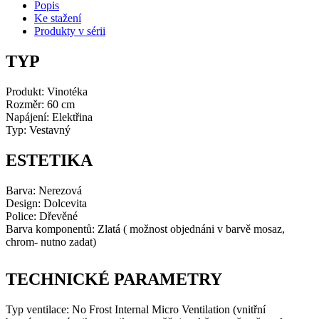
Popis
nerezová
Ke stažení
množství
Produkty v sérii
TYP
Produkt: Vinotéka
Rozměr: 60 cm
Napájení: Elektřina
Typ: Vestavný
ESTETIKA
Barva: Nerezová
Design: Dolcevita
Police: Dřevěné
Barva komponentů: Zlatá ( možnost objednáni v barvě mosaz,
chrom- nutno zadat)
TECHNICKÉ PARAMETRY
Typ ventilace: No Frost Internal Micro Ventilation (vnitřní