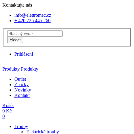
Kontaktujte nás
info@elettromec.cz
+ 420 725 445 260
Hledat
Prihlásení
Produkty
Produkty
Outlet
Značky
Novinky
Kontakt
Košík
0
Kč
0
Trouby
Elektrické trouby