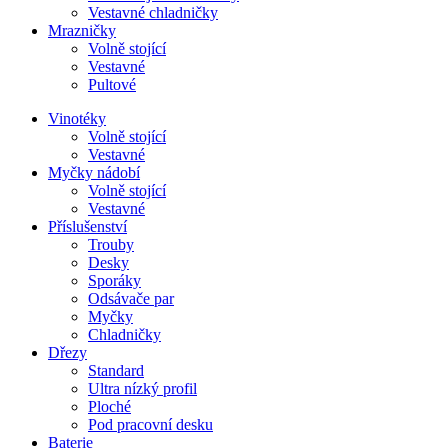
Vestavné chladničky
Mrazničky
Volně stojící
Vestavné
Pultové
Vinotéky
Volně stojící
Vestavné
Myčky nádobí
Volně stojící
Vestavné
Příslušenství
Trouby
Desky
Sporáky
Odsávače par
Myčky
Chladničky
Dřezy
Standard
Ultra nízký profil
Ploché
Pod pracovní desku
Baterie