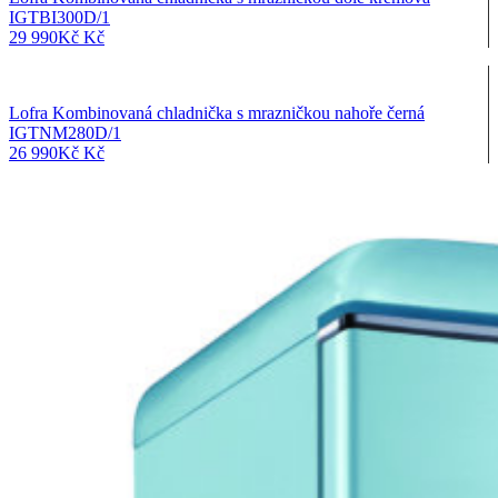
IGTBI300D/1
29 990
Kč
Kč
Lofra Kombinovaná chladnička s mrazničkou nahoře černá
IGTNM280D/1
26 990
Kč
Kč