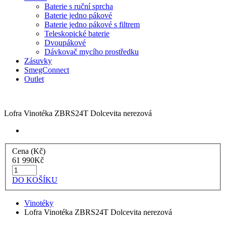
Baterie s ruční sprcha
Baterie jedno pákové
Baterie jedno pákové s filtrem
Teleskopické baterie
Dvoupákové
Dávkovač mycího prostředku
Zásuvky
SmegConnect
Outlet
Lofra Vinotéka ZBRS24T Dolcevita nerezová
Cena (Kč)
61 990
Kč
DO KOŠÍKU
Vinotéky
Lofra Vinotéka ZBRS24T Dolcevita nerezová