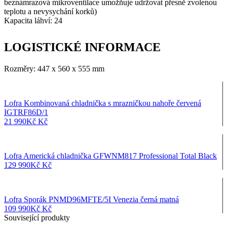
beznámrazová mikroventilace umožňuje udržovat přesně zvolenou
teplotu a nevysychání korků)
Kapacita láhví: 24
LOGISTICKÉ INFORMACE
Rozměry: 447 x 560 x 555 mm
Lofra Kombinovaná chladnička s mrazničkou nahoře červená
IGTRF86D/1
21 990
Kč
Kč
Lofra Americká chladnička GFWNM817 Professional Total Black
129 990
Kč
Kč
Lofra Sporák PNMD96MFTE/5I Venezia černá matná
109 990
Kč
Kč
Související produkty