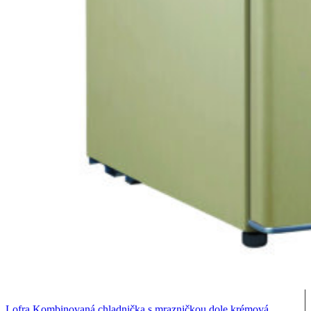
Lofra Kombinovaná chladnička s mrazničkou dole krémová