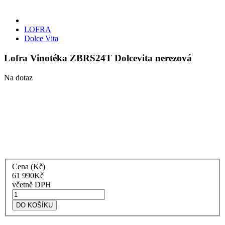
LOFRA
Dolce Vita
Lofra Vinotéka ZBRS24T Dolcevita nerezová
Na dotaz
Cena (Kč)
61 990
Kč
včetně DPH
Lofra
Vinotéka
DO KOŠÍKU
ZBRS24T
Dolcevita