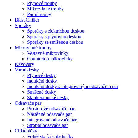
Plynové trouby
Mikrovlnné trouby
Parní trouby
Blast Chiller
Sporáky
Sporáky s elektrickou deskou
Sporáky s plynovou deskou
Sporáky se smíšenou deskou
Mikrovlnné trouby
Vestavné mikrovlnky
Countertop mikrovlnky
Kávovary
Varné desky
Plynové desky
Indukční desky
Indukční desky s integrovaným odsavačem par
Smíšené desky
Sklokeramické desky
Odsavače par
Prostorové odsavače par
Nástěnné odsavače par
Integrované odsavače par
Stropní odsavače par
Chladničky
Volně stojící chladničky