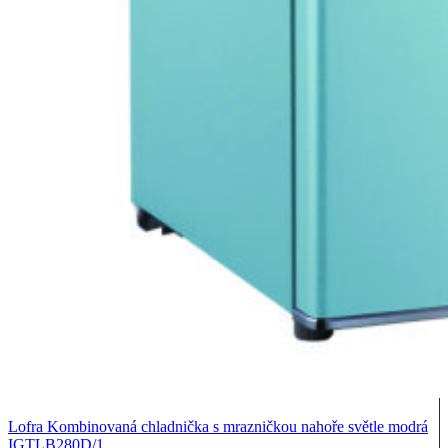
Lofra Kombinovaná chladnička s mrazničkou nahoře světle modrá
IGTLB280D/1