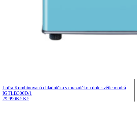
Lofra Kombinovaná chladnička s mrazničkou dole světle modrá
IGTLB300D/1
29 990
Kč
Kč