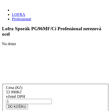
LOFRA
Professional
Lofra Sporák PG96MF/Ci Professional nerezová
ocel
Na dotaz
Cena (Kč)
53 990
Kč
včetně DPH
Lofra
Sporák
DO KOŠÍKU
PG96MF/Ci