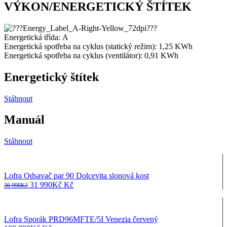
VÝKON/ENERGETICKÝ ŠTÍTEK
Energetická třída:
A
Energetická spotřeba na cyklus (statický režim): 1,25
KWh
Energetická spotřeba na cyklus (ventilátor): 0,91
KWh
Energetický štítek
Stáhnout
Manuál
Stáhnout
Lofra Odsavač par 90 Dolcevita slonová kost
Původní
Aktuální
31 990
Kč
Kč
36 990
Kč
cena
cena
byla:
je:
36
31
Lofra Sporák PRD96MFTE/5I Venezia červený
990Kč
990Kč