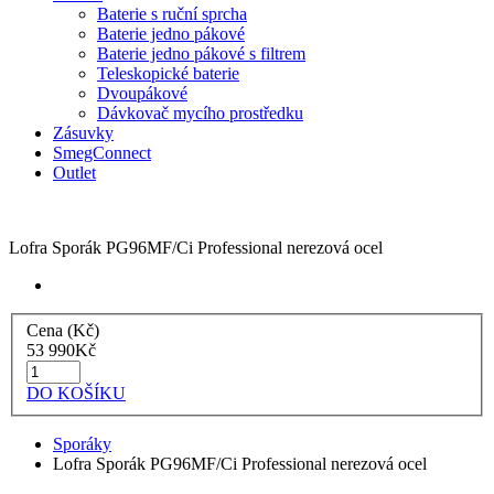
Baterie s ruční sprcha
Baterie jedno pákové
Baterie jedno pákové s filtrem
Teleskopické baterie
Dvoupákové
Dávkovač mycího prostředku
Zásuvky
SmegConnect
Outlet
Lofra Sporák PG96MF/Ci Professional nerezová ocel
Cena (Kč)
53 990
Kč
DO KOŠÍKU
Sporáky
Lofra Sporák PG96MF/Ci Professional nerezová ocel