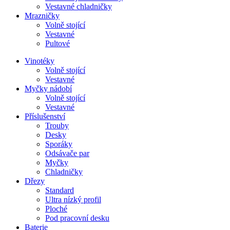
Vestavné chladničky
Mrazničky
Volně stojící
Vestavné
Pultové
Vinotéky
Volně stojící
Vestavné
Myčky nádobí
Volně stojící
Vestavné
Příslušenství
Trouby
Desky
Sporáky
Odsávače par
Myčky
Chladničky
Dřezy
Standard
Ultra nízký profil
Ploché
Pod pracovní desku
Baterie