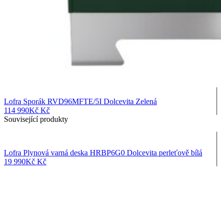
Lofra Sporák RVD96MFTE/5I Dolcevita Zelená
114 990
Kč
Kč
Související produkty
Lofra Plynová varná deska HRBP6G0 Dolcevita perleťově bílá
19 990
Kč
Kč