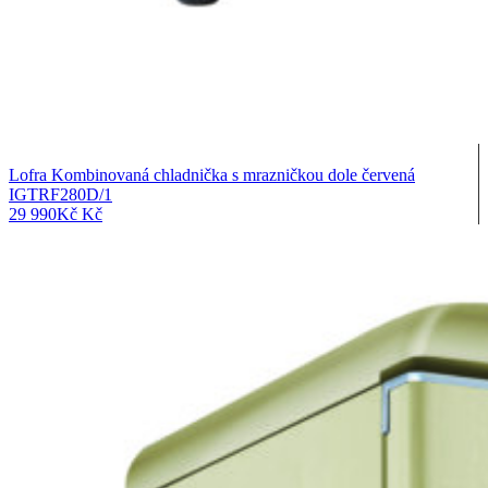
Lofra Kombinovaná chladnička s mrazničkou dole červená
IGTRF280D/1
29 990
Kč
Kč