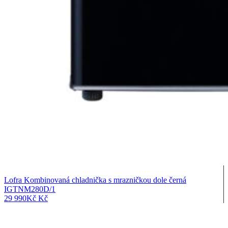
Lofra Kombinovaná chladnička s mrazničkou dole černá
IGTNM280D/1
29 990
Kč
Kč