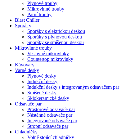
Plynové trouby
Mikrovlnné trouby
Parní trouby
Blast Chiller
Sporáky
Sporáky s elektrickou deskou
Sporáky s plynovou deskou
Sporáky se smíšenou deskou
Mikrovlnné trouby
Vestavné mikrovlnky
Countertop mikrovlnky
Kávovary
Varné desky
Plynové desky
Indukční desky
Indukční desky s integrovaným odsavačem par
Smíšené desky
Sklokeramické desky
Odsavače par
Prostorové odsavače par
Nástěnné odsavače par
Integrované odsavače par
Stropní odsavače par
Chladničky
Volně stojící chladničky