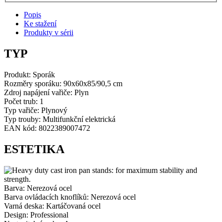
Professional
Popis
nerezová
Ke stažení
ocel
Produkty v sérii
množství
TYP
Produkt:
Sporák
Rozměry sporáku:
90x60x85/90,5 cm
Zdroj napájení vařiče:
Plyn
Počet trub:
1
Typ vařiče: Plynový
Typ trouby: Multifunkční elektrická
EAN kód: 8022389007472
ESTETIKA
Barva: Nerezová ocel
Barva ovládacích knoflíků: Nerezová ocel
Varná deska: Kartáčovaná ocel
Design: Professional