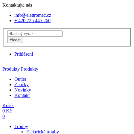
Kontaktujte nás
info@elettromec.cz
+ 420 725 445 260
Hledat
Prihlásení
Produkty
Produkty
Outlet
Značky
Novinky
Kontakt
Košík
0
Kč
0
Trouby
Elektrické trouby